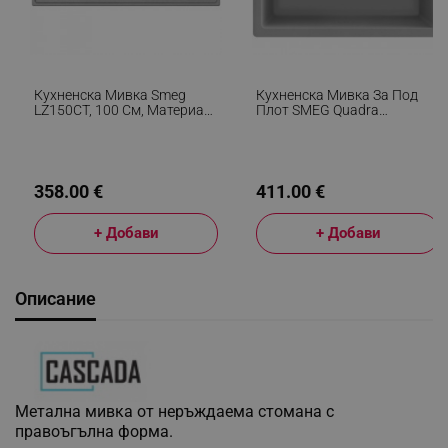
Кухненска Мивка Smeg
Кухненска Мивка За Под
LZ150CT, 100 См, Материал
Плот SMEG Quadra
Против Надраскване, Лесен
VZP56CT, 56 См,
За Почистване, Сив
Антибактериална,
Устойчива На Надраскване
И UV, Сив
358.00 €
411.00 €
+ Добави
+ Добави
Описание
Метална мивка от неръждаема стомана с
правоъгълна форма.