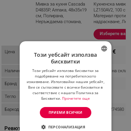
Мивка за кухня Cascada
Кухненска мивка
D4835P, Алпакa, 48x35x19
LZ150AV2, 100 см,
см, Полирана,
Материал против
Неръждаема стомана,
надраскване, Лес
Сив
почистване, Бежо
Изберете вари
Разглеждате този
продукт
358,00 €
Цена
ПЦД: 33,24 €
Този уебсайт използва
31,14 €
бисквитки
BULGARIAN
Този уебсайт използва бисквитки за
Наличност
Последни бройки
Налично на склад
ROMANIAN
подобряване на потребителското
изживяване. Използвайки нашия уебсайт,
Бранд
Cascada
SMEG
Вие се съгласявате с всички бисквитки в
съответствие с нашата Политика за
Тегло
1 kg
19.6 kg
Бисквитки.
Прочетете още
Баркод
4547631102292
8017709274580
ПРИЕМИ ВСИЧКИ
ПЕРСОНАЛИЗАЦИЯ
Ревюта / Въпроси и отговори от клиенти