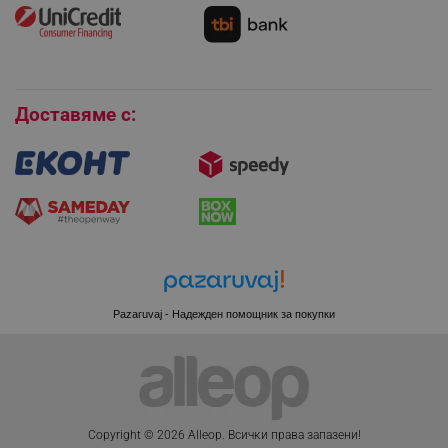
Как да се абонирам за имейл бюлетина?
rlv_h_wish
.alleop.bg
Условия за връщане
rlv_impersonate_p
.alleop.bg
Покупки на изплащане
rlv_endpoint
.alleop.bg
Бисквитки
rlv_hashes
.alleop.bg
Доставяме с:
rlv_first_session
.alleop.bg
rlv_rid
.alleop.bg
rlv_rpid
.alleop.bg
rlv_rpos
.alleop.bg
rlv_bid
.alleop.bg
rlv_odid
.alleop.bg
_twoAttr
.alleop.bg
Pazaruvaj - Надежден помощник за покупки
__cf_bm
Cloudflare Inc.
.pazaruvaj.com
Copyright © 2026 Alleop. Bcичĸи пpaвa зaпaзeни!