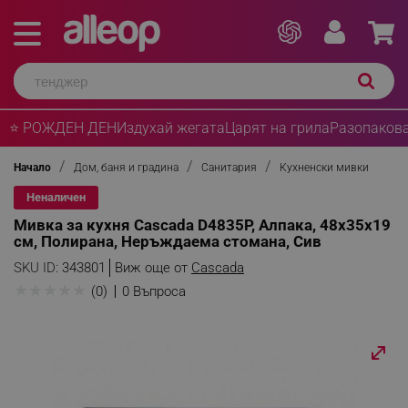
⭐ РОЖДЕН ДЕН
Издухай жегата
Царят на грила
Разопакова
Начало
Дом, баня и градина
Санитария
Кухненски мивки
Неналичен
Мивка за кухня Cascada D4835P, Алпакa, 48x35x19
см, Полирана, Неръждаема стомана, Сив
SKU ID:
343801
Виж още от
Cascada
★
★
★
★
★
(0)
0 Въпроса