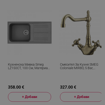
_sgf_test_mode
.alleop.bg
_sgf_tracking
.alleop.bg
_sgf_delayed_actions,
.alleop.bg
Кухненска Мивка Smeg
Смесител За Кухня SMEG
LZ150CT, 100 См, Материал
Coloniale MIR8O, 5 Bar,
Против Надраскване, Лесен
Аератор, 360° Чучур,
За Почистване, Сив
Месинг
_sgf_delayed_campaigns
.alleop.bg
358.00 €
327.00 €
+ Добави
+ Добави