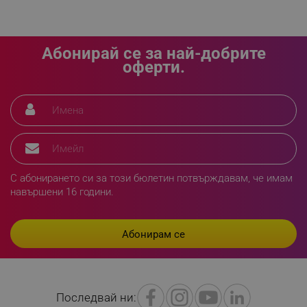
_sgf_npq
.alleop.bg
Абонирай се за най-добрите
оферти.
_sgf_clicked_banners
.alleop.bg
_sgf_rq
.alleop.bg
С абонирането си за този бюлетин потвърждавам, че имам
навършени 16 години.
segmentifyExtension
.alleop.bg
Последвай ни:
sgfUserUpdateData
.alleop.bg