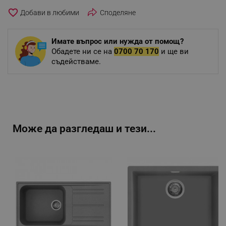
favorite_border
Споделяне
Имате въпрос или нужда от помощ?
Обадете ни се на
0700 70 170
и ще ви
съдействаме.
Може да разгледаш и тези...