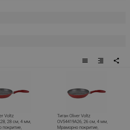
r events which is cancelled
ent to Segmentify servers
 visitor installed
 visitor’s data including
rship status and
reorder
format_align_right
share
er Voltz
Тиган Oliver Voltz
8, 28 см, 4 мм,
OV54419A26, 26 см, 4 мм,
 покритие,
Мраморно покритие,