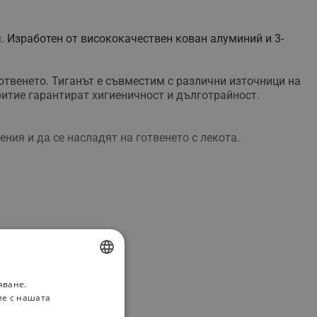
ч. Изработен от висококачествен кован алуминий и 3-
.
твенето. Тиганът е съвместим с различни източници на
итие гарантират хигиеничност и дълготрайност.
ия и да се насладят на готвенето с лекота.
яване.
BULGARIAN
ие с нашата
ROMANIAN