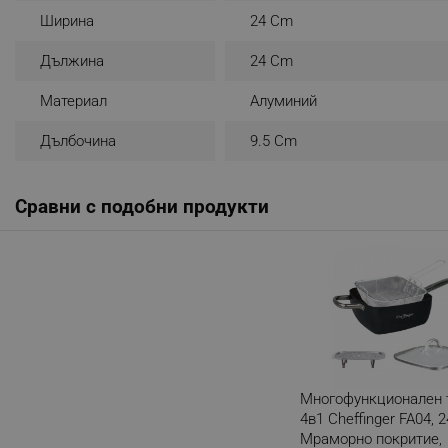
Ширина
24 Cm
_sgf_rq
Дължина
24 Cm
segmentifyExtension
Материал
Алуминий
sgfUserUpdateData
Дълбочина
9.5 Cm
rlv_h_fbp
Сравни с подобни продукти
rlv_
rlv_mode
rlv_p
rlv_g
rlv_s
rlv_iv
rlv_e_pt
Многофункционален 
rlv_e
4в1 Cheffinger FA04, 2
Мраморно покритие,
rlv_h_profile