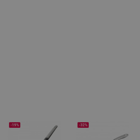
-19%
-32%