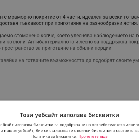
н с мраморно покритие от 4 части, идеален за всеки готва
доставя гъвкавост при приготвяне на разнообразни ястия
аемо стоманено копче, което улеснява наблюдението на го
ни котлони. Антибактериалното и лесно за поддръжка покр
 пространство за приготвяне на обилни порции.
авяйки на готвачите възможността да подобрят своите умен
Този уебсайт използва бисквитки
уебсайт използва бисквитки за подобряване на потребителското изжив
и нашия уебсайт, Вие се съгласявате с всички бисквитки в съответств
Политика за Бисквитки.
Прочетете още