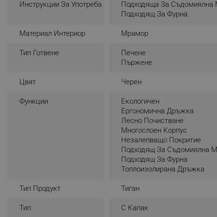
Инструкции За Употреба
Подходяща За Съдомиялна
_nzm_noid_92166-7699
Подходящ За Фурна
_nzm_id_92166-7699
Материал Интериор
Мрамор
_sgf_user_id
Тип Готвене
Печене
Пържене
_sgf_session_id
_sgf_push_permission_as
Цвят
Черен
_sgf_test_mode
Функции
Екологичен
Ергономична Дръжка
_sgf_tracking
Лесно Почистване
Многослоен Корпус
Незалепващо Покритие
_sgf_delayed_actions,
Подходящ За Съдомиялна 
Подходящ За Фурна
_sgf_delayed_campaigns
Топлоизолирана Дръжка
_sgf_npq
Тип Продукт
Тиган
Тип
С Капак
_sgf_clicked_banners