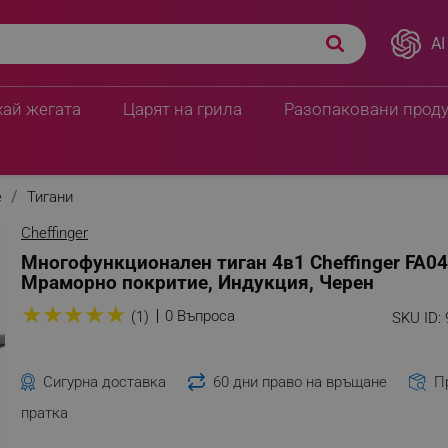
AI
хай жегата
Царят на грила
Разопаковани прод
е
Тигани
Cheffinger
Многофункционален тиган 4в1 Cheffinger FA04,
Мраморно покритие, Индукция, Черен
★
★
★
★
★
0 Въпроса
(1)
SKU ID:
Сигурна доставка
60 дни право на връщане
П
пратка