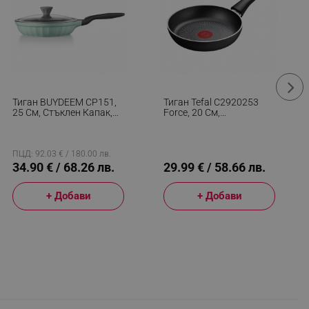
Тиган BUYDEEM CP151,
Тиган Tefal C2920253
25 См, Стъклен Капак,
Force, 20 См,
Лят Алуминий, Без
Незалепващо Покритие,
PFOA, Незалепващо
Thermo-Signal, Thermo-
Покритие, Зелен
Fusion, Индукция, Черен
ПЦД: 92.03 € / 180.00 лв.
34.90 € / 68.26 лв.
29.99 € / 58.66 лв.
+ Добави
+ Добави