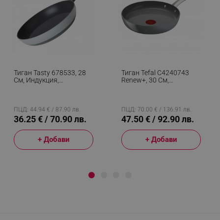
Тиган Tasty 678533, 28
Тиган Tefal C4240743
См, Индукция,
Renew+, 30 См,
Алуминий,
Незалепващо Покритие,
Незалепващо Покритие,
Thermo-Signal, Thermo-
Сив
Fusion, Индукция, Сив
ПЦД: 44.94 € / 87.90 лв.
ПЦД: 70.00 € / 136.91 лв.
36.25 € / 70.90 лв.
47.50 € / 92.90 лв.
+ Добави
+ Добави