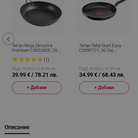
Тиган Ninja Zerostick
Тиган Tefal Start Easy
Premium C30026DE, 26
C2690721, 30 См,
См, Незалепваща
Титаниево Покритие,
★
★
★
★
★
Технология, До 260C,
Thermo-Signal, Thermo-
(1)
Индукция, Черен
Fusion, Индукция, Черен
ПЦД: 69.99 € / 136.89 лв.
ПЦД: 49.90 € / 97.60 лв.
39.99 € / 78.21 лв.
34.99 € / 68.43 лв.
+ Добави
+ Добави
Описание