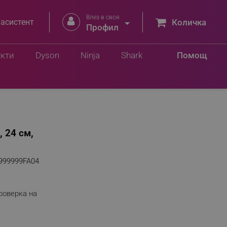
Влез в своя


 асистент
Количка
Профил
укти
Dyson
Ninja
Shark
Помощ
 24 см,
999999FA04
роверка на