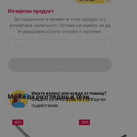
Изчерпан продукт
За съжаление в момента този продукт е с
изчерпана наличност. Остави ни имейл, за да
те уведомим когато отново е наличен.
Имате въпрос или нужда от помощ?
Може да разгледаш и тези...
Обадете ни се на
0700 70 170
и ще ви
съдействаме.
-43%
-30%