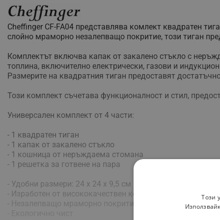
Cheffinger CF-FA04 представлява комлект квадратен тига
слойно мраморно незалепващо покритие, този тиган пре
Комплектът включва капак от закалено стъкло с неръжд
топлина, включително електрически, газови и индукцион
Размерите на квадратния тиган предоставят достатъчно
Този комплект съчетава функционалност и стил, предост
Универсален комплект от 4 части:
- 1 квадратен тиган
- 1 капак от закалено стъкло
- 1 кошница от неръждаема стомана
- 1 решетка за готвене на пара
- Удобни размери: 24 x 24 x 9,5 см
- Изработен от висококачествен кован алуминий
Този 
- Незалепващо мраморно покритие, 3-слойно
Използвайк
- Екологично чист