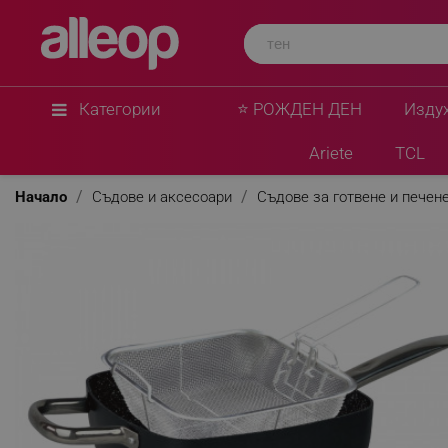
Категории
⭐ РОЖДЕН ДЕН
Изду
Ariete
TCL
Начало
Съдове и аксесоари
Съдове за готвене и печен