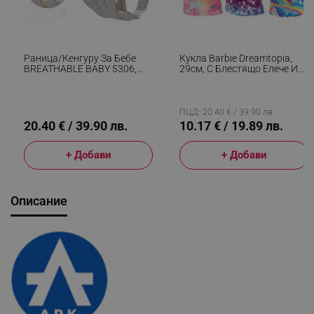
Раница/кенгуру За Бебе
Кукла Barbie Dreamtopia,
BREATHABLE BABY 5306,
29см, С Блестящо Елече И
Ергономична, Регулируеми
Цветна Пола, Многоцветен
Презрамки, Мрежеста
Вентилаци, Сив
ПЦД: 20.40 € / 39.90 лв.
20.40 € / 39.90 лв.
10.17 € / 19.89 лв.
+ Добави
+ Добави
Описание