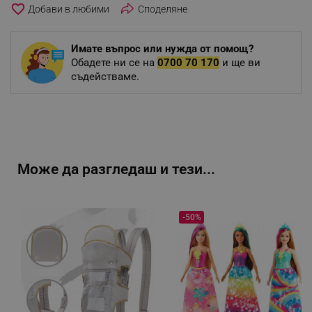
favorite_border
Споделяне
Имате въпрос или нужда от помощ?
Обадете ни се на
0700 70 170
и ще ви
съдействаме.
Може да разгледаш и тези...
-50%