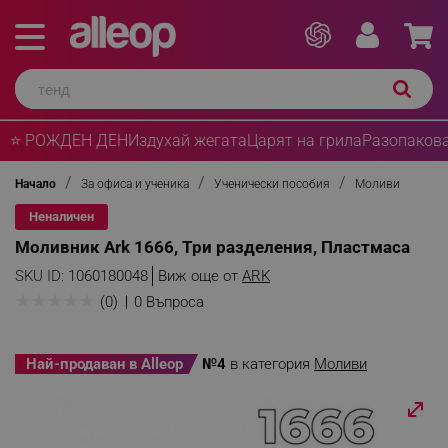
⭐ РОЖДЕН ДЕН
Издухай жегата
Царят на грила
Разопакова
Начало
За офиса и ученика
Ученически пособия
Моливи
Неналичен
Моливник Ark 1666, Три разделения, Пластмаса
SKU ID:
1060180048
Виж още от
ARK
★
★
★
★
★
(0)
0 Въпроса
Най-продаван в Alleop
№4
в категория
Моливи