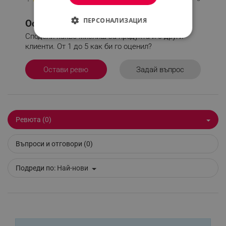
ПЕРСОНАЛИЗАЦИЯ
Остави ревю или задай въпрос.
Сподели какво мислиш за продукта и с други
СТРОГО НЕОБХОДИМО
клиенти. От 1 до 5 как би го оценил?
ЕФЕКТИВНОСТ
Задай въпрос
Остави ревю
ТАРГЕТИРАНЕ
ФУНКЦИОНАЛНОСТ
Ревюта (0)
НЕКЛАСИФИЦИРАНИ
Въпроси и отговори (0)
Строго необходимо
Ефективност
Подреди по:
Най-нови
Таргетиране
Функционалност
Некласифицирани
Строго необходимите бисквитки позволяват
основната функционалност на уебсайта, като