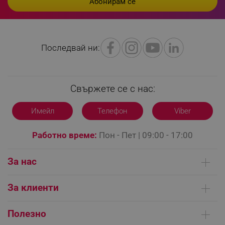
_sgf_npq
.alleop.bg
Последвай ни:
_sgf_clicked_banners
.alleop.bg
Свържете се с нас:
Имейл
Телефон
Viber
_sgf_rq
.alleop.bg
Работно време:
Пон - Пет | 09:00 - 17:00
За нас
Кои сме ние
За клиенти
Контакти
Доставка на поръчки
segmentifyExtension
.alleop.bg
Сервизни центрове
Полезно
Начини на плащане