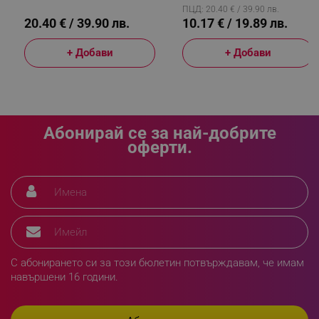
ПЦД: 20.40 € / 39.90 лв.
Google Privacy Policy
20.40 € / 39.90 лв.
10.17 € / 19.89 лв.
+ Добави
+ Добави
_sgf_test_mode
.alleop.bg
_sgf_tracking
.alleop.bg
Абонирай се за най-добрите
оферти.
_sgf_delayed_actions,
.alleop.bg
С абонирането си за този бюлетин потвърждавам, че имам
навършени 16 години.
_sgf_delayed_campaigns
.alleop.bg