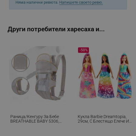
потребителско влизане и управление на
Няма налични ревюта.
Напишете своето ревю.
акаунта. Уебсайтът не може да се използва
правилно без строго необходими бисквитки.
Provider /
Име
Домейн
Други потребители харесаха и...
click_code_ps
.alleop.bg
_nzm_nosubscribe_92166-7699
.alleop.bg
-50%
_nzm_idnl_92166-7699
.alleop.bg
_nzm_noid_92166-7699
.alleop.bg
_nzm_id_92166-7699
.alleop.bg
_sgf_user_id
.alleop.bg
_sgf_session_id
.alleop.bg
Раница/кенгуру За Бебе
Кукла Barbie Dreamtopia,
BREATHABLE BABY 5306,
29см, С Блестящо Елече И
Ергономична, Регулируеми
Цветна Пола, Многоцветен
Презрамки, Мрежеста
_sgf_push_permission_asked
.alleop.bg
Вентилаци, Сив