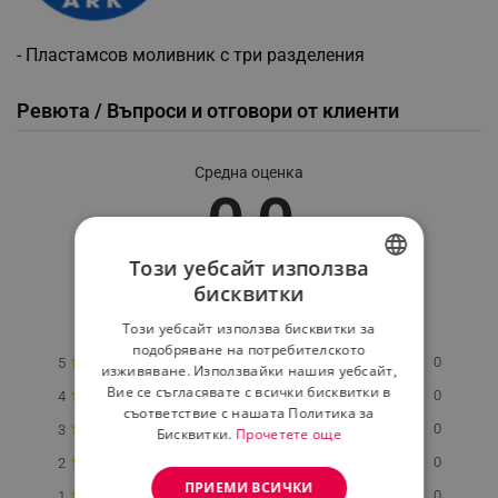
- Пластамсов моливник с три разделения
Ревюта / Въпроси и отговори от клиенти
Средна оценка
0.0
Този уебсайт използва
★
★
★
★
★
бисквитки
BULGARIAN
0 Ревю
Този уебсайт използва бисквитки за
ROMANIAN
подобряване на потребителското
★
0
5
изживяване. Използвайки нашия уебсайт,
Вие се съгласявате с всички бисквитки в
★
0
4
съответствие с нашата Политика за
★
0
3
Бисквитки.
Прочетете още
★
0
2
ПРИЕМИ ВСИЧКИ
★
0
1