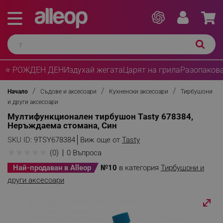
⭐ РОЖДЕН ДЕН
Издухай жегата
Царят на грила
Разопакова
Начало
Съдове и аксесоари
Кухненски аксесоари
Тирбушони
и други аксесоари
Мултифункционален тирбушон Tasty 678384,
Неръждаема стомана, Син
SKU ID:
9TSY678384
Виж още от
Tasty
★
★
★
★
★
(0)
0 Въпроса
Най-продаван в Alleop
№10
в категория
Тирбушони и
други аксесоари