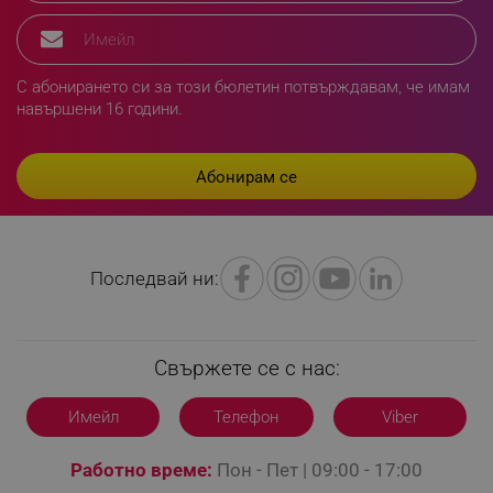
rlv_e_pt
.alleop.bg
rlv_e
.alleop.bg
С абонирането си за този бюлетин потвърждавам, че имам
rlv_h_profile
.alleop.bg
навършени 16 години.
rlv_h_cart
.alleop.bg
rlv_h_wish
.alleop.bg
rlv_impersonate_p
.alleop.bg
rlv_endpoint
.alleop.bg
rlv_hashes
.alleop.bg
Последвай ни:
rlv_first_session
.alleop.bg
rlv_rid
.alleop.bg
rlv_rpid
.alleop.bg
Свържете се с нас:
rlv_rpos
.alleop.bg
rlv_bid
.alleop.bg
Имейл
Телефон
Viber
rlv_odid
.alleop.bg
Работно време:
Пон - Пет | 09:00 - 17:00
_twoAttr
.alleop.bg