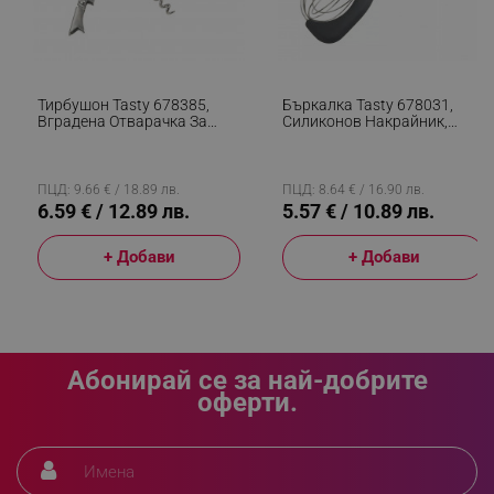
segmentifyExtension
.alleop.bg
Тирбушон Tasty 678385,
Бъркалка Tasty 678031,
Вградена Отварачка За
Силиконов Накрайник,
Бутилки За Бира,
Мека Дръжка, 31.5 См,
sgfUserUpdateData
.alleop.bg
Неръждаема Стомана, Син
Неръждаема Стомана, Син
ПЦД: 9.66 € / 18.89 лв.
ПЦД: 8.64 € / 16.90 лв.
6.59 € / 12.89 лв.
5.57 € / 10.89 лв.
+ Добави
+ Добави
rlv_h_fbp
.alleop.bg
rlv_
.alleop.bg
rlv_mode
.alleop.bg
Абонирай се за най-добрите
rlv_p
.alleop.bg
оферти.
rlv_g
.alleop.bg
rlv_s
.alleop.bg
rlv_iv
.alleop.bg