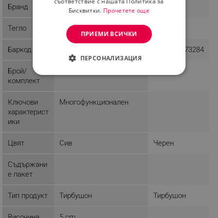
съответствие с нашата Политика за
Бранд
Tasty
Bohmann
Бисквитки.
Прочетете още
Тегло
0.11 kg
1 kg
ПРИЕМИ ВСИЧКИ
Баркод
5051126783846
4690317073284
ПЕРСОНАЛИЗАЦИЯ
Брой/
1
СТРОГО НЕОБХОДИМО
комплект
ЕФЕКТИВНОСТ
Ключови
Многофункционален
характерист
ТАРГЕТИРАНЕ
ики
ФУНКЦИОНАЛНОСТ
Цвят
Сив
Черен
НЕКЛАСИФИЦИРАНИ
Съдържани
е пакет
Тип продукт
Тирбушон
Тирбушон
Строго необходимо
Ефективност
Таргетиране
Функционалност
Височина
5 cm