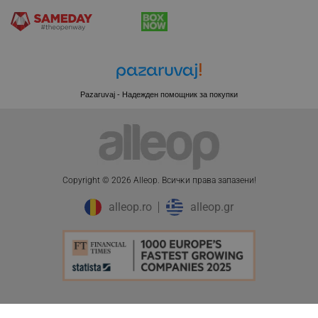
Pazaruvaj - Надежден помощник за покупки
Copyright © 2026 Alleop. Bcичĸи пpaвa зaпaзeни!
alleop.ro
alleop.gr
CookieScriptConsent
CookieScript
.alleop.bg
ПЦД:
13.75 € / 26.90 лв.
Добави в количка
8.64 € / 16.90 лв.