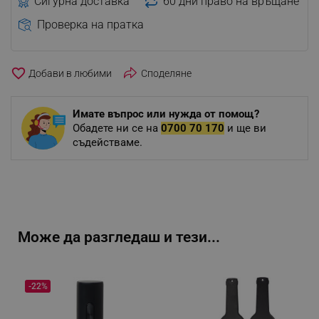
Сигурна доставка
60 дни право на връщане
Проверка на пратка
favorite_border
Споделяне
Имате въпрос или нужда от помощ?
Обадете ни се на
0700 70 170
и ще ви
съдействаме.
Може да разгледаш и тези...
-22%