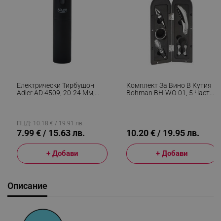
Електрически Тирбушон
Комплект За Вино В Кутия
Adler AD 4509, 20-24 Мм,
Bohman BH-WO-01, 5 Части,
Нож За Фолио, Черен
Тирбушон, Наливник, Тапа,
Черен
ПЦД: 10.18 € / 19.91 лв.
7.99 € / 15.63 лв.
10.20 € / 19.95 лв.
+ Добави
+ Добави
Описание