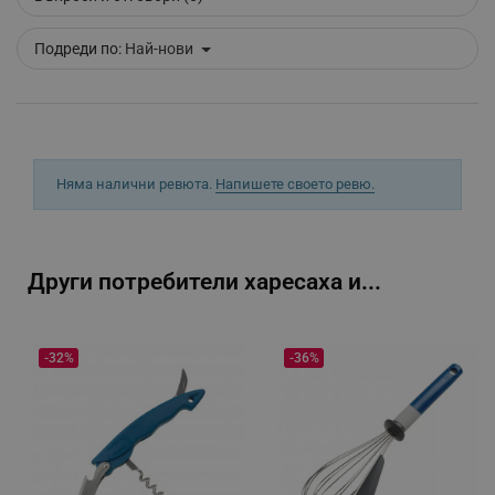
Подреди по:
Най-нови
_sgf_delayed_campaigns
.alleop.bg
_sgf_npq
.alleop.bg
Няма налични ревюта.
Напишете своето ревю.
_sgf_clicked_banners
.alleop.bg
Други потребители харесаха и...
-32%
-36%
_sgf_rq
.alleop.bg