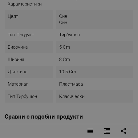
Характеристики
Цвят
Сив
Син
Тип Продукт
Тирбушон
Височина
5 Cm
Ширина
8 Cm
Дължина
10.5 Cm
Материал
Пластмаса
Тип Тирбушон
Класически
Сравни с подобни продукти
reorder
format_align_right
share