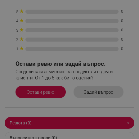
★
0
5
_sgf_push_permission_asked
.alleop.bg
★
0
4
★
Google Privacy Policy
0
3
★
0
2
★
0
1
_sgf_test_mode
.alleop.bg
Остави ревю или задай въпрос.
Сподели какво мислиш за продукта и с други
клиенти. От 1 до 5 как би го оценил?
_sgf_tracking
.alleop.bg
Задай въпрос
Остави ревю
Ревюта (0)
_sgf_delayed_actions,
.alleop.bg
Въпроси и отговори (0)