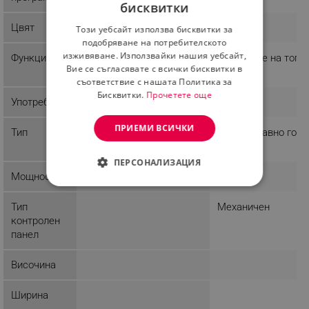
бисквитки
BULGARIAN
Цвят
Черен
Този уебсайт използва бисквитки за
ROMANIAN
подобряване на потребителското
изживяване. Използвайки нашия уебсайт,
Функции
Запазване на топл
Вие се съгласявате с всички бисквитки в
съответствие с нашата Политика за
Бисквитки.
Прочетете още
Употреба
Домашна
ПРИЕМИ ВСИЧКИ
Тип
Уред за бавно готв
ПЕРСОНАЛИЗАЦИЯ
Мощност
200 W
СТРОГО НЕОБХОДИМО
Тип
Механичен
ЕФЕКТИВНОСТ
контролен
панел
ТАРГЕТИРАНЕ
Височина
ФУНКЦИОНАЛНОСТ
Ширина
НЕКЛАСИФИЦИРАНИ