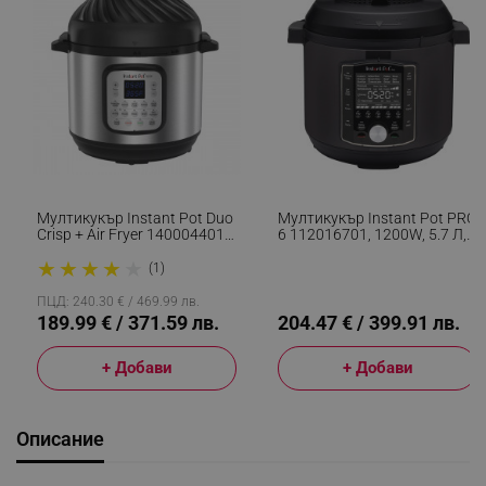
Мултикукър Instant Pot Duo
Мултикукър Instant Pot PRO
Crisp + Air Fryer 140004401,
6 112016701, 1200W, 5.7 Л,
1500 W, 5.7 Л, 11 Програми,
28 Програми, 11 Системи За
★
★
★
★
★
Кошница Air Fryer,
Безопасност, Черен
(1)
EvenCrisp, Инокс
ПЦД: 240.30 € / 469.99 лв.
189.99 € / 371.59 лв.
204.47 € / 399.91 лв.
+ Добави
+ Добави
Описание