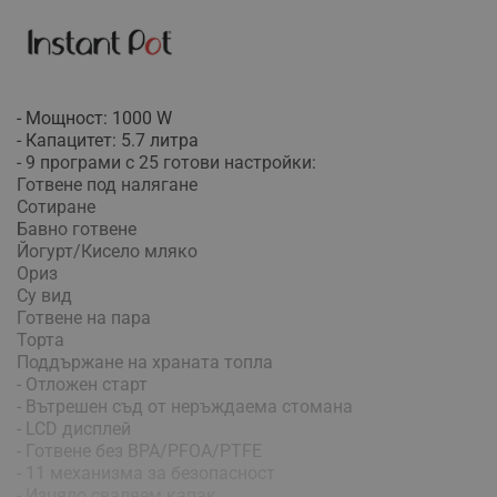
- Мощност: 1000 W
- Капацитет: 5.7 литра
- 9 програми с 25 готови настройки:
Готвене под налягане
Сотиране
Бавно готвене
Йогурт/Кисело мляко
Ориз
Су вид
Готвене на пара
Торта
Поддържане на храната топла
- Отложен старт
- Вътрешен съд от неръждаема стомана
- LCD дисплей
- Готвене без BPA/PFOA/PTFE
- 11 механизма за безопасност
- Изцяло сваляем капак