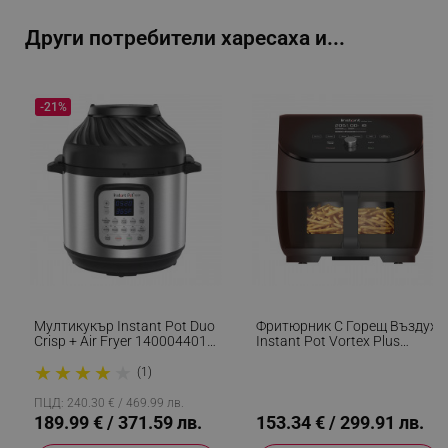
_sgf_rq
.alleop.bg
Други потребители харесаха и...
-21%
segmentifyExtension
.alleop.bg
sgfUserUpdateData
.alleop.bg
Мултикукър Instant Pot Duo
Фритюрник С Горещ Въздух
Crisp + Air Fryer 140004401,
Instant Pot Vortex Plus
1500 W, 5.7 Л, 11 Програми,
Clearcook 140309701,
★
★
★
★
★
Кошница Air Fryer,
1700W, 5.7 Л, 6 Програми,
(1)
rlv_h_fbp
.alleop.bg
EvenCrisp, Инокс
35-205C, Вътрешно
Осветление, Черен
ПЦД: 240.30 € / 469.99 лв.
rlv_
.alleop.bg
189.99 € / 371.59 лв.
153.34 € / 299.91 лв.
rlv_mode
.alleop.bg