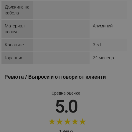
Дължина на
кабела
Строго необходимо
Ефективност
Материал
Алуминий
Таргетиране
Функционалност
корпус
Некласифицирани
Капацитет
3.5 l
Строго необходимите бисквитки позволяват
основната функционалност на уебсайта, като
Гаранция
24 месеца
потребителско влизане и управление на
акаунта. Уебсайтът не може да се използва
правилно без строго необходими бисквитки.
Ревюта / Въпроси и отговори от клиенти
Provider /
Име
Домейн
click_code_ps
.alleop.bg
Средна оценка
5.0
_nzm_nosubscribe_92166-7699
.alleop.bg
_nzm_idnl_92166-7699
.alleop.bg
_nzm_noid_92166-7699
.alleop.bg
★
★
★
★
★
_nzm_id_92166-7699
.alleop.bg
1 Ревю