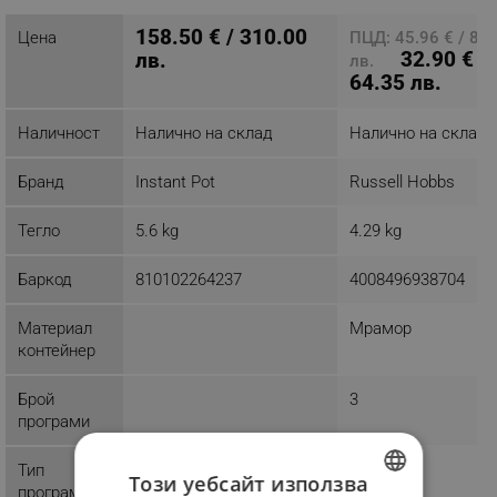
продукт
158.50 € / 310.00
Цена
ПЦД: 45.96 € / 89
32.90 € /
лв.
лв.
64.35 лв.
Наличност
Налично на склад
Налично на склад
Бранд
Instant Pot
Russell Hobbs
Тегло
5.6 kg
4.29 kg
Баркод
810102264237
4008496938704
Материал
Мрамор
контейнер
Брой
3
програми
Тип
Печене
Този уебсайт използва
програми