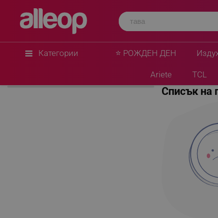
Категории
⭐ РОЖДЕН ДЕН
Изду
Начало
Natur Pharma
Ariete
TCL
Списък на 