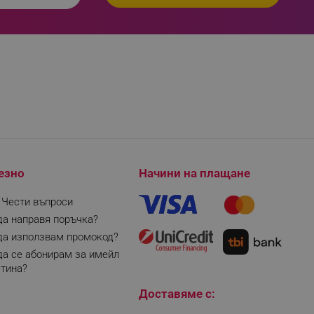
изане и управление на
езно
Начини на плащане
fying visitors. The lifetime
| Чести въпроси
ifying visitor sessions
да направя поръчка?
itor is asked for web push
да използвам промокод?
да се абонирам за имейл
tor is a test user and can
тина?
tor disabled tracking,
Доставяме с:
y related cookies and local