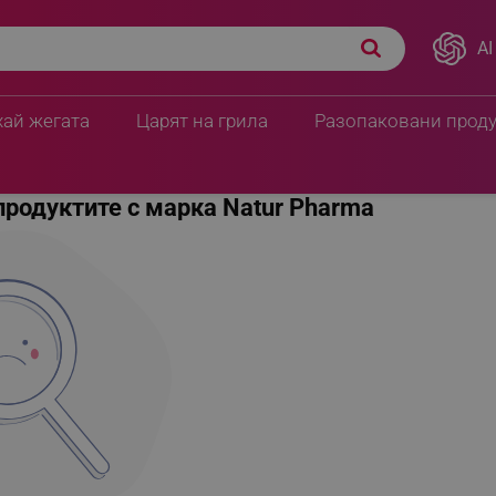
AI
хай жегата
Царят на грила
Разопаковани прод
продуктите с марка Natur Pharma