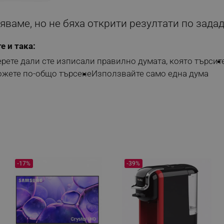
ваме, но не бяха открити резултати по зада
е и така:
рете дали сте изписали правилно думата, която търсит
жете по-общо търсене
Използвайте само една дума
-17%
-39%