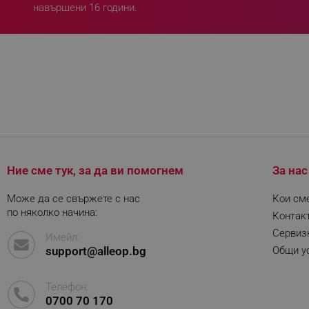
навършени 16 години.
Строго необходимите биск
акаунта. Уебсайтът не мо
Име
click_code_ps
_nzm_nosubscribe_92166-
_nzm_idnl_92166-7699
_nzm_noid_92166-7699
_nzm_id_92166-7699
Ние сме тук, за да ви помогнем
За нас
_sgf_user_id
Може да се свържете с нас
Кои см
_sgf_session_id
по няколко начина:
Контак
_sgf_push_permission_as
Сервиз
Имейл:
support@alleop.bg
Общи ус
_sgf_test_mode
_sgf_tracking
Телефон:
0700 70 170