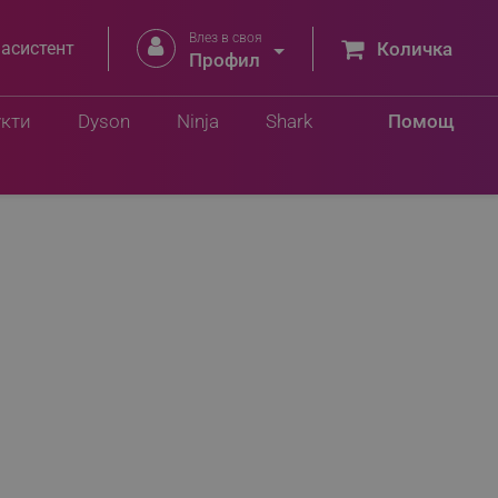
Влез в своя


 асистент
Количка
Профил
укти
Dyson
Ninja
Shark
Помощ