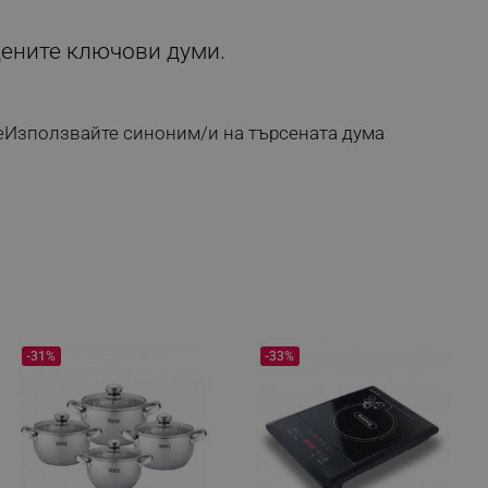
дените ключови думи.
е
Използвайте синоним/и на търсената дума
-31%
-33%