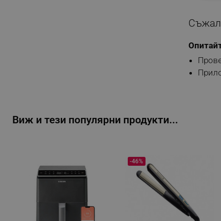
Съжаля
Опитайт
Прове
Прило
Виж и тези популярни продукти...
-46%