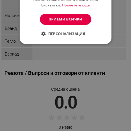
Бисквитки.
Прочетете още
Наличност
Последни бройки
ПРИЕМИ ВСИЧКИ
Бранд
Nivea
ПЕРСОНАЛИЗАЦИЯ
Тегло
СТРОГО НЕОБХОДИМО
Баркод
ЕФЕКТИВНОСТ
ТАРГЕТИРАНЕ
Ревюта / Въпроси и отговори от клиенти
ФУНКЦИОНАЛНОСТ
Средна оценка
НЕКЛАСИФИЦИРАНИ
0.0
★
★
★
★
★
Строго необходимо
Ефективност
Таргетиране
Функционалност
0 Ревю