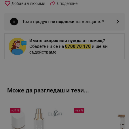
favorite_border
Споделяне
Този продукт
не подлежи
на връщане. *
Имате въпрос или нужда от помощ?
Обадете ни се на
0700 70 170
и ще ви
съдействаме.
Може да разгледаш и тези...
-31%
-29%