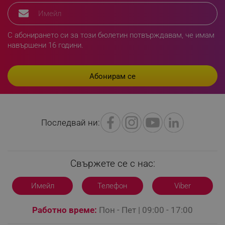
segmentifyExtension
.alleop.bg
С абонирането си за този бюлетин потвърждавам, че имам
навършени 16 години.
sgfUserUpdateData
.alleop.bg
Последвай ни:
rlv_h_fbp
.alleop.bg
rlv_
.alleop.bg
rlv_mode
.alleop.bg
Свържете се с нас:
rlv_p
.alleop.bg
Имейл
Телефон
Viber
rlv_g
.alleop.bg
rlv_s
.alleop.bg
Работно време:
Пон - Пет | 09:00 - 17:00
rlv_iv
.alleop.bg