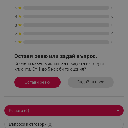
Некласифицирани
★
0
5
Строго необходимите бисквитки позволяват
★
0
4
основната функционалност на уебсайта, като
потребителско влизане и управление на
★
0
3
акаунта. Уебсайтът не може да се използва
правилно без строго необходими бисквитки.
★
0
2
Provider /
★
0
1
Име
Домейн
click_code_ps
.alleop.bg
Остави ревю или задай въпрос.
_nzm_nosubscribe_92166-7699
.alleop.bg
Сподели какво мислиш за продукта и с други
клиенти. От 1 до 5 как би го оценил?
_nzm_idnl_92166-7699
.alleop.bg
_nzm_noid_92166-7699
.alleop.bg
Задай въпрос
Остави ревю
_nzm_id_92166-7699
.alleop.bg
_sgf_user_id
.alleop.bg
Ревюта (0)
_sgf_session_id
.alleop.bg
Въпроси и отговори (0)