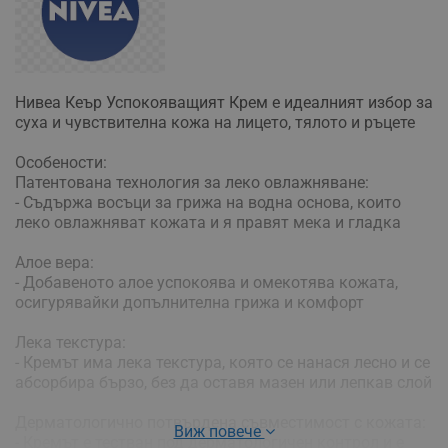
Нивеа Кеър Успокояващият Крем е идеалният избор за
суха и чувствителна кожа на лицето, тялото и ръцете
Особености:
Патентована технология за леко овлажняване:
- Съдържа восъци за грижа на водна основа, които
леко овлажняват кожата и я правят мека и гладка
Алое вера:
- Добавеното алое успокоява и омекотява кожата,
осигурявайки допълнителна грижа и комфорт
Лека текстура:
- Кремът има лека текстура, която се нанася лесно и се
абсорбира бързо, без да оставя мазен или лепкав слой
Дерматологично потвърдена съвместимост с кожата:
Виж повече
- Кремът е тестван под дерматологичен контрол и е