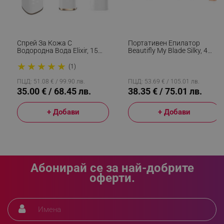
_sgf_delayed_campaigns
.alleop.bg
Спрей За Кожа С
Портативен Епилатор
Водородна Вода Elixir, 15
Beautifly My Blade Silky, 4
Мл, 1000 Ppb, Антиейдж
Позлатени Глави, Мокро/
★
★
★
★
★
Ефект, Антиоксидантно
Сухо, Чувствителна Кожа,
(1)
_sgf_npq
.alleop.bg
Действие, Бял
Мултифункционален, Бял/
Златист
ПЦД: 51.08 € / 99.90 лв.
ПЦД: 53.69 € / 105.01 лв.
35.00 € / 68.45 лв.
38.35 € / 75.01 лв.
+ Добави
+ Добави
_sgf_clicked_banners
.alleop.bg
_sgf_rq
.alleop.bg
Абонирай се за най-добрите
оферти.