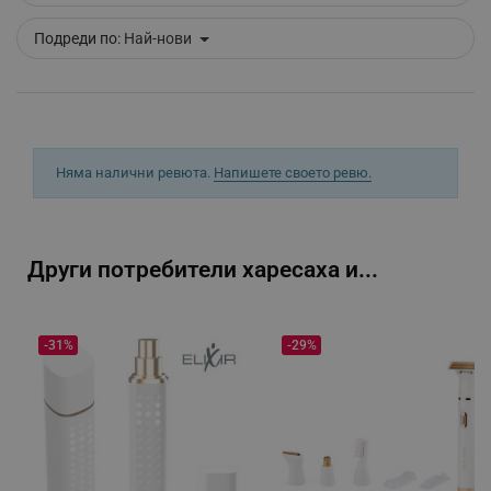
Подреди по:
Най-нови
_sgf_push_permission_asked
.alleop.bg
Google Privacy Policy
_sgf_test_mode
.alleop.bg
Няма налични ревюта.
Напишете своето ревю.
Други потребители харесаха и...
_sgf_tracking
.alleop.bg
-31%
-29%
_sgf_delayed_actions,
.alleop.bg