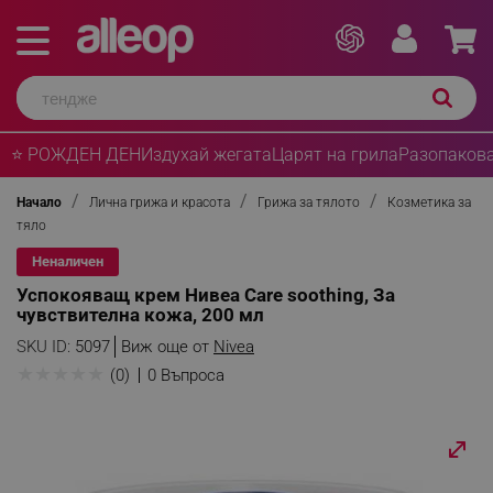
⭐ РОЖДЕН ДЕН
Издухай жегата
Царят на грила
Разопакова
Начало
Лична грижа и красота
Грижа за тялото
Козметика за
тяло
Неналичен
Успокояващ крем Нивеа Care soothing, За
чувствителна кожа, 200 мл
SKU ID:
5097
Виж още от
Nivea
★
★
★
★
★
(0)
0 Въпроса