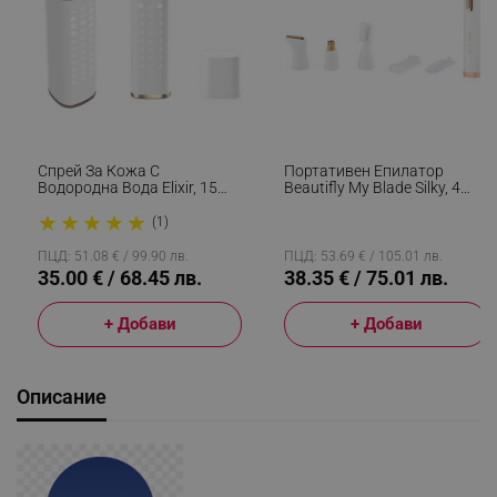
Спрей За Кожа С
Портативен Епилатор
Водородна Вода Elixir, 15
Beautifly My Blade Silky, 4
Мл, 1000 Ppb, Антиейдж
Позлатени Глави, Мокро/
★
★
★
★
★
Ефект, Антиоксидантно
Сухо, Чувствителна Кожа,
(1)
Действие, Бял
Мултифункционален, Бял/
Златист
ПЦД: 51.08 € / 99.90 лв.
ПЦД: 53.69 € / 105.01 лв.
35.00 € / 68.45 лв.
38.35 € / 75.01 лв.
+ Добави
+ Добави
Описание