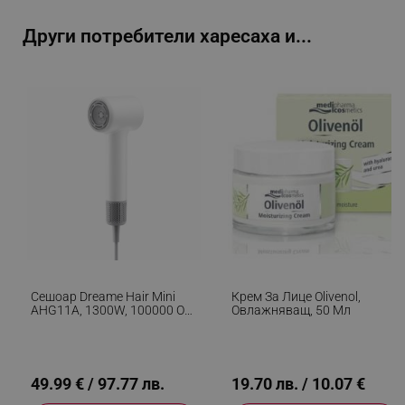
_sgf_user_id
.alleop.bg
Други потребители харесаха и...
_sgf_session_id
.alleop.bg
_sgf_push_permission_asked
.alleop.bg
Google Privacy Policy
_sgf_test_mode
.alleop.bg
Сешоар Dreame Hair Mini
Крем За Лице Olivenol,
AHG11A, 1300W, 100000 Об/
Овлажняващ, 50 Мл
Мин, 2 Скорости, 5 Темп. С
Интелигентен Контрол,
_sgf_tracking
.alleop.bg
Детски Режим, Йонизация,
NTC, Бял
49.99 € / 97.77 лв.
19.70 лв. / 10.07 €