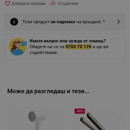
favorite_border
Споделяне
Този продукт
не подлежи
на връщане. *
Имате въпрос или нужда от помощ?
Обадете ни се на
0700 70 170
и ще ви
съдействаме.
Може да разгледаш и тези...
-46%