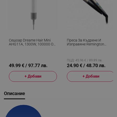
Сешоар Dreame Hair Mini
Преса За Къдрене И
AHG11A, 1300W, 100000 Об/
Изправяне Remington
Мин, 2 Скорости, 5 Темп. С
S6500 Sleek And Curl,
Интелигентен Контрол,
Керамика, Загряване: 15
Детски Режим, Йонизация,
Секунди, 150-230C,
NTC, Бял
Златист/черен
ПЦД: 45.96 € / 89.89 лв.
49.99 € / 97.77 лв.
24.90 € / 48.70 лв.
+ Добави
+ Добави
Описание