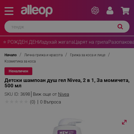
⭐ РОЖДЕН ДЕН
Издухай жегата
Царят на грила
Разопакова
Начало
Лична грижа и красота
Грижа за коса и лице
Козметика за коса
Неналичен
Детски шампоан душ гел Nivea, 2 в 1, За момичета,
500 мл
SKU ID:
3698
Виж още от
Nivea
★
★
★
★
★
(0)
0 Въпроса