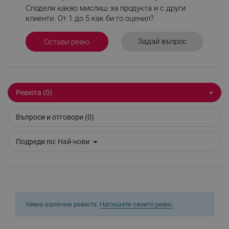
изплакнете.
Сподели какво мислиш за продукта и с други
клиенти. От 1 до 5 как би го оценил?
Опаковка:
- 250 мл
Строго необходимо
Ефективност
Задай въпрос
Остави ревю
Таргетиране
Функционалност
Производител:
- Германия, Beiersdorf AG
Некласифицирани
Строго необходимите бисквитки позволяват
Ревюта (0)
основната функционалност на уебсайта, като
потребителско влизане и управление на
акаунта. Уебсайтът не може да се използва
Въпроси и отговори (0)
правилно без строго необходими бисквитки.
Provider /
Име
Подреди по:
Най-нови
Домейн
click_code_ps
.alleop.bg
_nzm_nosubscribe_92166-7699
.alleop.bg
_nzm_idnl_92166-7699
.alleop.bg
_nzm_noid_92166-7699
.alleop.bg
Няма налични ревюта.
Напишете своето ревю.
_nzm_id_92166-7699
.alleop.bg