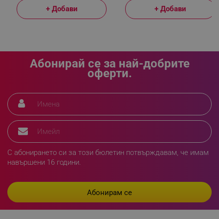
+ Добави
+ Добави
_sgf_delayed_actions,
.alleop.bg
Абонирай се за най-добрите
оферти.
_sgf_delayed_campaigns
.alleop.bg
_sgf_npq
.alleop.bg
С абонирането си за този бюлетин потвърждавам, че имам
навършени 16 години.
_sgf_clicked_banners
.alleop.bg