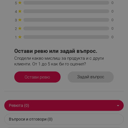
Некласифицирани
★
0
5
★
0
4
Строго необходимите бисквитки позволяват
основната функционалност на уебсайта, като
★
0
3
потребителско влизане и управление на
акаунта. Уебсайтът не може да се използва
★
0
2
правилно без строго необходими бисквитки.
★
0
1
Provider /
Име
Домейн
Остави ревю или задай въпрос.
click_code_ps
.alleop.bg
Сподели какво мислиш за продукта и с други
_nzm_nosubscribe_92166-7699
.alleop.bg
клиенти. От 1 до 5 как би го оценил?
_nzm_idnl_92166-7699
.alleop.bg
_nzm_noid_92166-7699
.alleop.bg
Задай въпрос
Остави ревю
_nzm_id_92166-7699
.alleop.bg
_sgf_user_id
.alleop.bg
Ревюта (0)
Въпроси и отговори (0)
_sgf_session_id
.alleop.bg