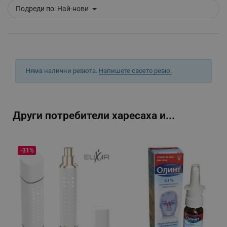
Подреди по:
Най-нови
_sgf_push_permission_asked
.alleop.bg
Google Privacy Policy
Няма налични ревюта.
Напишете своето ревю.
_sgf_test_mode
.alleop.bg
Други потребители харесаха и...
_sgf_tracking
.alleop.bg
-31%
_sgf_delayed_actions,
.alleop.bg