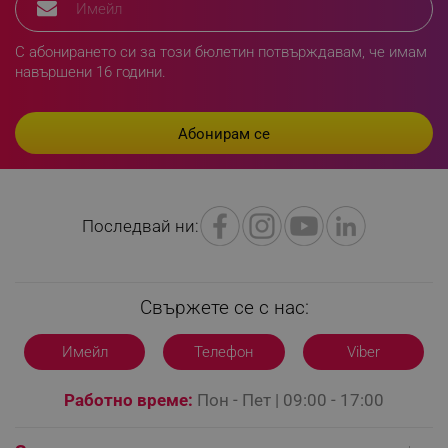
segmentifyExtension
.alleop.bg
С абонирането си за този бюлетин потвърждавам, че имам
навършени 16 години.
sgfUserUpdateData
.alleop.bg
Последвай ни:
rlv_h_fbp
.alleop.bg
rlv_
.alleop.bg
Свържете се с нас:
rlv_mode
.alleop.bg
rlv_p
.alleop.bg
Имейл
Телефон
Viber
rlv_g
.alleop.bg
Работно време:
Пон - Пет | 09:00 - 17:00
rlv_s
.alleop.bg
rlv_iv
.alleop.bg