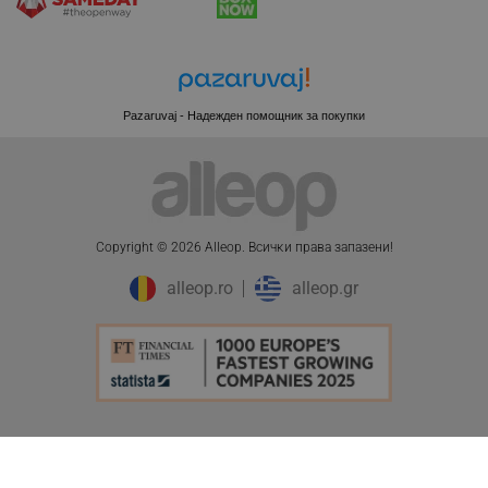
.pazaruvaj.com
Pazaruvaj - Надежден помощник за покупки
LaVisitorId_YWxsZW9wLmxhZGVzay5jb20v
.alleop.bg
LaSID
Quality Unit LLC
www.alleop.bg
Copyright © 2026 Alleop. Bcичĸи пpaвa зaпaзeни!
alleop.ro
alleop.gr
PHPSESSID
PHP.net
editor.alleop.bg