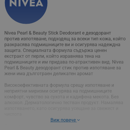
Nivea Pearl & Beauty Stick Deodorant е дезодорант
против изпотяване, подходящ за всеки тип кожа, който
разкрасява подмишниците ви и осигурява надеждна
защита. Специалната формула съдържа ценен
екстракт от перли, който изравнява тена на
подмишниците и им придава по-атрактивен вид. Nivea
Pearl & Beauty дезодорант стик против изпотяване за
жени има дълготраен деликатен аромат
Високоефективната формула срещу изпотяване и
неприятни миризми осигурява на подмишниците
комфорт, чувство за сухота и кадифена мекота. Без
алкохол. Дерматологично тестван продукт. Намалява
изпотяването, като осигурява усещане за свежест и
чистота
Виж повече
Състав: