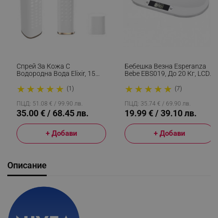
Спрей За Кожа С
Бебешка Везна Esperanza
Водородна Вода Elixir, 15
Bebe EBS019, До 20 Кг, LCD
Мл, 1000 Ppb, Антиейдж
Екран, Функция HOLD, Бял
★
★
★
★
★
★
★
★
★
★
Ефект, Антиоксидантно
(1)
(7)
Действие, Бял
ПЦД: 51.08 € / 99.90 лв.
ПЦД: 35.74 € / 69.90 лв.
35.00 € / 68.45 лв.
19.99 € / 39.10 лв.
+ Добави
+ Добави
Описание