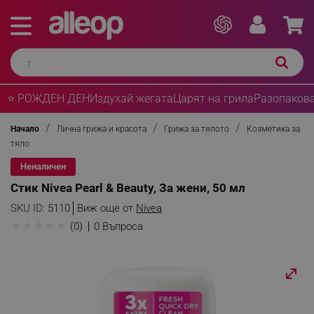
⭐ РОЖДЕН ДЕН
Издухай жегата
Царят на грила
Разопакова
Начало
Лична грижа и красота
Грижа за тялото
Козметика за
тяло
Неналичен
Стик Nivea Pearl & Beauty, За жени, 50 мл
SKU ID:
5110
Виж още от
Nivea
★
★
★
★
★
(0)
0 Въпроса