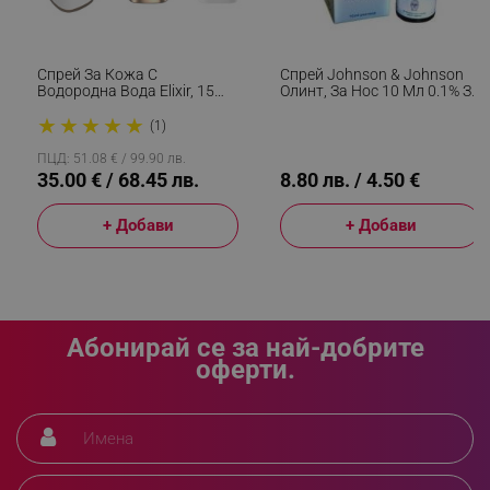
_sgf_delayed_campaigns
.alleop.bg
Спрей За Кожа С
Спрей Johnson & Johnson
Водородна Вода Elixir, 15
Олинт, За Нос 10 Мл 0.1% За
Мл, 1000 Ppb, Антиейдж
Възрастни И Деца Над 6г
★
★
★
★
★
Ефект, Антиоксидантно
(1)
Действие, Бял
_sgf_npq
.alleop.bg
ПЦД: 51.08 € / 99.90 лв.
35.00 € / 68.45 лв.
8.80 лв. / 4.50 €
+ Добави
+ Добави
_sgf_clicked_banners
.alleop.bg
Абонирай се за най-добрите
_sgf_rq
.alleop.bg
оферти.