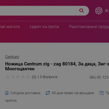
AI
хай жегата
Царят на грила
Разопаковани прод
Centrum
Ножица Centrum zig - zag 80184, За деца, Зиг-з
Многоцветен
★
★
★
★
★
0 Въпроса
(0)
SKU ID:
121
Сигурна доставка
60 дни право на връщане
П
пратка