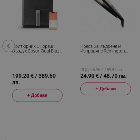
Фритюрник С Горещ
Преса За Къдрене И
Въздух Cosori Dual Blaze
Изправяне Remington
CAF-P681S, 1700 W, 6.4
S6500 Sleek And Curl,
Л, 12 Програми, 360
Керамика, Загряване:
ThermoIQ, Двойни
15 Секунди, 150-230C,
Нагреватели, Черен
Златист/черен
ПЦД: 45.96 € / 89.89 лв.
199.20 € / 389.60
24.90 € / 48.70 лв.
лв.
+ Добави
+ Добави