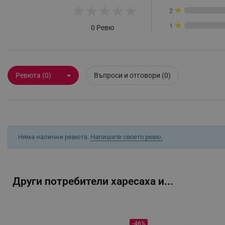
★
★
★
★
★
★
2
★
Строго н
1
0 Ревю
Строго необходимите биск
акаунта. Уебсайтът не мо
Име
Ревюта (0)
Въпроси и отговори (0)
click_code_ps
_nzm_nosubscribe_92166-
_nzm_idnl_92166-7699
_nzm_noid_92166-7699
Няма налични ревюта.
Напишете своето ревю.
_nzm_id_92166-7699
_sgf_user_id
Други потребители харесаха и...
_sgf_session_id
_sgf_push_permission_as
_sgf_test_mode
-46%