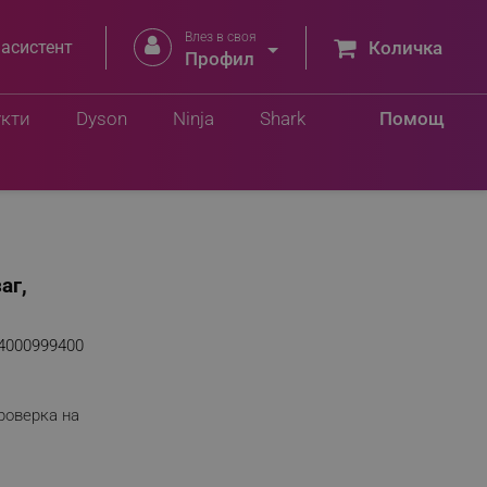
Влез в своя


 асистент
Количка
Профил
укти
Dyson
Ninja
Shark
Помощ
аг,
4000999400
роверка на