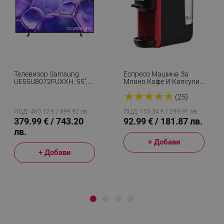
Телевизор Samsung
Еспресо Машина За
UE55U8072FUXXH, 55'',
Мляно Кафе И Капсули
138 См, 3840x2160 UHD
8в1 Oliver Voltz
★
★
★
★
★
4K, Клас G, Smart TV,
OV51171B5, 1450W, 19
(25)
HDR, Bluetooth, Wi-Fi,
Bar, Черен/червен
Tizen, Черен
ПЦД: 460.12 € / 899.92 лв.
ПЦД: 153.34 € / 299.91 лв.
379.99 € / 743.20
92.99 € / 181.87 лв.
лв.
+ Добави
+ Добави