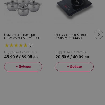
Комплект Тенджери
Индукционен Котлон
Oliver Voltz OV51210G8B,
Rosberg R51445J,
8 Части, Многослойно
2000W, 8 Нива, 5
★
★
★
★
★
Дъно, Индукция,
Функции, LED, Черен
(3)
Неръждаема Стомана,
Сребрист
ПЦД: 66.42 € / 129.91 лв.
ПЦД: 30.62 € / 59.89 лв.
45.99 € / 89.95 лв.
20.50 € / 40.09 лв.
+ Добави
+ Добави