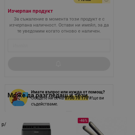
Изчерпан продукт
За съжаление в момента този продукт е с
изчерпана наличност. Остави ни имейл, за да
те уведомим когато отново е наличен.
Имате въпрос или нужда от помощ?
Може да разгледаш и тези...
Обадете ни се на
0700 70 170
и ще ви
съдействаме.
-46%