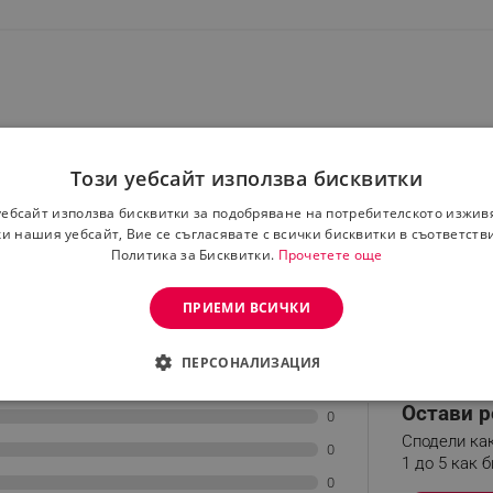
Този уебсайт използва бисквитки
уебсайт използва бисквитки за подобряване на потребителското изжив
и нашия уебсайт, Вие се съгласявате с всички бисквитки в съответств
ма безопасност при рязане
Политика за Бисквитки.
Прочетете още
екорацията на рязане
ПРИЕМИ ВСИЧКИ
ПЕРСОНАЛИЗАЦИЯ
ДИМО
ЕФЕКТИВНОСТ
ТАРГЕТИРАНЕ
ФУНКЦИО
Остави р
0
Сподели как
АНИ
0
1 до 5 как б
0