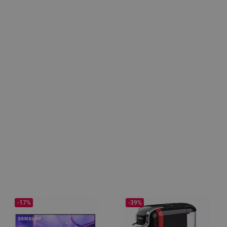
-17%
-39%