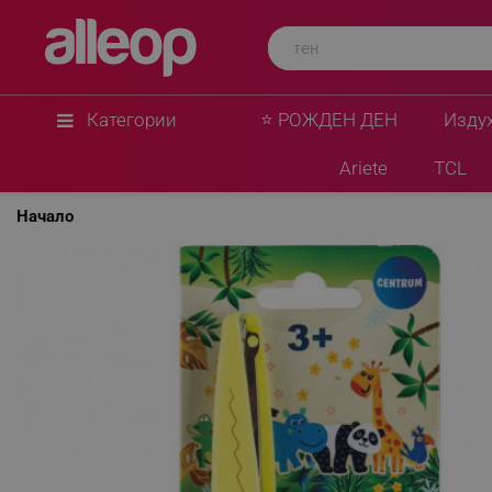
Категории
⭐ РОЖДЕН ДЕН
Изду
Ariete
TCL
Начало