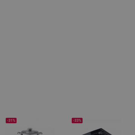
-31%
-33%