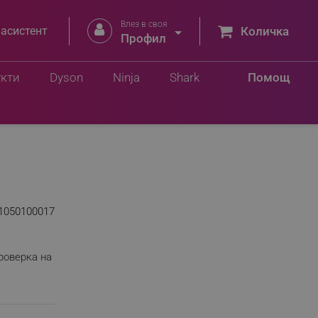
Влез в своя


 асистент
Количка
Профил
укти
Dyson
Ninja
Shark
Помощ
1050100017
роверка на