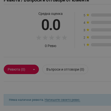
НЕКЛАСИФИЦИР
Средна оценка
★
5
0.0
★
4
Строго н
★
3
★
★
★
★
★
Строго необходимите биск
★
2
акаунта. Уебсайтът не мо
★
1
0 Ревю
Име
click_code_ps
_nzm_nosubscribe_92166-
Ревюта (0)
Въпроси и отговори (0)
_nzm_idnl_92166-7699
_nzm_noid_92166-7699
_nzm_id_92166-7699
_sgf_user_id
Няма налични ревюта.
Напишете своето ревю.
_sgf_session_id