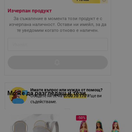
Изчерпан продукт
За съжаление в момента този продукт е с
изчерпана наличност. Остави ни имейл, за да
те уведомим когато отново е наличен.
Имате въпрос или нужда от помощ?
Може да разгледаш и тези...
Обадете ни се на
0700 70 170
и ще ви
съдействаме.
-50%