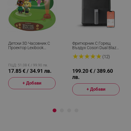
Детски 3D Часовник С
Фритюрник С Горещ
Проектор Lexibook
Въздух Cosori Dual Blaze
Nintendo Animal Crossing
CAF-P681S, 1700 W, 6.4
★
★
★
★
★
RP500AC, Аларма, 4
Л, 12 Програми, 360
(12)
Ефекта, Зелен/кафяв
ThermoIQ, Двойни
Нагреватели, Черен
ПЦД: 51.08 € / 99.90 лв.
17.85 € / 34.91 лв.
199.20 € / 389.60
лв.
+ Добави
+ Добави