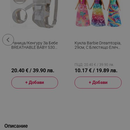
Раница/кенгуру За Бебе
Кукла Barbie Dreamtopia,
BREATHABLE BABY 5306,
29см, С Блестящо Елече
Ергономична,
И Цветна Пола,
Регулируеми
Многоцветен
Презрамки, Мрежеста
Вентилаци, Сив
ПЦД: 20.40 € / 39.90 лв.
20.40 € / 39.90 лв.
10.17 € / 19.89 лв.
+ Добави
+ Добави
Описание