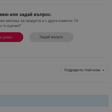
евю или задай въпрос.
во мислиш за продукта и с други клиенти. От
и го оценил?
ифицирани
изане и управление на
Задай въпрос
ви ревю
Подреди по:
Най-нови
fying visitors. The lifetime
ifying visitor sessions