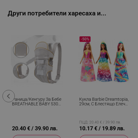
_sgf_push_permission_as
Други потребители харесаха и...
_sgf_test_mode
_sgf_tracking
-50%
_sgf_delayed_actions,
_sgf_delayed_campaigns
_sgf_npq
_sgf_clicked_banners
_sgf_rq
Раница/кенгуру За Бебе
Кукла Barbie Dreamtopia,
BREATHABLE BABY 5306,
29см, С Блестящо Елече
Ергономична,
И Цветна Пола,
Регулируеми
Многоцветен
segmentifyExtension
Презрамки, Мрежеста
Вентилаци, Сив
ПЦД: 20.40 € / 39.90 лв.
20.40 € / 39.90 лв.
10.17 € / 19.89 лв.
sgfUserUpdateData