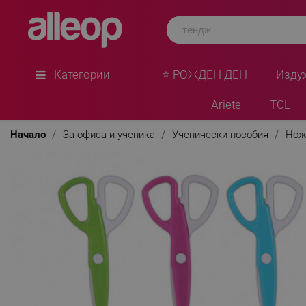
Категории
⭐ РОЖДЕН ДЕН
Изду
Ariete
TCL
Начало
За офиса и ученика
Ученически пособия
Нож