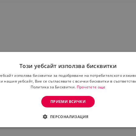
Този уебсайт използва бисквитки
а 13 см за рязане с дясна ръка
уебсайт използва бисквитки за подобряване на потребителското изжив
еже коса, дрехи или друго, не може да пореже детето
и нашия уебсайт, Вие се съгласявате с всички бисквитки в съответств
телна пластинка, която помага за лесно използване от де
Политика за Бисквитки.
Прочетете още
ПРИЕМИ ВСИЧКИ
збирана точна разновидност. Доставката се извършва сп
ПЕРСОНАЛИЗАЦИЯ
ДИМО
ЕФЕКТИВНОСТ
ТАРГЕТИРАНЕ
ФУНКЦИО