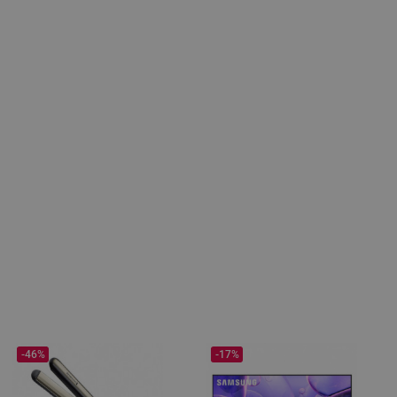
-46%
-17%