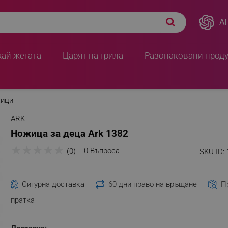
AI
хай жегата
Царят на грила
Разопаковани прод
ици
ARK
Ножица за деца Ark 1382
★
★
★
★
★
0 Въпроса
(0)
SKU ID:
Сигурна доставка
60 дни право на връщане
П
пратка