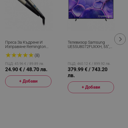
Преса За Къдрене И
Телевизор Samsung
Изправяне Remington
UE55U8072FUXXH, 55'',
S6500 Sleek And Curl,
138 См, 3840x2160 UHD
★
★
★
★
★
Керамика, Загряване:
4K, Клас G, Smart TV,
(8)
15 Секунди, 150-230C,
HDR, Bluetooth, Wi-Fi,
Златист/черен
Tizen, Черен
ПЦД: 45.96 € / 89.89 лв.
ПЦД: 460.12 € / 899.92 лв.
24.90 € / 48.70 лв.
379.99 € / 743.20
лв.
+ Добави
+ Добави