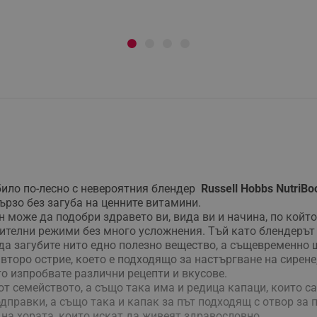
било по-лесно с невероятния блендер
Russell Hobbs NutriBo
ързо без загуба на ценните витамини.
оже да подобри здравето ви, вида ви и начина, по който с
нителни режими без много усложнения. Тъй като блендерът 
да загубите нито едно полезно вещество, а същевременно щ
 второ острие, което е подходящо за настъргване на сирене
то изпробвате различни рецепти и вкусове.
от семейството, а също така има и редица капаци, които с
дправки, а също така и капак за път подходящ с отвор за п
на хората, които искат да живеят здравословно.