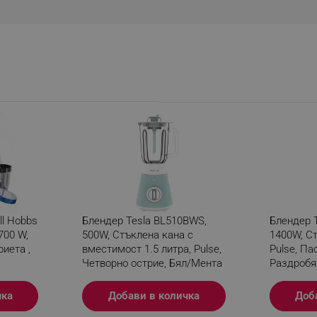
.alleop.bg
3 месеца
Newsman
.alleop.bg
3 месеца
Newsman
.alleop.bg
1 година
This is a unique key used for identi
of the cookie is 390 days
Google Privacy Policy
.alleop.bg
5 дни
This is a unique key used for ident
ked
.alleop.bg
1 година
This is a flag to check whether vis
notification permission
.alleop.bg
6 месеца
This is a flag to check whether visi
access to test campaigns
.alleop.bg
1 година
This is a flag to check whether visi
which disables all other Segmentif
storage data
.alleop.bg
1 месец
This is a JSON object to store camp
ll Hobbs
Блендер Tesla BL510BWS,
Блендер T
delayed Segmentify campaigns
700 W,
500W, Стъклена кана с
1400W, Ст
.alleop.bg
1 месец
This is a JSON object to store camp
риета ,
вместимост 1.5 литра, Pulse,
Pulse, Па
delayed Segmentify campaigns
Четворно острие, Бял/Мента
Раздробя
.alleop.bg
Сесия
This is a list of customer behaviou
Безцвете
одукт
to Segmentify servers
чка
Добави в количка
Доб
.alleop.bg
Сесия
This is a list of unique ids for dif
visitor