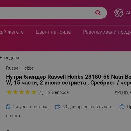
AI
t, 700 W, 15 части, 2
ПЦД:
81.76 € / 159.91 
58.90 € / 115.20
хай жегата
Царят на грила
Разопаковани прод
Блендери
Russell Hobbs
Нутри блендер Russell Hobbs 23180-56 Nutri Bo
W, 15 части, 2 инокс остриета , Сребрист / чер
★
★
★
★
★
2 Въпроса
(1)
SKU ID:
Сигурна доставка
60 дни право на връщане
П
пратка