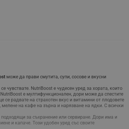
ost
може да прави смутита, супи, сосове и вкусни
е чувствате. NutriBoost е чудесен уред за хората, които
NutriBoost е мултифункционален, дори може да спестите
е се радвате на страхотен вкус и витамини от плодовете
, мелене на кафе на зърна и нарязване на ядки. С всички
а подходящи за съхранение или сервиране. Дори има и
иене и капаче. Този удобен уред със своите