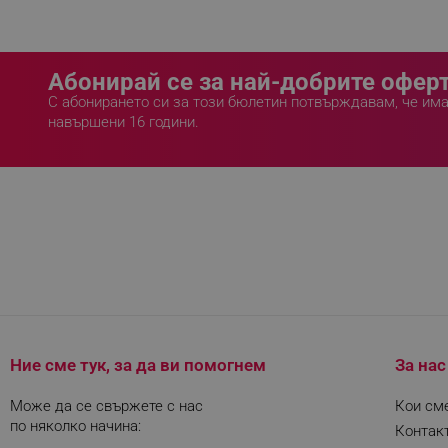
rlv_mode
rlv_p
Абонирай се за най-добрите оферт
rlv_g
С абонирането си за този бюлетин потвърждавам, че им
rlv_s
навършени 16 години.
rlv_iv
rlv_e_pt
rlv_e
rlv_h_profile
rlv_h_cart
rlv_h_wish
rlv_impersonate_p
rlv_endpoint
Ние сме тук, за да ви помогнем
За нас
rlv_hashes
rlv_first_session
Може да се свържете с нас
Кои см
по няколко начина:
rlv_rid
Контак