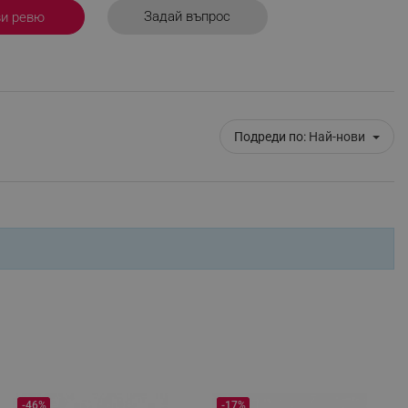
Задай въпрос
ви ревю
ифицирани
изане и управление на
Подреди по:
Най-нови
fying visitors. The lifetime
ifying visitor sessions
itor is asked for web push
tor is a test user and can
-46%
-17%