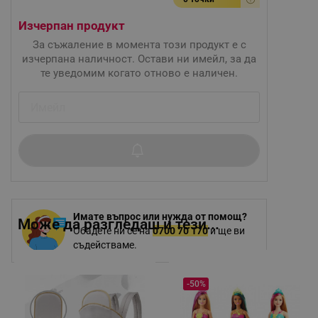
Изчерпан продукт
За съжаление в момента този продукт е с
изчерпана наличност. Остави ни имейл, за да
те уведомим когато отново е наличен.
Имате въпрос или нужда от помощ?
Може да разгледаш и тези...
Обадете ни се на
0700 70 170
и ще ви
съдействаме.
-50%