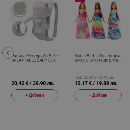
_sgf_tracking
_sgf_delayed_actions,
_sgf_delayed_campaigns
_sgf_npq
Раница/кенгуру За Бебе
Кукла Barbie Dreamtopia,
BREATHABLE BABY 5306,
29см, С Блестящо Елече
_sgf_clicked_banners
Ергономична,
И Цветна Пола,
Регулируеми
Многоцветен
Презрамки, Мрежеста
_sgf_rq
Вентилаци, Сив
ПЦД: 20.40 € / 39.90 лв.
20.40 € / 39.90 лв.
10.17 € / 19.89 лв.
segmentifyExtension
+ Добави
+ Добави
sgfUserUpdateData
rlv_h_fbp
rlv_