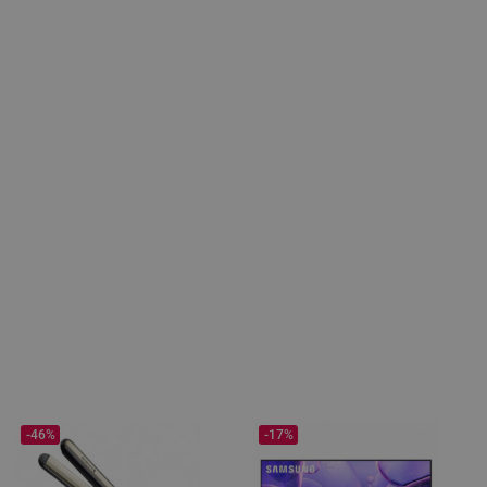
-46%
-17%