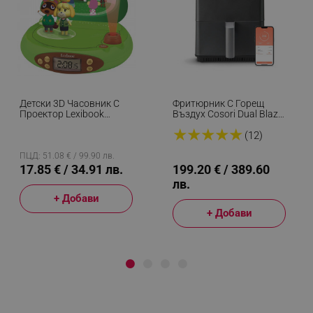
Детски 3D Часовник С
Фритюрник С Горещ
Проектор Lexibook
Въздух Cosori Dual Blaze
Nintendo Animal Crossing
CAF-P681S, 1700 W, 6.4
★
★
★
★
★
RP500AC, Аларма, 4
Л, 12 Програми, 360
(12)
Ефекта, Зелен/кафяв
ThermoIQ, Двойни
Нагреватели, Черен
ПЦД: 51.08 € / 99.90 лв.
17.85 € / 34.91 лв.
199.20 € / 389.60
лв.
+ Добави
+ Добави