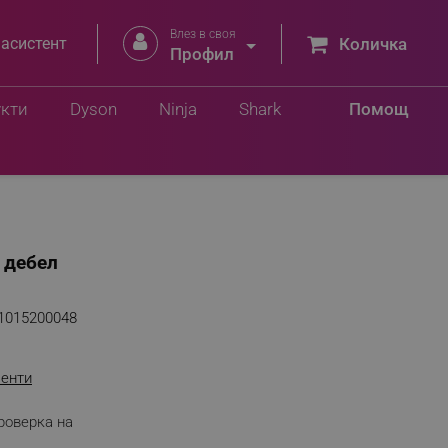
Влез в своя


 асистент
Количка
Профил
укти
Dyson
Ninja
Shark
Помощ
 дебел
1015200048
енти
роверка на