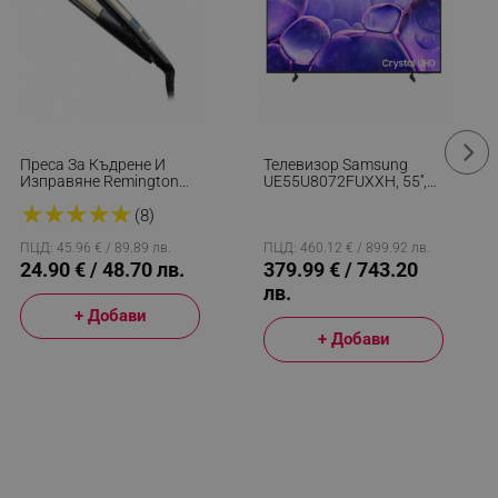
Преса За Къдрене И
Телевизор Samsung
Изправяне Remington
UE55U8072FUXXH, 55'',
S6500 Sleek And Curl,
138 См, 3840x2160 UHD
★
★
★
★
★
Керамика, Загряване:
4K, Клас G, Smart TV,
(8)
15 Секунди, 150-230C,
HDR, Bluetooth, Wi-Fi,
Златист/черен
Tizen, Черен
ПЦД: 45.96 € / 89.89 лв.
ПЦД: 460.12 € / 899.92 лв.
24.90 € / 48.70 лв.
379.99 € / 743.20
лв.
+ Добави
+ Добави