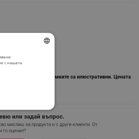
яване.
BULGARIAN
ие с нашата
ROMANIAN
оред наличностите. Снимките са илюстративни. Цената
НАЛНОСТ
евю или задай въпрос.
во мислиш за продукта и с други клиенти. От
и го оценил?