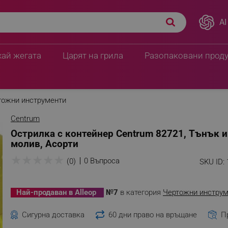
AI
хай жегата
Царят на грила
Разопаковани прод
тожни инструменти
Centrum
Острилка с контейнер Centrum 82721, Тънък и
молив, Асорти
★
★
★
★
★
0 Въпроса
(0)
SKU ID:
Най-продаван в Alleop
№7
в категория
Чертожни инструм
Сигурна доставка
60 дни право на връщане
П