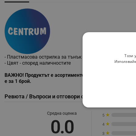
Този 
- Пластмасова острилка за тънък и дебел молив
Използвайк
- Цвят - според наличностите
ВАЖНО! Продуктът е асортиментен и не може да бъде и
е за 1 брой.
Ревюта / Въпроси и отговори от клиенти
СТРОГО НЕОБХО
Средна оценка
★
5
0.0
НЕКЛАСИФИЦИР
★
4
★
3