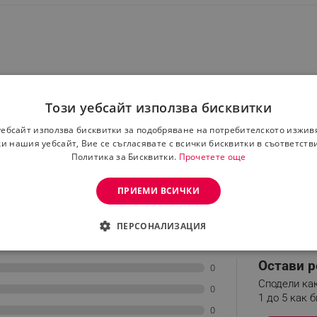
Този уебсайт използва бисквитки
уебсайт използва бисквитки за подобряване на потребителското изжив
и нашия уебсайт, Вие се съгласявате с всички бисквитки в съответств
Политика за Бисквитки.
Прочетете още
збирана точна разновидност. Доставката се извършва сп
ПРИЕМИ ВСИЧКИ
ПЕРСОНАЛИЗАЦИЯ
ДИМО
ЕФЕКТИВНОСТ
ТАРГЕТИРАНЕ
ФУНКЦИО
Остави р
0
АНИ
Сподели как
0
1 до 5 как б
0