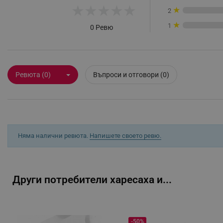
★
★
★
★
★
★
2
Строго н
★
1
0 Ревю
Строго необходимите биск
акаунта. Уебсайтът не мо
Име
Ревюта (0)
Въпроси и отговори (0)
click_code_ps
_nzm_nosubscribe_92166-
_nzm_idnl_92166-7699
_nzm_noid_92166-7699
Няма налични ревюта.
Напишете своето ревю.
_nzm_id_92166-7699
_sgf_user_id
Други потребители харесаха и...
_sgf_session_id
_sgf_push_permission_as
_sgf_test_mode
-50%