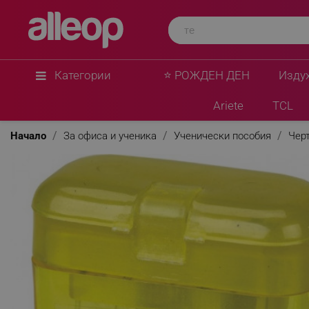
Категории
⭐ РОЖДЕН ДЕН
Изду
Ariete
TCL
Начало
За офиса и ученика
Ученически пособия
Чер