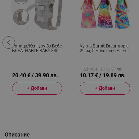
Раница/кенгуру За Бебе
Кукла Barbie Dreamtopia,
BREATHABLE BABY 5306,
29см, С Блестящо Елече
Ергономична,
И Цветна Пола,
Регулируеми
Многоцветен
Презрамки, Мрежеста
Вентилаци, Сив
ПЦД: 20.40 € / 39.90 лв.
20.40 € / 39.90 лв.
10.17 € / 19.89 лв.
+ Добави
+ Добави
Описание