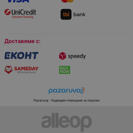
Монтаж на климатици
Как да се абонирам за имейл бюлетина?
Условия за връщане
Покупки на изплащане
_sgf_session_id
.alleop.bg
Бисквитки
Доставяме с:
_sgf_push_permission_asked
.alleop.bg
Google Privacy Policy
_sgf_test_mode
.alleop.bg
Pazaruvaj - Надежден помощник за покупки
_sgf_tracking
.alleop.bg