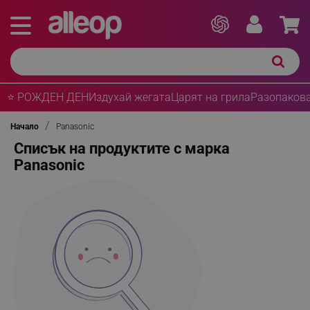
⭐ РОЖДЕН ДЕН
Издухай жегата
Царят на грила
Разопакова
Начало
Panasonic
Списък на продуктите с марка
Panasonic