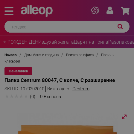
⭐ РОЖДЕН ДЕН
Издухай жегата
Царят на грила
Разопакова
Начало
Дом, баня и градина
Всичко за офиса
Папки и
класьори
Неналичен
Папка Centrum 80047, С копче, С разширение
SKU ID:
1070202010
Виж още от
Centrum
★
★
★
★
★
(0)
0 Въпроса