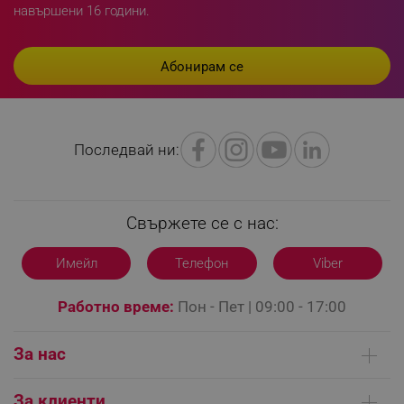
_sgf_delayed_campaigns
.alleop.bg
навършени 16 години.
_sgf_npq
.alleop.bg
Последвай ни:
_sgf_clicked_banners
.alleop.bg
Свържете се с нас:
_sgf_rq
.alleop.bg
Имейл
Телефон
Viber
Работно време:
Пон - Пет | 09:00 - 17:00
За нас
Кои сме ние
За клиенти
segmentifyExtension
.alleop.bg