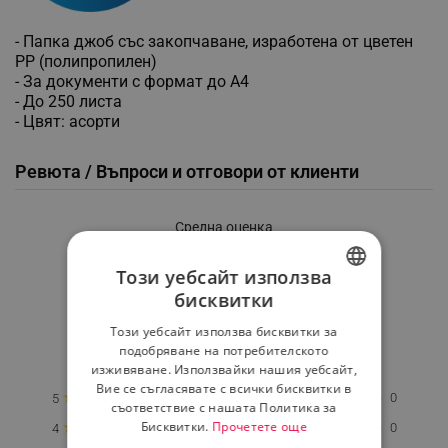
- Папка джоб със закопчаване, изработена от цветен
PP (полипропилен)
- За документи с формат до А4
- До 250 листа
- Цвят: асорти
Ревюта / Въпроси и отговори от клиенти
Средна оценка
0.0
Този уебсайт използва
бисквитки
BULGARIAN
★
★
★
★
★
Този уебсайт използва бисквитки за
ROMANIAN
подобряване на потребителското
0 Ревю
изживяване. Използвайки нашия уебсайт,
Вие се съгласявате с всички бисквитки в
★
0
5
съответствие с нашата Политика за
★
Бисквитки.
Прочетете още
0
4