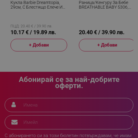
Кукла Barbie Dreamtopia,
Раница/кенгуру За Бебе
_sgf_push_permission_asked
.alleop.bg
29см, С Блестящо Елече И
BREATHABLE BABY 5306,
Цветна Пола, Многоцветен
Ергономична, Регулируеми
Презрамки, Мрежеста
Google Privacy Policy
Вентилаци, Сив
ПЦД: 20.40 € / 39.90 лв.
10.17 € / 19.89 лв.
20.40 € / 39.90 лв.
_sgf_test_mode
.alleop.bg
+ Добави
+ Добави
_sgf_tracking
.alleop.bg
Абонирай се за най-добрите
оферти.
_sgf_delayed_actions,
.alleop.bg
С абонирането си за този бюлетин потвърждавам, че имам