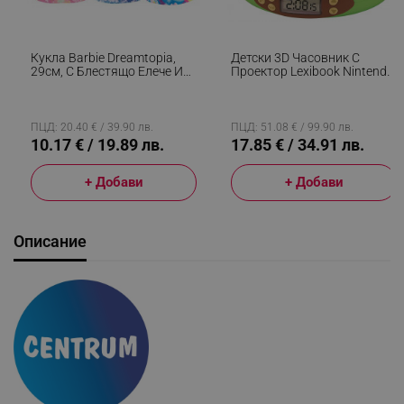
Кукла Barbie Dreamtopia,
Детски 3D Часовник С
29см, С Блестящо Елече И
Проектор Lexibook Nintendo
Цветна Пола, Многоцветен
Animal Crossing RP500AC,
Аларма, 4 Ефекта, Зелен/
Кафяв
ПЦД: 20.40 € / 39.90 лв.
ПЦД: 51.08 € / 99.90 лв.
10.17 € / 19.89 лв.
17.85 € / 34.91 лв.
+ Добави
+ Добави
Описание