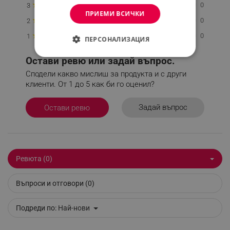
★
0
3
ПРИЕМИ ВСИЧКИ
★
0
2
★
0
1
ПЕРСОНАЛИЗАЦИЯ
СТРОГО НЕОБХОДИМО
Остави ревю или задай въпрос.
Сподели какво мислиш за продукта и с други
ЕФЕКТИВНОСТ
клиенти. От 1 до 5 как би го оценил?
ТАРГЕТИРАНЕ
Задай въпрос
Остави ревю
ФУНКЦИОНАЛНОСТ
НЕКЛАСИФИЦИРАНИ
Ревюта (0)
Въпроси и отговори (0)
Строго необходимо
Ефективност
Таргетиране
Функционалност
Подреди по:
Най-нови
Некласифицирани