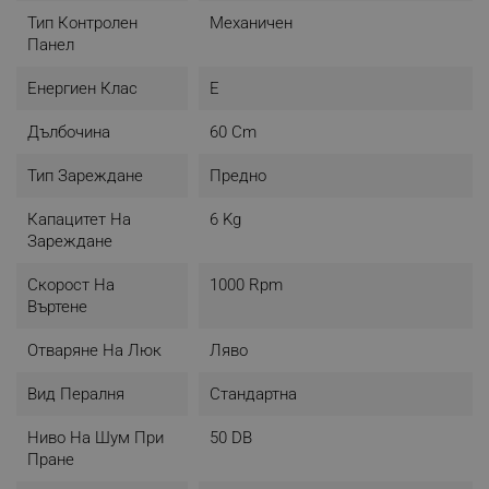
Тип Контролен
Механичен
Панел
Енергиен Клас
E
Дълбочина
60 Cm
Тип Зареждане
Предно
Капацитет На
6 Kg
Зареждане
Скорост На
1000 Rpm
Въртене
Отваряне На Люк
Ляво
Вид Пералня
Стандартна
Ниво На Шум При
50 DB
Пране