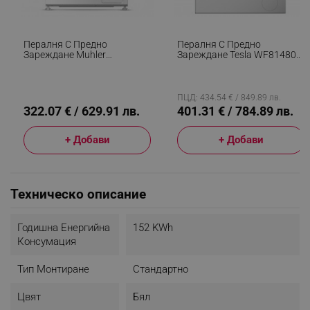
Пералня С Предно
Пералня С Предно
Зареждане Muhler
Зареждане Tesla WF81480T,
IWM7140NWA, Клас А, 7 Кг,
1900W, 8 Кг, 1400об/мин,
1400 Об/мин, Инверторна,
Инверторен Мотор, Клас А,
LED, Пране С Пара, Бял/
14 Програми, Бял/черен
Черен
ПЦД: 434.54 € / 849.89 лв.
322.07 € / 629.91 лв.
401.31 € / 784.89 лв.
+ Добави
+ Добави
Техническо описание
Годишна Енергийна
152 KWh
Консумация
Тип Монтиране
Стандартно
Цвят
Бял