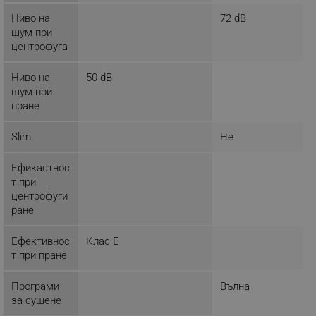
Строго необходимите бисквитки позволяват
Ниво на
72 dB
основната функционалност на уебсайта, като
шум при
потребителско влизане и управление на
центрофуга
акаунта. Уебсайтът не може да се използва
правилно без строго необходими бисквитки.
Ниво на
50 dB
Provider /
Име
Домейн
шум при
пране
click_code_ps
.alleop.bg
_nzm_nosubscribe_92166-7699
.alleop.bg
Slim
Не
_nzm_idnl_92166-7699
.alleop.bg
Ефикастнос
_nzm_noid_92166-7699
.alleop.bg
т при
_nzm_id_92166-7699
.alleop.bg
центрoфуги
ране
_sgf_user_id
.alleop.bg
Ефективнос
Клас E
т при пране
_sgf_session_id
.alleop.bg
Програми
Вълна
за сушене