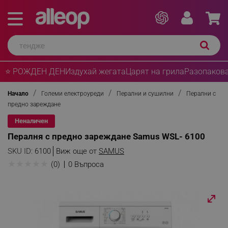
⭐ РОЖДЕН ДЕН
Издухай жегата
Царят на грила
Разопакова
Начало
Големи електроуреди
Перални и сушилни
Перални с
предно зареждане
Неналичен
Пералня с предно зареждане Samus WSL- 6100
SKU ID:
6100
Виж още от
SAMUS
★
★
★
★
★
(0)
0 Въпроса