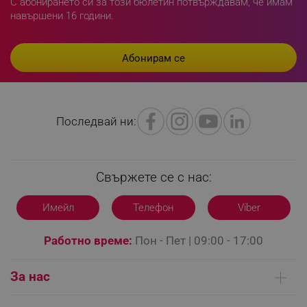
С абонирането си за този бюлетин потвърждавам, че имам
навършени 16 години.
Последвай ни:
Свържете се с нас:
CookieScriptConsent
CookieScript
.alleop.bg
Имейл
Телефон
Viber
Работно време:
Пон - Пет | 09:00 - 17:00
За нас
Кои сме ние