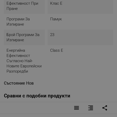
Ефективност При
Клас E
Пране
Програми За
Памук
Изпиране
Брой Програми За
23
Изпиране
Енергийна
Class E
Ефективност
Съгласно Най-
Новите Европейски
Разпоредби
Състояние
Нов
Сравни с подобни продукти
reorder
format_align_right
share