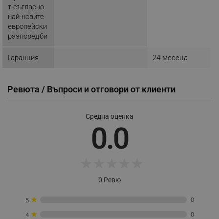
т съгласно
_sgf_delayed_campaigns
.alleop.bg
най-новите
европейски
разпоредби
_sgf_npq
.alleop.bg
Гаранция
24 месеца
Ревюта / Въпроси и отговори от клиенти
_sgf_clicked_banners
.alleop.bg
Средна оценка
0.0
_sgf_rq
.alleop.bg
★
★
★
★
★
0 Ревю
★
0
5
★
0
4