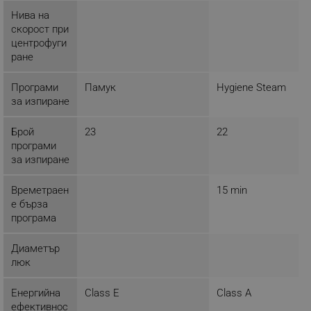
Нива на
_sgf_push_permission_asked
.alleop.bg
скорост при
Google Privacy Policy
центрофуги
ране
_sgf_test_mode
.alleop.bg
Програми
Памук
Hygiene Steam
за изпиране
Брой
23
22
програми
_sgf_tracking
.alleop.bg
за изпиране
Времетраен
15 min
е бърза
програма
Диаметър
_sgf_delayed_actions,
.alleop.bg
люк
Енергийна
Class E
Class A
ефективнос