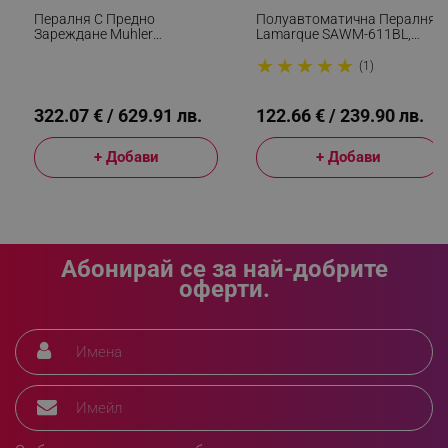
Пералня С Предно
Полуавтоматична Пералня
Зареждане Muhler
Lamarque SAWM-611BL,
IWM7140NWA, Клас А, 7 Кг,
380W, 6 Кг, Таймер,
★
★
★
★
★
1400 Об/мин, Инверторна,
Превключвател, Син/Бял
(1)
LED, Пране С Пара, Бял/
Черен
322.07 € / 629.91 лв.
122.66 € / 239.90 лв.
LaVisitorId_YWxsZW9wLmxhZGVzay5jb20v
.alleop.bg
+ Добави
+ Добави
LaSID
Quality Unit LLC
www.alleop.bg
Абонирай се за най-добрите
оферти.
PHPSESSID
PHP.net
editor.alleop.bg