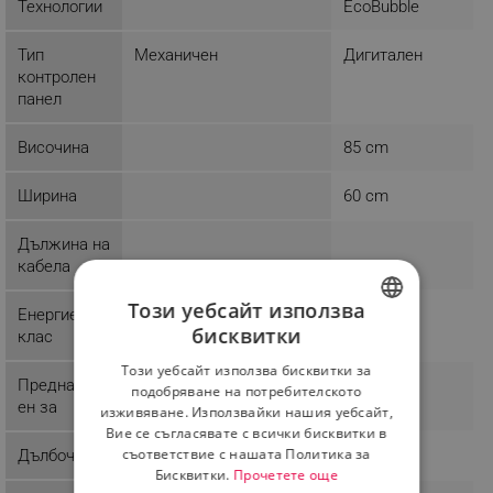
Технологии
EcoBubble
Тип
Механичен
Дигитален
контролен
панел
Височина
85 cm
Ширина
60 cm
Дължина на
кабела
Този уебсайт използва
Енергиен
E
бисквитки
клас
BULGARIAN
Този уебсайт използва бисквитки за
ROMANIAN
Предназнач
Кухня
подобряване на потребителското
ен за
изживяване. Използвайки нашия уебсайт,
Вие се съгласявате с всички бисквитки в
съответствие с нашата Политика за
Дълбочина
60 cm
Бисквитки.
Прочетете още