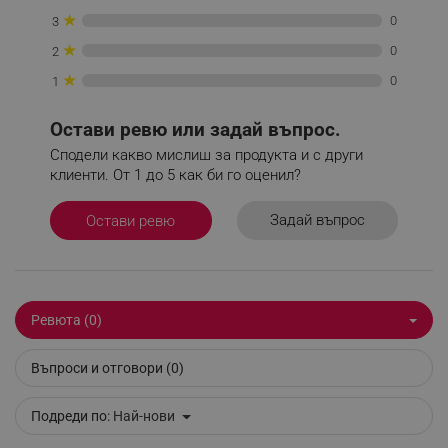
segmentifyExtension
.alleop.bg
★
0
3
★
0
2
★
0
1
sgfUserUpdateData
.alleop.bg
Остави ревю или задай въпрос.
Сподели какво мислиш за продукта и с други
клиенти. От 1 до 5 как би го оценил?
Задай въпрос
Остави ревю
rlv_h_fbp
.alleop.bg
rlv_
.alleop.bg
rlv_mode
.alleop.bg
rlv_p
.alleop.bg
Ревюта (0)
rlv_g
.alleop.bg
Въпроси и отговори (0)
rlv_s
.alleop.bg
rlv_iv
.alleop.bg
Подреди по:
Най-нови
rlv_e_pt
.alleop.bg