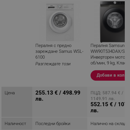
Пералня с предно
Пералня Samsung
зареждане Samus WSL-
WW90T534DAX/S7,
6100
Инверторен мотор,
об/мин, 9 kg, Клас A
Разглеждате този
LED дисплей, Тайме
продукт
Inox
Добави в колич
255.13 € / 498.99
Цена
ПЦД: 587.94 € /
лв.
1149.91 лв.
552.15 € / 107
лв.
Наличност
Последни бройки
Налично на склад