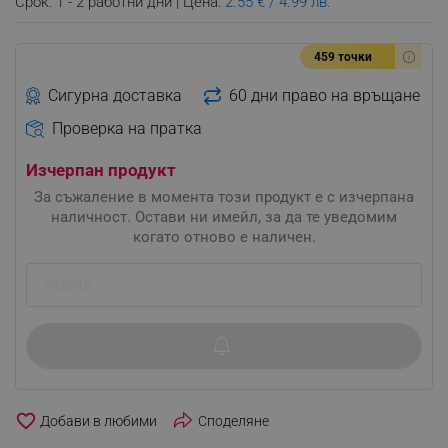
Срок: 1 - 2 работни дни | Цена:
2.55 € / 4.99 лв.
459 точки
Сигурна доставка
60 дни право на връщане
Проверка на пратка
Изчерпан продукт
За съжаление в момента този продукт е с изчерпана
наличност. Остави ни имейл, за да те уведомим
когато отново е наличен.
favorite_border
Споделяне