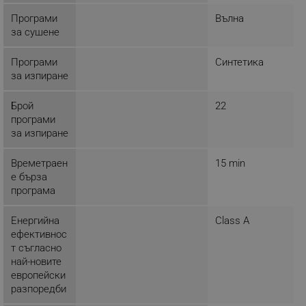
НЕКЛАСИФИЦИРАНИ
Програми
Вълна
за сушене
Програми
Синтетика
Строго необходимо
Ефективност
за изпиране
Таргетиране
Функционалност
Брой
22
Некласифицирани
програми
Строго необходимите бисквитки позволяват
за изпиране
основната функционалност на уебсайта, като
потребителско влизане и управление на
Времетраен
15 min
акаунта. Уебсайтът не може да се използва
правилно без строго необходими бисквитки.
е бърза
програма
Provider /
Име
Домейн
Енергийна
Class A
click_code_ps
.alleop.bg
ефективнос
_nzm_nosubscribe_92166-7699
.alleop.bg
т съгласно
най-новите
_nzm_idnl_92166-7699
.alleop.bg
европейски
_nzm_noid_92166-7699
.alleop.bg
разпоредби
_nzm_id_92166-7699
.alleop.bg