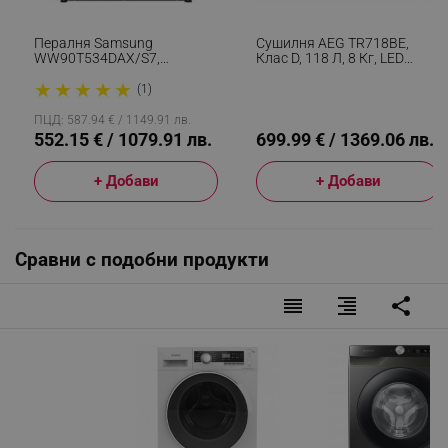
Пералня Samsung
Сушилня AEG TR718BE,
WW90T534DAX/S7,
Клас D, 118 Л, 8 Кг, LED
Инверторен Мотор, 1400
Дисплей, Филтър EasyClean,
★
★
★
★
★
Об/мин, 9 Kg, Клас A, LED
MixDry, Anticrease, Бял
(1)
Дисплей, Таймер, Inox
ПЦД: 587.94 € / 1149.91 лв.
552.15 € / 1079.91 лв.
699.99 € / 1369.06 лв.
+ Добави
+ Добави
Сравни с подобни продукти
reorder
format_align_right
share