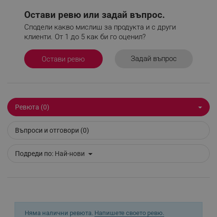
Остави ревю или задай въпрос.
Сподели какво мислиш за продукта и с други
клиенти. От 1 до 5 как би го оценил?
_sgf_delayed_actions,
.alleop.bg
Задай въпрос
Остави ревю
_sgf_delayed_campaigns
.alleop.bg
Ревюта (0)
Въпроси и отговори (0)
_sgf_npq
.alleop.bg
Подреди по:
Най-нови
_sgf_clicked_banners
.alleop.bg
Няма налични ревюта.
Напишете своето ревю.