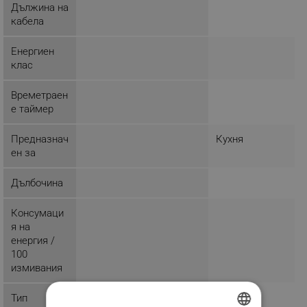
Дължина на
кабела
Енергиен
клас
Времетраен
е таймер
Предназнач
Кухня
ен за
Дълбочина
Консумаци
я на
енергия /
100
измивания
Тип
Предно