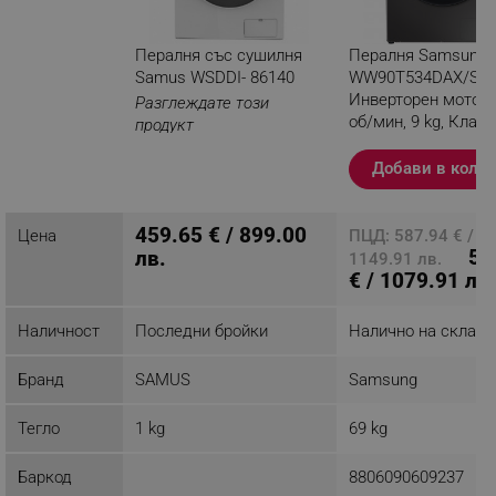
Пералня със сушилня
Пералня Samsung
Samus WSDDI- 86140
WW90T534DAX/S7,
Инверторен мотор,
Разглеждате този
об/мин, 9 kg, Клас 
продукт
LED дисплей, Тайм
Inox
Добави в коли
459.65 € / 899.00
Цена
ПЦД: 587.94 € /
55
лв.
1149.91 лв.
€ / 1079.91 лв.
Наличност
Последни бройки
Налично на склад
Бранд
SAMUS
Samsung
Тегло
1 kg
69 kg
Баркод
8806090609237