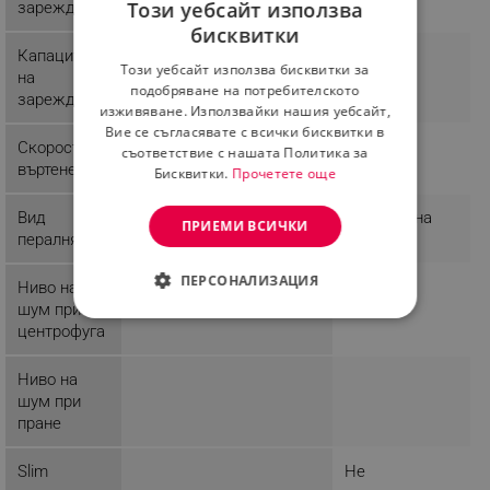
Този уебсайт използва
зареждане
бисквитки
BULGARIAN
Капацитет
9 Kg
Този уебсайт използва бисквитки за
на
ROMANIAN
подобряване на потребителското
зареждане
изживяване. Използвайки нашия уебсайт,
Вие се съгласявате с всички бисквитки в
Скорост на
1400 rpm
съответствие с нашата Политика за
въртене
Бисквитки.
Прочетете още
Вид
Стандартна
ПРИЕМИ ВСИЧКИ
пералня
ПЕРСОНАЛИЗАЦИЯ
Ниво на
72 dB
шум при
СТРОГО НЕОБХОДИМО
центрофуга
ЕФЕКТИВНОСТ
Ниво на
шум при
ТАРГЕТИРАНЕ
пране
ФУНКЦИОНАЛНОСТ
Slim
Не