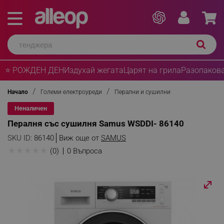
⭐ РОЖДЕН ДЕН
Издухай жегата
Царят на грила
Разопакова
Начало
Големи електроуреди
Перални и сушилни
Неналичен
Пералня със сушилня Samus WSDDI- 86140
SKU ID:
86140
Виж още от
SAMUS
★
★
★
★
★
(0)
0 Въпроса