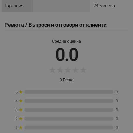
Гаранция
24 месеца
_sgf_user_id
.alleop.bg
Ревюта / Въпроси и отговори от клиенти
_sgf_session_id
.alleop.bg
Средна оценка
0.0
_sgf_push_permission_asked
.alleop.bg
★
★
★
★
★
Google Privacy Policy
0 Ревю
_sgf_test_mode
.alleop.bg
★
0
5
★
0
4
★
0
3
_sgf_tracking
.alleop.bg
★
0
2
★
0
1