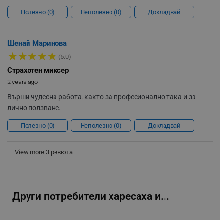
Полезно
0
Неполезно
0
Докладвай
Шенай Маринова
★
★
★
★
★
rlv_h_fbp
.alleop.bg
(5.0)
Страхотен миксер
rlv_
.alleop.bg
2 years ago
rlv_mode
.alleop.bg
Върши чудесна работа, както за професионално така и за
rlv_p
.alleop.bg
лично ползване.
rlv_g
.alleop.bg
Полезно
0
Неполезно
0
Докладвай
rlv_s
.alleop.bg
rlv_iv
.alleop.bg
View more 3 ревюта
rlv_e_pt
.alleop.bg
rlv_e
.alleop.bg
rlv_h_profile
.alleop.bg
Други потребители харесаха и...
rlv_h_cart
.alleop.bg
rlv_h_wish
.alleop.bg