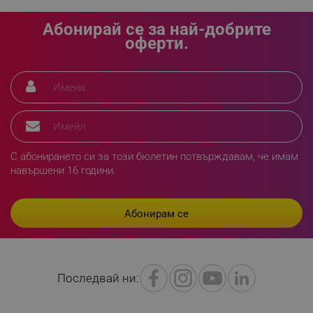
LaVisitorId_YWxsZW9wLmxhZGVzay5jb20v
.alleop.bg
Абонирай се за най-добрите
LaSID
оферти.
Quality Unit LLC
www.alleop.bg
PHPSESSID
PHP.net
editor.alleop.bg
С абонирането си за този бюлетин потвърждавам, че имам
навършени 16 години.
Последвай ни: