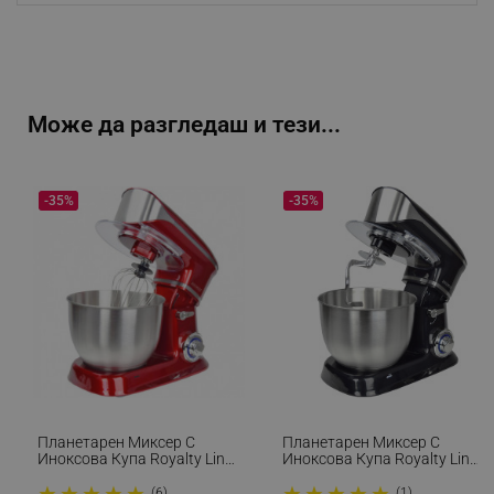
Може да разгледаш и тези...
-35%
-35%
Планетарен Миксер С
Планетарен Миксер С
Иноксова Купа Royalty Line
Иноксова Купа Royalty Line
RL-PKM1900.7, 1900W, 6.5
RL-PKM1900.7, 1900W, 6.5
★
★
★
★
★
★
★
★
★
★
Литра, 6 Скорости + Pulse,
Литра, 6 Скорости + Pulse,
(6)
(1)