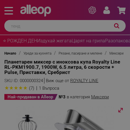
⭐ РОЖДЕН ДЕН
Издухай жегата
Царят на грила
Разопакова
Начало
Уреди за кухнята
Рязане, пасиране и мелене
Миксери
Планетарен миксер с иноксова купа Royalty Line
RL-PKM1900.7, 1900W, 6.5 литра, 6 скорости +
Pulse, Приставки, Сребрист
SKU ID:
0000000324
Виж още от
ROYALTY LINE
★
★
★
★
★
(7)
1 Въпроса
Най-продаван в Alleop
№3
в категория
Миксери