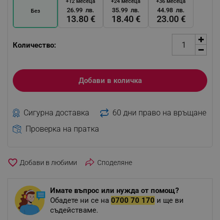
+12 месеца
+24 месеца
+36 месеца
26.99 лв.
35.99 лв.
44.98 лв.
Без
13.80 €
18.40 €
23.00 €
Количество:
Добави в количка
Сигурна доставка
60 дни право на връщане
Проверка на пратка
favorite_border
Споделяне
Имате въпрос или нужда от помощ?
Обадете ни се на
0700 70 170
и ще ви
съдействаме.