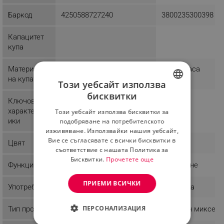
Баркод
4250588727240
3800235300398
Капацитет
купа
Материал
Инокс
Пластмаса
на купата
Този уебсайт използва
бисквитки
BULGARIAN
Ключови
Система против плъзгане
характерист
Този уебсайт използва бисквитки за
ROMANIAN
ики
подобряване на потребителското
изживяване. Използвайки нашия уебсайт,
Вие се съгласявате с всички бисквитки в
Цвят
Сребрист
Черен
съответствие с нашата Политика за
Бисквитки.
Прочетете още
Функции
Месене
Разбиване
ПРИЕМИ ВСИЧКИ
Употреба
Домашна
Домашна
ПЕРСОНАЛИЗАЦИЯ
Тип продукт
Планетарен миксер
Мобилен миксер