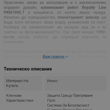
Практичен, лесен за използване и с изключителен,
модерен дизайн,
кухненският робот Royalty Line
PKM1900.7
е машината, от която имаш нужда.
Изпипан до съвършенство,
планетарният миксер
ще
бъде като истинско бижу върху кухненския ти плот.
Разбира се, невероятният му външен вид не е за
сметка на функционалността. Със своя мощен
1900-
ватов
мотор, роботът ще оправдае всичките ти
очаквания.
Различните метални приставки го правят незаменим
при ежедневната работа в кухнята.
Виж повече
Дълга кука за
тесто, миксираща бъркалка и бъркалка за разбиване
на яйца
- комбинацията от тези три аксесоара, както и
Техническо описание
обемната
6.5-литрова стоманена купа
ще направят
приготвянето на храната изкуство.
Материал На
Инокс
Купата
Създаден, за да отговори и на най-
взискателните,
планетарният миксер Royalty
Ключови
Защита Срещу Прегряване
Line
впечатлява с визия, но той, както всеки един
Характеристики
Пулс
съвременен робот, е създаден, за да улеснява и
Система За Безопасност
помага. Със своята изключителна функционалност и