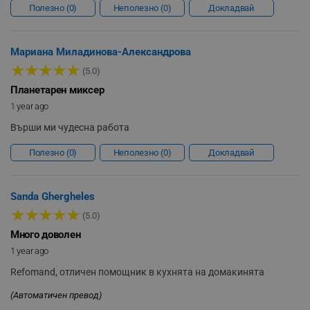
Полезно
0
Неполезно
0
Докладвай
Мариана Миладинова-Александрова
★
★
★
★
★
_sgf_clicked_banners
.alleop.bg
(5.0)
Планетарен миксер
1 year ago
_sgf_rq
.alleop.bg
Върши ми чудесна работа
Полезно
0
Неполезно
0
Докладвай
Sanda Ghergheles
★
★
★
★
★
(5.0)
segmentifyExtension
.alleop.bg
Много доволен
1 year ago
Refomand, отличен помощник в кухнята на домакинята
sgfUserUpdateData
.alleop.bg
(Автоматичен превод)