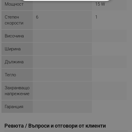
СТРОГО НЕОБХОДИМО
Мощност
15 W
ЕФЕКТИВНОСТ
Степен
6
1
скорости
ТАРГЕТИРАНЕ
Височина
ФУНКЦИОНАЛНОСТ
Ширина
НЕКЛАСИФИЦИРАНИ
Дължина
Тегло
Строго необходимо
Ефективност
Таргетиране
Функционалност
Захранващо
Некласифицирани
напрежение
Строго необходимите бисквитки позволяват
Гаранция
основната функционалност на уебсайта, като
потребителско влизане и управление на
акаунта. Уебсайтът не може да се използва
правилно без строго необходими бисквитки.
Ревюта / Въпроси и отговори от клиенти
Provider /