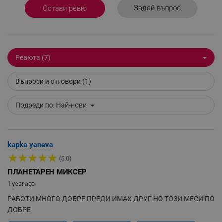
_sgf_test_mode
.alleop.bg
Задай въпрос
Остави ревю
_sgf_tracking
.alleop.bg
Ревюта (7)
Въпроси и отговори (1)
Подреди по:
Най-нови
_sgf_delayed_actions,
.alleop.bg
kapka yaneva
★
★
★
★
★
(5.0)
ПЛАНЕТАРЕН МИКСЕР
_sgf_delayed_campaigns
.alleop.bg
1 year ago
РАБОТИ МНОГО ДОБРЕ ПРЕДИ ИМАХ ДРУГ НО ТОЗИ МЕСИ ПО
ДОБРЕ
_sgf_npq
.alleop.bg