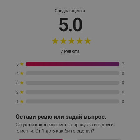
Име
Домейн
Средна оценка
click_code_ps
.alleop.bg
5.0
_nzm_nosubscribe_92166-7699
.alleop.bg
_nzm_idnl_92166-7699
.alleop.bg
★
★
★
★
★
_nzm_noid_92166-7699
.alleop.bg
_nzm_id_92166-7699
.alleop.bg
7 Ревюта
_sgf_user_id
.alleop.bg
★
7
5
★
0
4
★
0
3
_sgf_session_id
.alleop.bg
★
0
2
★
0
1
_sgf_push_permission_asked
.alleop.bg
Остави ревю или задай въпрос.
Google Privacy Policy
Сподели какво мислиш за продукта и с други
клиенти. От 1 до 5 как би го оценил?