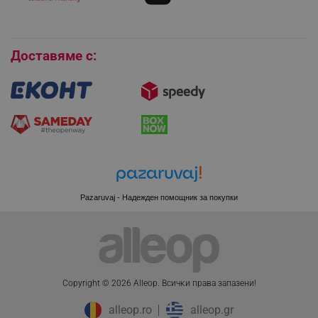
Покупки на изплащане
Бисквитки
Доставяме с:
PHPSESSID
PHP.net
www.alleop.bg
Pazaruvaj - Надежден помощник за покупки
Copyright © 2026 Alleop. Bcичĸи пpaвa зaпaзeни!
alleop.ro
alleop.gr