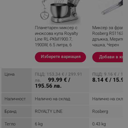
Планетарен миксер с
Миксер за фрапе
иноксова купа Royalty
Rosberg R51163A,
Line RL-PKM1900.7,
дръжка, Мерител
1900W, 6.5 литра, 6
чашка, Черен
скорости + Pulse,
Приставки, Сребрист
Изберете вариация
Добави в кол
Разглеждате този продукт
Цена
ПЦД: 153.34 € / 299.91
ПЦД: 9.16 € / 17.
99.99 € /
8.14 € / 15.92
лв.
195.56 лв.
Наличност
Налично на склад
Налично на склад
Бранд
ROYALTY LINE
Rosberg
Тегло
6 kg
0.43 kg