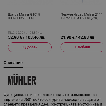
Шатра Muhler G1015
Плажен Чадър Muhler 2111,
300x300x250 См,
170x205 См, UV Защита,
Стоманена Основа, Син
Стоманена Рамка,
Регулируем Наклон, Син
ПЦД: 65.90 € / 128.89 лв.
52.90 € / 103.46 лв.
21.90 € / 42.83 лв.
+ Добави
+ Добави
Описание
Функционален и лек плажен чадър с възможност за
въртене на 360°, който осигурява надеждна защита от
слънцето през целия ден. Конструкцията е устойчива и