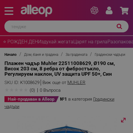
⭐ РОЖДЕН ДЕН
Издухай жегата
Царят на грила
Разопакова
Начало
Дом, баня и градина
За градината
Градински чадъри
Плажен чадър Muhler 22511008629, Ø190 см,
Висок 203 см, 8 ребра от фибростъкло,
Регулируем наклон, UV защита UPF 50+, Син
SKU ID:
K1008629
Виж още от
MUHLER
★
★
★
★
★
(0)
0 Въпроса
Най-продаван в Alleop
№1
в категория
Градински
чадъри