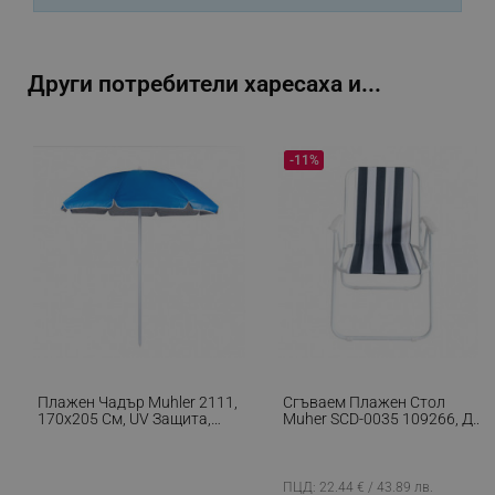
Google Privacy Policy
_sgf_test_mode
.alleop.bg
Други потребители харесаха и...
-11%
_sgf_tracking
.alleop.bg
_sgf_delayed_actions,
.alleop.bg
Плажен Чадър Muhler 2111,
Сгъваем Плажен Стол
170x205 См, UV Защита,
Muher SCD-0035 109266, До
Стоманена Рамка,
100 Кг, Асорти
Регулируем Наклон, Син
_sgf_delayed_campaigns
.alleop.bg
ПЦД: 22.44 € / 43.89 лв.