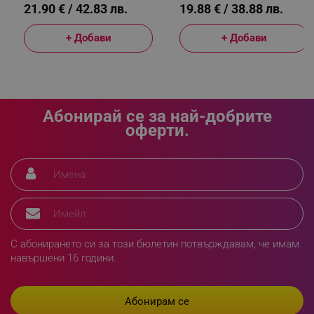
21.90 € / 42.83 лв.
19.88 € / 38.88 лв.
+ Добави
+ Добави
_sgf_npq
.alleop.bg
_sgf_clicked_banners
.alleop.bg
Абонирай се за най-добрите
оферти.
_sgf_rq
.alleop.bg
С абонирането си за този бюлетин потвърждавам, че имам
навършени 16 години.
segmentifyExtension
.alleop.bg