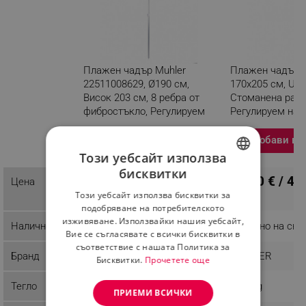
Плажен чадър Muhler
Плажен чадър M
22511008629, Ø190 см,
170x205 см, UV 
Висок 203 см, 8 ребра от
Стоманена рамк
фибростъкло, Регулируем
Регулируем нак
наклон, UV защита UPF 50+,
Син
Добави в количка
Добави в 
Разглеждате този продукт
Този уебсайт използва
бисквитки
BULGARIAN
51.08 € / 99.90 лв.
21.90 € / 42
Цена
Този уебсайт използва бисквитки за
ROMANIAN
подобряване на потребителското
изживяване. Използвайки нашия уебсайт,
Наличност
Последни бройки
Налично на скл
Вие се съгласявате с всички бисквитки в
съответствие с нашата Политика за
Бранд
MUHLER
MUHLER
Бисквитки.
Прочетете още
Тегло
1.6 kg
1.61 kg
ПРИЕМИ ВСИЧКИ