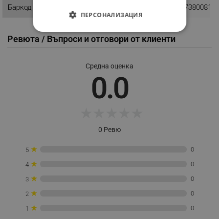
Баркод
3800173800813
ПЕРСОНАЛИЗАЦИЯ
СТРОГО НЕОБХОДИМО
Ревюта / Въпроси и отговори от клиенти
ЕФЕКТИВНОСТ
Средна оценка
ТАРГЕТИРАНЕ
0.0
ФУНКЦИОНАЛНОСТ
★
★
★
★
★
НЕКЛАСИФИЦИРАНИ
0 Ревю
★
0
5
Строго необходимо
Ефективност
★
0
4
Таргетиране
Функционалност
★
0
3
Некласифицирани
★
0
2
Строго необходимите бисквитки позволяват
★
0
1
основната функционалност на уебсайта, като
потребителско влизане и управление на