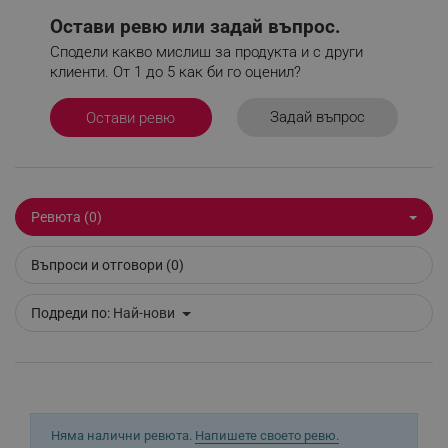
акаунта. Уебсайтът не може да се използва
Остави ревю или задай въпрос.
правилно без строго необходими бисквитки.
Сподели какво мислиш за продукта и с други
Provider /
Име
клиенти. От 1 до 5 как би го оценил?
Домейн
click_code_ps
.alleop.bg
Задай въпрос
Остави ревю
_nzm_nosubscribe_92166-7699
.alleop.bg
_nzm_idnl_92166-7699
.alleop.bg
_nzm_noid_92166-7699
.alleop.bg
Ревюта (0)
_nzm_id_92166-7699
.alleop.bg
_sgf_user_id
.alleop.bg
Въпроси и отговори (0)
Подреди по:
Най-нови
_sgf_session_id
.alleop.bg
_sgf_push_permission_asked
.alleop.bg
Няма налични ревюта.
Напишете своето ревю.