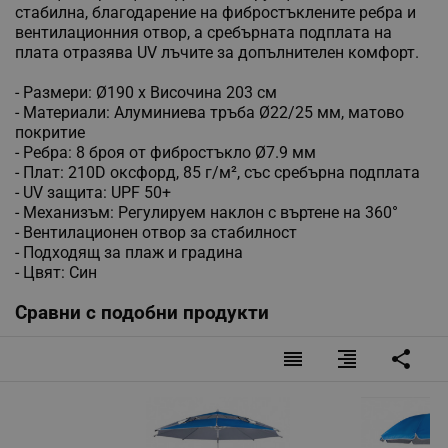
стабилна, благодарение на фибростъклените ребра и
вентилационния отвор, а сребърната подплата на
плата отразява UV лъчите за допълнителен комфорт.
- Размери: Ø190 x Височина 203 см
- Материали: Алуминиева тръба Ø22/25 мм, матово
покритие
- Ребра: 8 броя от фибростъкло Ø7.9 мм
- Плат: 210D оксфорд, 85 г/м², със сребърна подплата
- UV защита: UPF 50+
- Механизъм: Регулируем наклон с въртене на 360°
- Вентилационен отвор за стабилност
- Подходящ за плаж и градина
- Цвят: Син
Сравни с подобни продукти
reorder
format_align_right
share