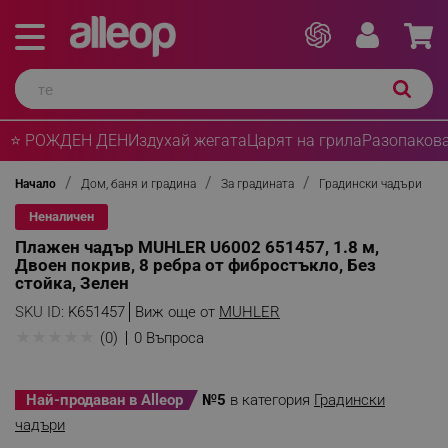
⭐ РОЖДЕН ДЕН
Издухай жегата
Царят на грила
Разопакова
Начало
Дом, баня и градина
За градината
Градински чадъри
Неналичен
Плажен чадър MUHLER U6002 651457, 1.8 м,
Двоен покрив, 8 ребра от фибростъкло, Без
стойка, Зелен
SKU ID:
K651457
Виж още от
MUHLER
★
★
★
★
★
(0)
0 Въпроса
Най-продаван в Alleop
№5
в категория
Градински
чадъри