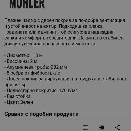
Плажен чадър с двоен покрив за по-добра вентилация
и устойчивост на вятър. Подходящ за плажа,
градината или къмпинг, той осигурява надеждна
сянка и комфорт в горещите дни. Лекият, но стабилен
дизайн улеснява пренасянето и монтажа.
- Диаметър: 1.8 м
- Височина: 2 м
- Алуминиева тръба: Ø32 мм
- 8 ребра от фибростъкло
- Двоен покрив за циркулация на въздуха и стабилност
при вятър
- Полиестерно покритие: 170 г/м²
- Без стойка
- Цвят: Зелен
Сравни с подобни продукти
reorder
format_align_right
share