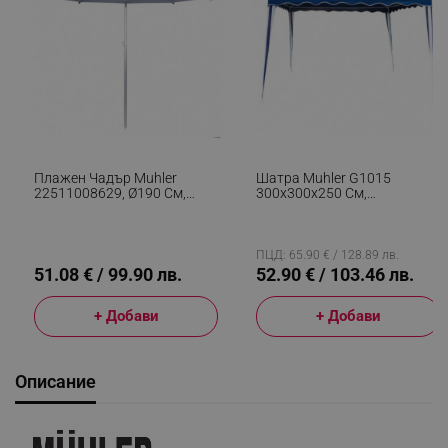
Плажен Чадър Muhler
Шатра Muhler G1015
22511008629, Ø190 См,
300x300x250 См,
Висок 203 См, 8 Ребра От
Стоманена Основа, Син
Фибростъкло, Регулируем
Наклон, UV Защита UPF
50+, Син
ПЦД: 65.90 € / 128.89 лв.
51.08 € / 99.90 лв.
52.90 € / 103.46 лв.
+ Добави
+ Добави
Описание