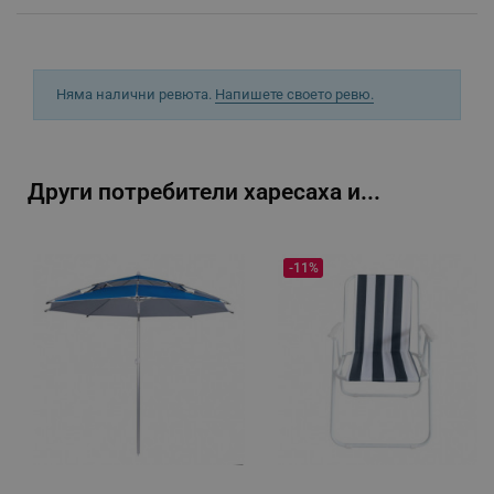
_sgf_push_permission_asked
.alleop.bg
Google Privacy Policy
Няма налични ревюта.
Напишете своето ревю.
_sgf_test_mode
.alleop.bg
Други потребители харесаха и...
_sgf_tracking
.alleop.bg
-11%
_sgf_delayed_actions,
.alleop.bg