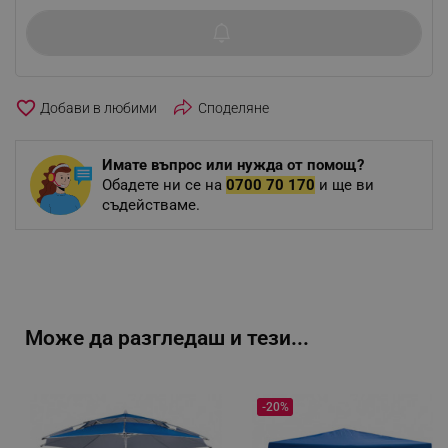
favorite_border
Споделяне
Имате въпрос или нужда от помощ?
Обадете ни се на
0700 70 170
и ще ви
съдействаме.
Може да разгледаш и тези...
-20%