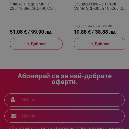
_sgf_delayed_campaigns
.alleop.bg
Плажен Чадър Muhler
Сгъваем Плажен Стол
22511008629, Ø190 См,
Muher SCD-0035 109266, До
Висок 203 См, 8 Ребра От
100 Кг, Асорти
Фибростъкло, Регулируем
Наклон, UV Защита UPF
50+, Син
ПЦД: 22.44 € / 43.89 лв.
51.08 € / 99.90 лв.
19.88 € / 38.88 лв.
_sgf_npq
.alleop.bg
+ Добави
+ Добави
_sgf_clicked_banners
.alleop.bg
Абонирай се за най-добрите
оферти.
_sgf_rq
.alleop.bg
С абонирането си за този бюлетин потвърждавам, че имам