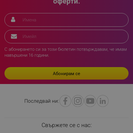
оферти.
segmentifyExtension
.alleop.bg
С абонирането си за този бюлетин потвърждавам, че имам
sgfUserUpdateData
.alleop.bg
навършени 16 години.
rlv_h_fbp
.alleop.bg
Последвай ни:
rlv_
.alleop.bg
rlv_mode
.alleop.bg
rlv_p
.alleop.bg
Свържете се с нас:
rlv_g
.alleop.bg