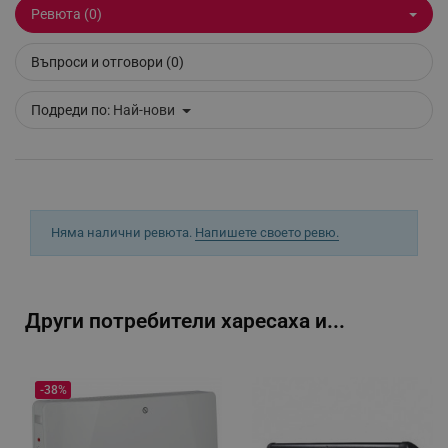
Ревюта (0)
_sgf_session_id
.alleop.bg
Въпроси и отговори (0)
_sgf_push_permission_asked
.alleop.bg
Подреди по:
Най-нови
Google Privacy Policy
_sgf_test_mode
.alleop.bg
Няма налични ревюта.
Напишете своето ревю.
_sgf_tracking
.alleop.bg
Други потребители харесаха и...
-38%
_sgf_delayed_actions,
.alleop.bg