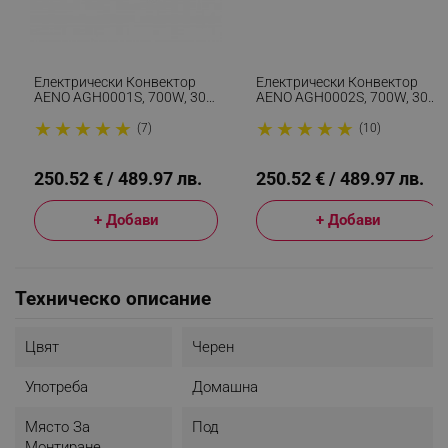
Електрически Конвектор
Електрически Конвектор
AENO AGH0001S, 700W, 30
AENO AGH0002S, 700W, 30
М2, Мобилно Приложение,
М2, Мобилно Приложение,
★
★
★
★
★
★
★
★
★
★
Ултратънък, Wi-Fi, Бял
Ултратънък, Wi-Fi, Черен
(7)
(10)
250.52 € / 489.97 лв.
250.52 € / 489.97 лв.
+ Добави
+ Добави
Техническо описание
Цвят
Черен
Употреба
Домашна
Място За
Под
Монтиране