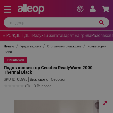
⭐ РОЖДЕН ДЕН
Издухай жегата
Царят на грила
Разопакова
Начало
Уреди за дома
Отопление и охлаждане
Конвекторни
печки
Неналичен
Подов конвектор Cecotec ReadyWarm 2000
Thermal Black
SKU ID:
05895
Виж още от
Cecotec
★
★
★
★
★
(0)
0 Въпроса