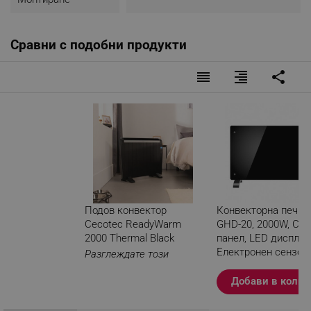
Сравни с подобни продукти
reorder
format_align_right
share
Подов конвектор
Конвекторна печка 
Cecotec ReadyWarm
GHD-20, 2000W, Ст
2000 Thermal Black
панел, LED дисплей
Електронен сензор
Разглеждате този
термостат Тайнмер
продукт
Черен
Добави в колич