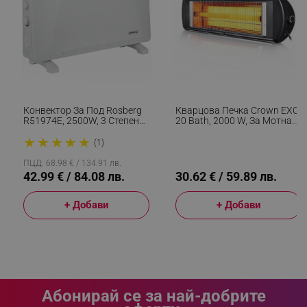
_sgf_delayed_campaigns
.alleop.bg
Конвектор За Под Rosberg
Кварцова Печка Crown EXO-
R51974E, 2500W, 3 Степени,
20 Bath, 2000 W, За Мотнаж
Термостат, Авто.
На Стена, Водоустойчива,
_sgf_npq
.alleop.bg
★
★
★
★
★
Изключване, Бял
Черен
(1)
ПЦД: 68.98 € / 134.91 лв.
42.99 € / 84.08 лв.
30.62 € / 59.89 лв.
_sgf_clicked_banners
.alleop.bg
+ Добави
+ Добави
_sgf_rq
.alleop.bg
Абонирай се за най-добрите