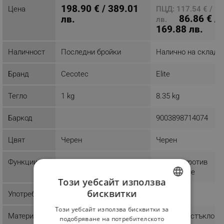
198.90 € / 389.01
Цена
ПЦД: 117.54 € / 2
86.86 € /
лв.
лв.
169.88 лв.
Наличност
Последни бройки
Налично на склад
Бранд
Cecotec
Elite
Тегло
1 kg
8.35 kg
Баркод
9003898714074
Цвят
Черен
Черен
Функции
Защита против
прегряване
Този уебсайт използва
бисквитки
Употреба
Домашна
Домашна
BULGARIAN
Този уебсайт използва бисквитки за
ROMANIAN
Материал
Закалено стъкло
подобряване на потребителското