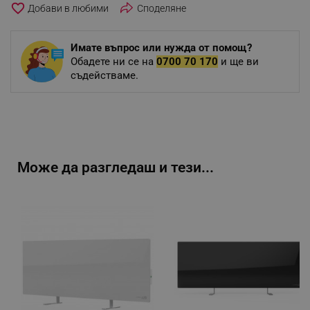
favorite_border
Споделяне
Имате въпрос или нужда от помощ?
Обадете ни се на
0700 70 170
и ще ви
съдействаме.
Може да разгледаш и тези...