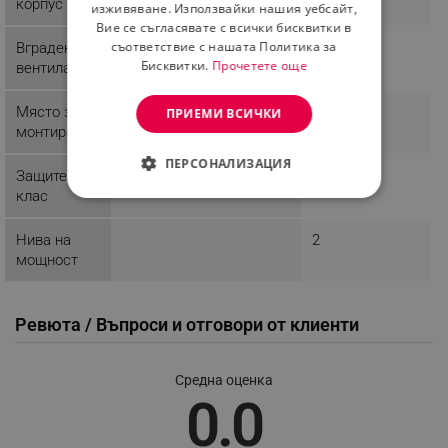
корпус
изживяване. Използвайки нашия уебсайт,
Вие се съгласявате с всички бисквитки в
съответствие с нашата Политика за
Вграден
Бисквитки.
Прочетете още
вентилатор
Място за
Под
Стена
ПРИЕМИ ВСИЧКИ
монтиране
ПЕРСОНАЛИЗАЦИЯ
Защитен
IP 24
клас
СТРОГО НЕОБХОДИМО
Нива на
2
ЕФЕКТИВНОСТ
мощност
ТАРГЕТИРАНЕ
ФУНКЦИОНАЛНОСТ
Ревюта / Въпроси и отговори от клиенти
НЕКЛАСИФИЦИРАНИ
Средна оценка
0.0