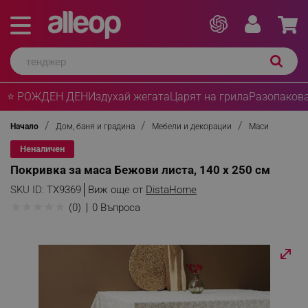
⭐ РОЖДЕН ДЕН
Издухай жегата
Царят на грила
Разопакова
Начало
Дом, баня и градина
Мебели и декорации
Маси
Неналичен
Покривка за маса Бежови листа, 140 х 250 см
SKU ID:
TX9369
Виж още от
DistaHome
★
★
★
★
★
(0)
0 Въпроса