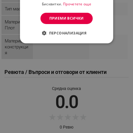
Бисквитки.
Прочетете още
Тип маса
ПРИЕМИ ВСИЧКИ
Материал
Плот
ПЕРСОНАЛИЗАЦИЯ
Материал
СТРОГО НЕОБХОДИМО
конструкци
я
ЕФЕКТИВНОСТ
ТАРГЕТИРАНЕ
Ревюта / Въпроси и отговори от клиенти
ФУНКЦИОНАЛНОСТ
Средна оценка
НЕКЛАСИФИЦИРАНИ
0.0
★
★
★
★
★
Строго необходимо
Ефективност
0 Ревю
Таргетиране
Функционалност