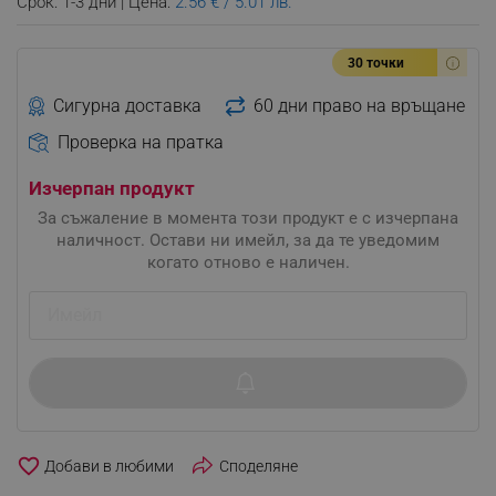
Срок: 1-3 дни | Цена:
2.56 € / 5.01 лв.
30 точки
Сигурна доставка
60 дни право на връщане
Проверка на пратка
Изчерпан продукт
За съжаление в момента този продукт е с изчерпана
наличност. Остави ни имейл, за да те уведомим
когато отново е наличен.
favorite_border
Споделяне