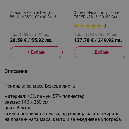
Конзола Kalune Design
Холна Маса Furny Home
854KLN2804, 60х60 См, 3
756FRN2815, 90x52 См,
Нива, Меламиново
Разгъваща Се, Бял
★
★
★
★
★
Покритие, Кафяв
(1)
ПЦД: 41.88 € / 81.91 лв.
ПЦД: 185.04 € / 361.91 лв.
28.59 € / 55.92 лв.
127.78 € / 249.92 лв.
+ Добави
+ Добави
Описание
Покривка за маса Бежови листа
материал: 43% памук, 57% полиестер;
размер 140 х 250 см;
цвят: бежов;
стилна покривка за маса, подходяща за аранжиране
на празничната маса, както и за ежедневна употреба.