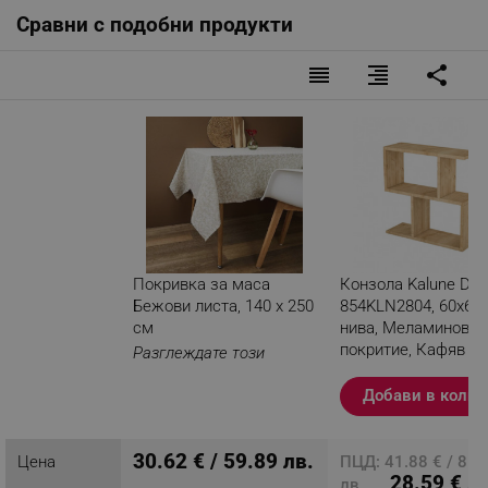
Сравни с подобни продукти
reorder
format_align_right
share
Покривка за маса
Конзола Kalune Des
Бежови листа, 140 х 250
854KLN2804, 60х60 
см
нива, Меламиново
покритие, Кафяв
Разглеждате този
продукт
Добави в колич
30.62 € / 59.89 лв.
Цена
ПЦД: 41.88 € / 81.
28.59 € /
лв.