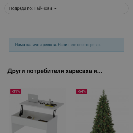
Подреди по:
Най-нови
_sgf_push_permission_asked
.alleop.bg
Google Privacy Policy
Няма налични ревюта.
Напишете своето ревю.
_sgf_test_mode
.alleop.bg
Други потребители харесаха и...
_sgf_tracking
.alleop.bg
-31%
-54%
_sgf_delayed_actions,
.alleop.bg