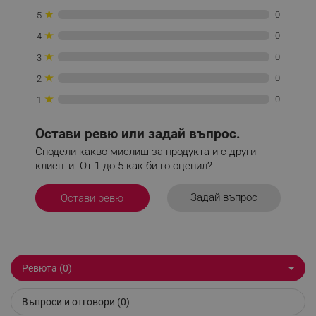
Некласифицирани
★
0
5
Строго необходимите бисквитки позволяват
★
0
4
основната функционалност на уебсайта, като
★
потребителско влизане и управление на
0
3
акаунта. Уебсайтът не може да се използва
★
0
правилно без строго необходими бисквитки.
2
★
0
Provider /
1
Име
Домейн
Остави ревю или задай въпрос.
click_code_ps
.alleop.bg
Сподели какво мислиш за продукта и с други
_nzm_nosubscribe_92166-7699
.alleop.bg
клиенти. От 1 до 5 как би го оценил?
_nzm_idnl_92166-7699
.alleop.bg
_nzm_noid_92166-7699
.alleop.bg
Задай въпрос
Остави ревю
_nzm_id_92166-7699
.alleop.bg
_sgf_user_id
.alleop.bg
Ревюта (0)
Въпроси и отговори (0)
_sgf_session_id
.alleop.bg