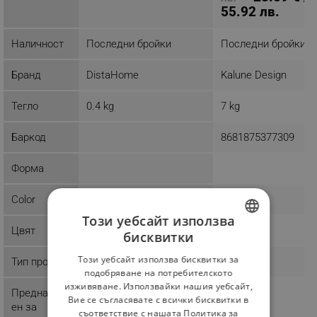
55.92 лв.
Наличност
Последни бройки
Последни бройки
Бранд
DistaHome
Kalune Design
Тегло
0.4 kg
7 kg
Баркод
8681875377309
Форма
Color
Този уебсайт използва
Цвят
бисквитки
BULGARIAN
Този уебсайт използва бисквитки за
Тип продукт
ROMANIAN
подобряване на потребителското
изживяване. Използвайки нашия уебсайт,
Предназнач
Вие се съгласявате с всички бисквитки в
ен за
съответствие с нашата Политика за