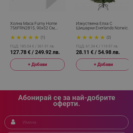
_sgf_delayed_campaigns
.alleop.bg
Холна Маса Furny Home
Изкуствена Елха С
756FRN2815, 90x52 См,
Шишарки Everlands Norwich
Разгъваща Се, Бял
Pine, 150 См, 446 Клони,
★
★
★
★
★
★
★
★
★
★
Метална Стойка, Зелен
(1)
(2)
_sgf_npq
.alleop.bg
ПЦД: 185.04 € / 361.91 лв.
ПЦД: 61.34 € / 119.97 лв.
127.78 € / 249.92 лв.
28.11 € / 54.98 лв.
+ Добави
+ Добави
_sgf_clicked_banners
.alleop.bg
Абонирай се за най-добрите
_sgf_rq
.alleop.bg
оферти.