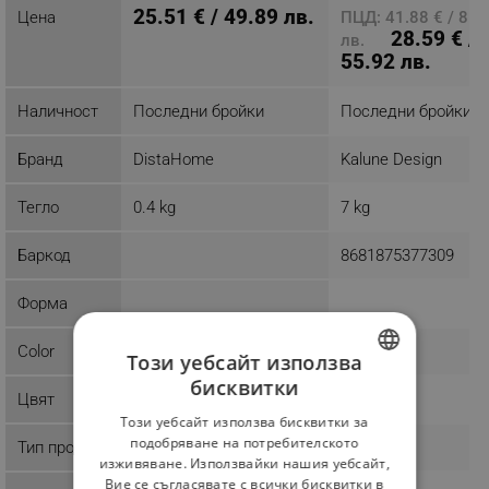
25.51 € / 49.89 лв.
Цена
ПЦД: 41.88 € / 81.
28.59 € /
лв.
55.92 лв.
Наличност
Последни бройки
Последни бройки
Бранд
DistaHome
Kalune Design
Тегло
0.4 kg
7 kg
Баркод
8681875377309
Форма
Color
Този уебсайт използва
бисквитки
BULGARIAN
Цвят
Този уебсайт използва бисквитки за
ROMANIAN
подобряване на потребителското
Тип продукт
изживяване. Използвайки нашия уебсайт,
Вие се съгласявате с всички бисквитки в