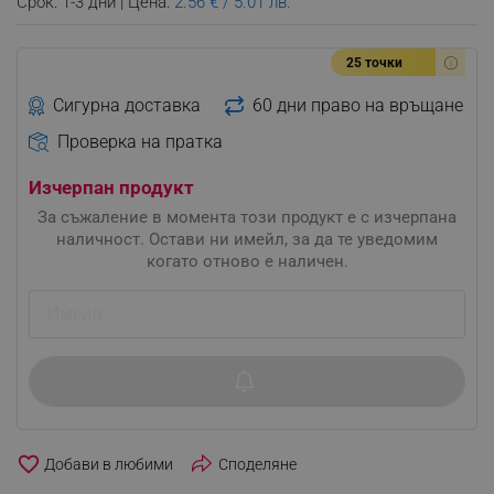
Срок: 1-3 дни | Цена:
2.56 € / 5.01 лв.
25 точки
Сигурна доставка
60 дни право на връщане
Проверка на пратка
Изчерпан продукт
За съжаление в момента този продукт е с изчерпана
наличност. Остави ни имейл, за да те уведомим
когато отново е наличен.
favorite_border
Споделяне