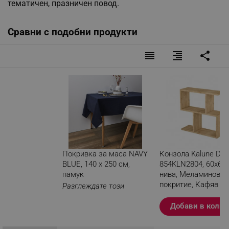
тематичен, празничен повод.
Сравни с подобни продукти
reorder
format_align_right
share
Покривка за маса NAVY
Конзола Kalune Des
BLUE, 140 х 250 см,
854KLN2804, 60х60 
памук
нива, Меламиново
покритие, Кафяв
Разглеждате този
продукт
Добави в колич