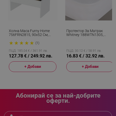
_sgf_delayed_campaigns
.alleop.bg
Холна Маса Furny Home
Протектор За Матрак
756FRN2815, 90x52 См,
Whitney 188WTN1305,
Разгъваща Се, Бял
100x200 См, Памук/
_sgf_npq
.alleop.bg
★
★
★
★
★
Полиестер, Бял
(1)
ПЦД: 185.04 € / 361.91 лв.
ПЦД: 30.12 € / 58.91 лв.
127.78 € / 249.92 лв.
16.83 € / 32.92 лв.
+ Добави
+ Добави
_sgf_clicked_banners
.alleop.bg
_sgf_rq
.alleop.bg
Абонирай се за най-добрите
оферти.