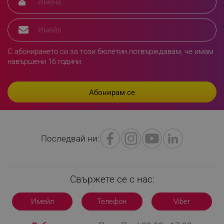
segmentifyExtension
.alleop.bg
С абонирането си за този бюлетин потвърждавам, че имам
навършени 16 години.
sgfUserUpdateData
.alleop.bg
Последвай ни:
rlv_h_fbp
.alleop.bg
rlv_
.alleop.bg
rlv_mode
.alleop.bg
Свържете се с нас:
rlv_p
.alleop.bg
rlv_g
.alleop.bg
Имейл
Телефон
Viber
rlv_s
.alleop.bg