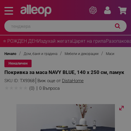
⭐ РОЖДЕН ДЕН
Издухай жегата
Царят на грила
Разопакова
Начало
Дом, баня и градина
Мебели и декорации
Маси
Неналичен
Покривка за маса NAVY BLUE, 140 х 250 см, памук
SKU ID:
TX9368
Виж още от
DistaHome
★
★
★
★
★
(0)
0 Въпроса