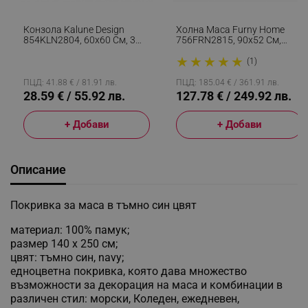
Конзола Kalune Design
Холна Маса Furny Home
854KLN2804, 60х60 См, 3
756FRN2815, 90x52 См,
Нива, Меламиново
Разгъваща Се, Бял
★
★
★
★
★
Покритие, Кафяв
(1)
ПЦД: 41.88 € / 81.91 лв.
ПЦД: 185.04 € / 361.91 лв.
28.59 € / 55.92 лв.
127.78 € / 249.92 лв.
+ Добави
+ Добави
Описание
Покривка за маса в тъмно син цвят
материал: 100% памук;
размер 140 х 250 см;
цвят: тъмно син, navy;
едноцветна покривка, която дава множество
възможности за декорация на маса и комбинации в
различен стил: морски, Коледен, ежедневен,