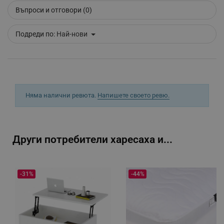
_sgf_session_id
.alleop.bg
Въпроси и отговори (0)
Подреди по:
Най-нови
_sgf_push_permission_asked
.alleop.bg
Google Privacy Policy
_sgf_test_mode
.alleop.bg
Няма налични ревюта.
Напишете своето ревю.
_sgf_tracking
.alleop.bg
Други потребители харесаха и...
-31%
-44%
_sgf_delayed_actions,
.alleop.bg