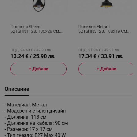
Полилей Sheen
Полилей Elefant
521SHN1128, 136х28 См,
521SHN3128, 108х19 См,
Метално Тяло, IP20, E27,
Метално Тяло, Черен
Черен
ПЦД: 24.49 € / 47.90 лв.
ПЦД: 21.94 € / 42.91 лв.
13.24 € / 25.90 лв.
17.34 € / 33.91 лв.
+ Добави
+ Добави
Описание
- Материал: Метал
- Модерен и стилен дизайн
- Дължина: 118 см
- Дължина на кабела: 90 см
- Размери: 17 х 17 см
- Тип гнездо: Е27 Max 40 W