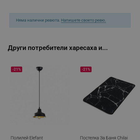
Няма налични ревюта.
Напишете своето ревю.
_sgf_delayed_actions,
.alleop.bg
Други потребители харесаха и...
-21%
-21%
_sgf_delayed_campaigns
.alleop.bg
_sgf_npq
.alleop.bg
_sgf_clicked_banners
.alleop.bg
Полилей Elefant
Постелка За Баня Chilai