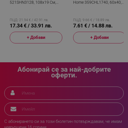
521SHN3128, 108х19 См,
Home 359CHL1740, 60x40,
Метално Тяло, Черен
Памук, Полиуретан,
Неплъзгаща Се, Черен
_sgf_rq
.alleop.bg
ПЦД: 21.94 € / 42.91 лв.
ПЦД: 9.66 € / 18.89 лв.
17.34 € / 33.91 лв.
7.61 € / 14.88 лв.
+ Добави
+ Добави
segmentifyExtension
.alleop.bg
Абонирай се за най-добрите
оферти.
sgfUserUpdateData
.alleop.bg
С абонирането си за този бюлетин потвърждавам, че имам
rlv_h_fbp
.alleop.bg
навършени 16 години.