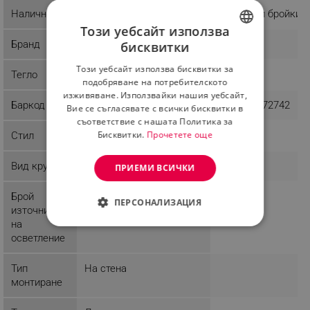
Наличност
Последни бройки
Последни бройки
Този уебсайт използва
Бранд
Sheen
Elefant
бисквитки
BULGARIAN
Този уебсайт използва бисквитки за
Тегло
0.56 kg
3.98 kg
ROMANIAN
подобряване на потребителското
изживяване. Използвайки нашия уебсайт,
Баркод
8681875546453
8681875572742
Вие се съгласявате с всички бисквитки в
съответствие с нашата Политика за
Бисквитки.
Прочетете още
Стил
Индустриален
Вид крушка
С нажежаема жичка
ПРИЕМИ ВСИЧКИ
Брой
1
ПЕРСОНАЛИЗАЦИЯ
източници
на
СТРОГО НЕОБХОДИМО
осветление
ЕФЕКТИВНОСТ
Тип
На стена
монтиране
ТАРГЕТИРАНЕ