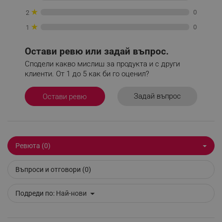
_nzm_noid_92166-7699
.alleop.bg
★
0
2
_nzm_id_92166-7699
.alleop.bg
★
0
1
_sgf_user_id
.alleop.bg
Остави ревю или задай въпрос.
Сподели какво мислиш за продукта и с други
клиенти. От 1 до 5 как би го оценил?
_sgf_session_id
.alleop.bg
Задай въпрос
Остави ревю
_sgf_push_permission_asked
.alleop.bg
Google Privacy Policy
Ревюта (0)
_sgf_test_mode
.alleop.bg
Въпроси и отговори (0)
Подреди по:
Най-нови
_sgf_tracking
.alleop.bg