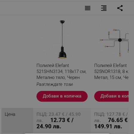
reorder
format_align_right
share
Полилей Elefant
Полилей Elefant
521SHN3134, 118х17 см,
525NOR1318, 8 кру
Метално тяло, Черен
Метал, 15 см, Чере
Разглеждате този
продукт
Добави в количка
Добави в коли
Цена
ПЦД: 23.47 € / 45.90
ПЦД: 127.78 € / 2
12.73 € /
76.65 € /
лв.
лв.
24.90 лв.
149.91 лв.