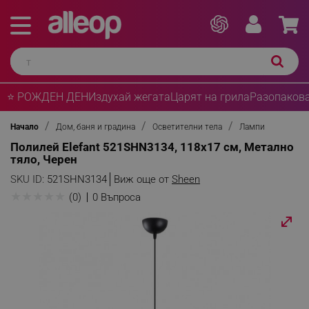
⭐ РОЖДЕН ДЕН
Издухай жегата
Царят на грила
Разопакова
Начало
Дом, баня и градина
Осветителни тела
Лампи
Полилей Elefant 521SHN3134, 118х17 см, Метално
тяло, Черен
SKU ID:
521SHN3134
Виж още от
Sheen
★
★
★
★
★
(0)
0 Въпроса