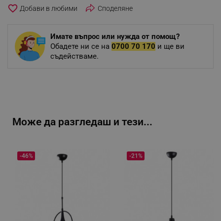
favorite_border
Споделяне
Имате въпрос или нужда от помощ?
Обадете ни се на
0700 70 170
и ще ви
съдействаме.
Може да разгледаш и тези...
-46%
-21%