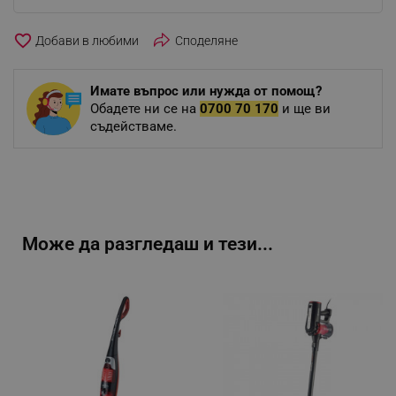
favorite_border
Споделяне
Имате въпрос или нужда от помощ?
Обадете ни се на
0700 70 170
и ще ви
съдействаме.
Може да разгледаш и тези...