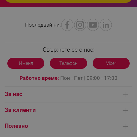
Последвай ни:
LaVisitorId_YWxsZW9wLmxhZGVzay5jb20v
.alleop.bg
LaSID
Quality Unit LLC
www.alleop.bg
Свържете се с нас:
Имейл
Телефон
Viber
Работно време:
Пон - Пет | 09:00 - 17:00
PHPSESSID
PHP.net
editor.alleop.bg
За нас
Кои сме ние
За клиенти
Контакти
Доставка на поръчки
Сервизни центрове
Полезно
Начини на плащане
Общи условия на сайта
FAQ | Чести въпроси