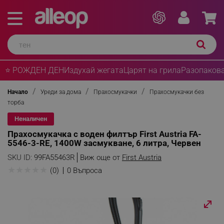
⭐ РОЖДЕН ДЕН
Издухай жегата
Царят на грила
Разопакова
Начало
Уреди за дома
Прахосмукачки
Прахосмукачки без
торба
Неналичен
Прахосмукачка с воден филтър First Austria FA-
5546-3-RE, 1400W засмукване, 6 литра, Червен
SKU ID:
99FA55463R
Виж още от
First Austria
★
★
★
★
★
(0)
0 Въпроса