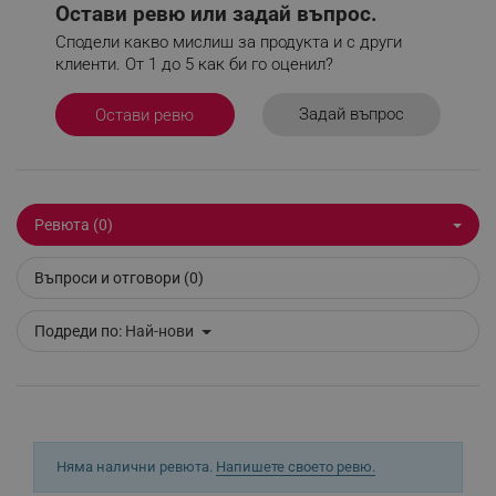
Остави ревю или задай въпрос.
Сподели какво мислиш за продукта и с други
клиенти. От 1 до 5 как би го оценил?
_sgf_npq
.alleop.bg
Задай въпрос
Остави ревю
_sgf_clicked_banners
.alleop.bg
Ревюта (0)
_sgf_rq
.alleop.bg
Въпроси и отговори (0)
Подреди по:
Най-нови
segmentifyExtension
.alleop.bg
Няма налични ревюта.
Напишете своето ревю.