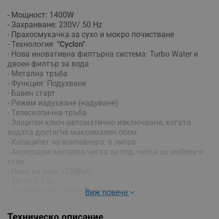
- Мощност: 1400W
- Захранване: 230V/ 50 Hz
- Прахосмукачка за сухо и мокро почистване
- Технология
"Cyclon"
- Нова иновативна филтърна система: Turbo Water и
двоен филтър за вода
- Метална тръба
- Функция: Подухване
- Бавен старт
- Режим издухване (надуване)
- Телескопична тръба
- Защитен ключ-автоматично изключване, когато
водата достигне максимален обем
- Капацитет на контейнера: 6 литра
- Аксесоари: метална четка за под, четка за мебели и
ъгли
- Ниво на шум ≤78dB(A)
- Тегло 7.7 кг
- Дължина на кабел: 5 метра
Виж повече
- Размери: 53 х 36 х 36 см
Техническо описание