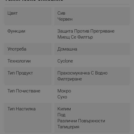
Цвят
Сив
Червен
Функции
Защита Против Прегряване
Миещ Се Филтър
Употреба
Домашна
Технологии
Cyclone
Тип Продукт
Прахосмукачка С Водно
Филтриране
Тип Почистване
Мокро
Сухо
Тип Настилка
Килим
Под
Различни Повърхности
Тапицерия