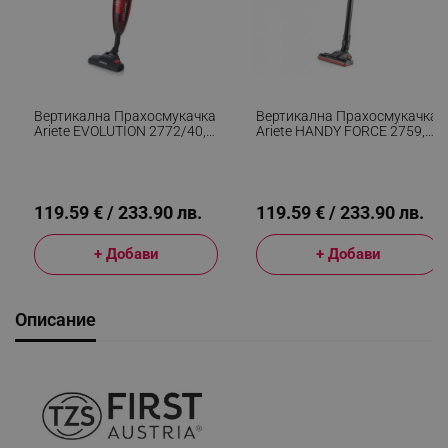
Вертикална Прахосмукачка
Вертикална Прахосмукачка
Ariete EVOLUTION 2772/40,
Ariete HANDY FORCE 2759,
600W, 0.8 Л, Регулируема
600W, 0.5 Л, Моторизирана
Мощност,
Четка, LED, HEPA, Черен/
Енергоспестяваща
Червен
Технология, Черен/червен
119.59 € / 233.90 лв.
119.59 € / 233.90 лв.
+ Добави
+ Добави
Описание