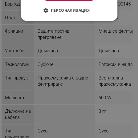
Баркод
9003898000153
3800235300145
ПЕРСОНАЛИЗАЦИЯ
Цвят
Сив
Оранжев
СТРОГО НЕОБХОДИМО
Функции
Защита против
Миещ се филтър
ЕФЕКТИВНОСТ
прегряване
ТАРГЕТИРАНЕ
Употреба
Домашна
Домашна
ФУНКЦИОНАЛНОСТ
Технологии
Cyclone
Ергономична дръ
НЕКЛАСИФИЦИРАНИ
Тип продукт
Прахосмукачка с водно
Вертикална
филтриране
прахосмукачка
Мощност
600 W
Строго необходимо
Ефективност
Таргетиране
Функционалност
Дължина на
3 m
кабела
Некласифицирани
Строго необходимите бисквитки позволяват
Тип
Сухо
Сухо
основната функционалност на уебсайта, като
почистване