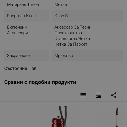
Материал Тръба
Метал
Енергиен Клас
Клас B
Включени
Аксесоар За Тесни
Аксесоари
Пространства
Стандартна Четка
Четка За Паркет
Захранване
Мрежово
Състояние
Нов
Сравни с подобни продукти
reorder
format_align_right
share