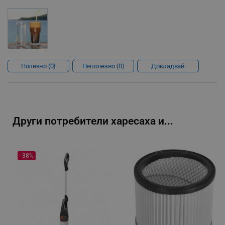
segmentifyExtension
.alleop.bg
sgfUserUpdateData
.alleop.bg
Полезно
0
Неполезно
0
Докладвай
Други потребители харесаха и...
rlv_h_fbp
.alleop.bg
rlv_
.alleop.bg
-38%
rlv_mode
.alleop.bg
rlv_p
.alleop.bg
rlv_g
.alleop.bg
rlv_s
.alleop.bg
rlv_iv
.alleop.bg