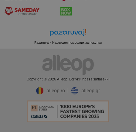
XSRF-TOKEN
promo.alleop.bg
Pazaruvaj - Надежден помощник за покупки
PHPSESSID
PHP.net
www.alleop.bg
Copyright © 2026 Alleop. Bcичĸи пpaвa зaпaзeни!
alleop.ro
alleop.gr