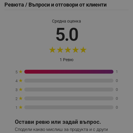
Ревюта / Въпроси и отговори от клиенти
_sgf_push_permission_asked
.alleop.bg
Средна оценка
5.0
Google Privacy Policy
★
★
★
★
★
_sgf_test_mode
.alleop.bg
1 Ревю
★
1
5
_sgf_tracking
.alleop.bg
★
0
4
★
0
3
★
0
2
★
0
1
_sgf_delayed_actions,
.alleop.bg
Остави ревю или задай въпрос.
Сподели какво мислиш за продукта и с други