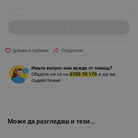
favorite_border
Споделяне
Имате въпрос или нужда от помощ?
Обадете ни се на
0700 70 170
и ще ви
съдействаме.
Може да разгледаш и тези...