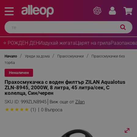
⭐ РОЖДЕН ДЕН
Издухай жегата
Царят на грила
Разопакова
Начало
Уреди за дома
Прахосмукачки
Прахосмукачки без
торба
Неналичен
Прахосмукачка с воден филтър ZILAN Aqualotus
ZLN-8945, 2000W, 8 литра, 45 литра/сек, С
колелца, Син/черен
SKU ID:
999ZLN8945
Виж още от
Zilan
★
★
★
★
★
(1)
0 Въпроса