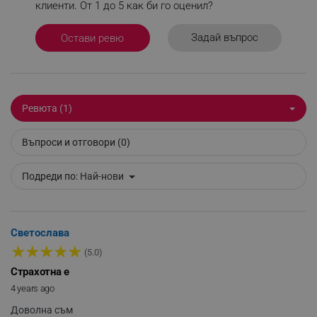
клиенти. От 1 до 5 как би го оценил?
Задай въпрос
Остави ревю
_sgf_delayed_campaigns
.alleop.bg
Ревюта (1)
_sgf_npq
.alleop.bg
Въпроси и отговори (0)
Подреди по:
Най-нови
_sgf_clicked_banners
.alleop.bg
Светослава
_sgf_rq
.alleop.bg
★
★
★
★
★
(5.0)
Страхотна е
4 years ago
Доволна съм