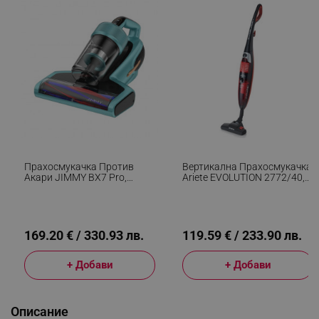
Прахосмукачка Против
Вертикална Прахосмукачка
Акари JIMMY BX7 Pro,
Ariete EVOLUTION 2772/40,
700W, 0.5 Л, 16 KPa,
600W, 0.8 Л, Регулируема
Стерилизация Чрез
Мощност,
Нагряване 60C / Ултразвук
Енергоспестяваща
/ UV, 6 Степенна Филтрация,
Технология, Черен/червен
Син
169.20 € / 330.93 лв.
119.59 € / 233.90 лв.
+ Добави
+ Добави
Описание