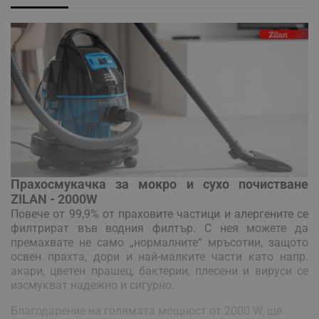
Прахосмукачка за мокро и сухо почистване
ZILAN - 2000W
Повече от 99,9% от праховите частици и алергените се
филтрират във водния филтър. С нея можете да
премахвате не само „нормалните“ мръсотии, защото
освен прахта, дори и най-малките части като напр.
акари, цветен прашец, бактерии, плесени и вируси се
изсмукват надежно и сигурно.
Благодарение на голямата мощност от 2000 W, ще