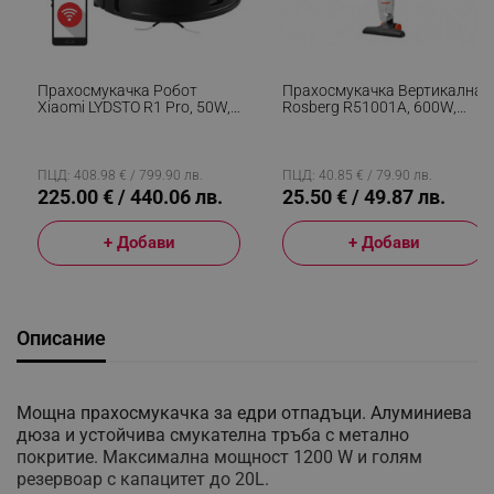
Прахосмукачка Робот
Прахосмукачка Вертикална
Xiaomi LYDSTO R1 Pro, 50W,
Rosberg R51001A, 600W,
Li-Ion 5200 MAh, 3000 Pa,
800 Ml, HEPA Филтър,
Wi-Fi, Мокро/сухо,
Използване Като Ръчна,
Автоматично Събиране На
Черен
Отпадъци, Автономия До
ПЦД: 408.98 € / 799.90 лв.
ПЦД: 40.85 € / 79.90 лв.
200 Мин, Черен
225.00 € / 440.06 лв.
25.50 € / 49.87 лв.
+ Добави
+ Добави
Описание
Мощна прахосмукачка за едри отпадъци. Алуминиева
дюза и устойчива смукателна тръба с метално
покритие. Максимална мощност 1200 W и голям
резервоар с капацитет до 20L.