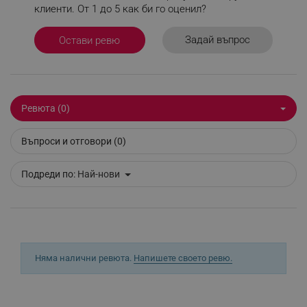
клиенти. От 1 до 5 как би го оценил?
Задай въпрос
Остави ревю
Строго необходимо
Ефективност
Таргетиране
Функционалност
Некласифицирани
Ревюта (0)
Строго необходимите бисквитки позволяват
основната функционалност на уебсайта, като
потребителско влизане и управление на
Въпроси и отговори (0)
акаунта. Уебсайтът не може да се използва
правилно без строго необходими бисквитки.
Подреди по:
Най-нови
Provider /
Име
Домейн
click_code_ps
.alleop.bg
_nzm_nosubscribe_92166-7699
.alleop.bg
_nzm_idnl_92166-7699
.alleop.bg
Няма налични ревюта.
Напишете своето ревю.
_nzm_noid_92166-7699
.alleop.bg
_nzm_id_92166-7699
.alleop.bg