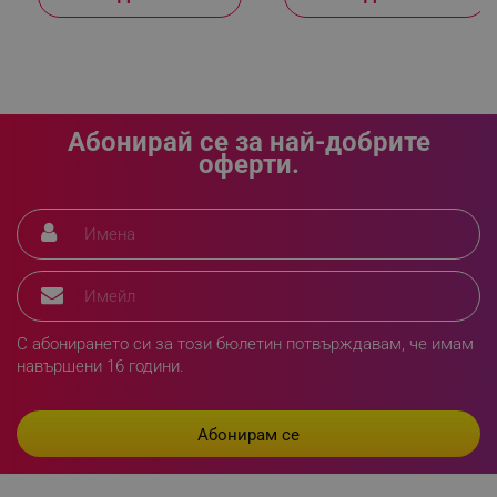
_sgf_delayed_actions,
.alleop.bg
Абонирай се за най-добрите
оферти.
_sgf_delayed_campaigns
.alleop.bg
_sgf_npq
.alleop.bg
С абонирането си за този бюлетин потвърждавам, че имам
навършени 16 години.
_sgf_clicked_banners
.alleop.bg