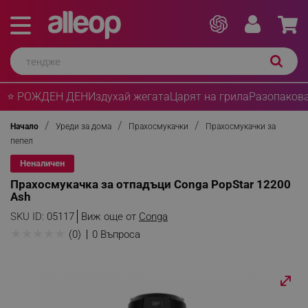
⭐ РОЖДЕН ДЕН
Издухай жегата
Царят на грила
Разопакова
Начало
Уреди за дома
Прахосмукачки
Прахосмукачки за
пепел
Неналичен
Прахосмукачка за отпадъци Conga PopStar 12200
Ash
SKU ID:
05117
Виж още от
Conga
★
★
★
★
★
(0)
0 Въпроса