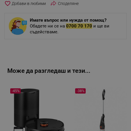
favorite_border
Споделяне
Имате въпрос или нужда от помощ?
Обадете ни се на
0700 70 170
и ще ви
съдействаме.
Може да разгледаш и тези...
-45%
-38%