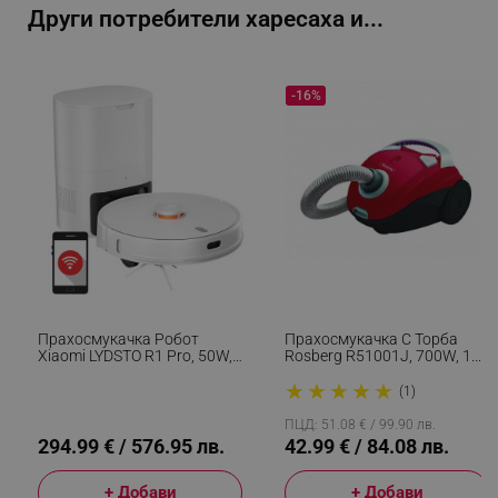
_sgf_user_id
.alleop.bg
Други потребители харесаха и...
-16%
_sgf_session_id
.alleop.bg
_sgf_push_permission_asked
.alleop.bg
Google Privacy Policy
_sgf_test_mode
.alleop.bg
Прахосмукачка Робот
Прахосмукачка С Торба
Xiaomi LYDSTO R1 Pro, 50W,
Rosberg R51001J, 700W, 1.5
Li-Ion 5200 MAh, 3000 Pa,
L, Аксесоари, Червен
★
★
★
★
★
Wi-Fi, Мокро/сухо,
(1)
Автоматично Събиране На
_sgf_tracking
.alleop.bg
Отпадъци, Автономия До
ПЦД: 51.08 € / 99.90 лв.
200 Мин, Бял
294.99 € / 576.95 лв.
42.99 € / 84.08 лв.
+ Добави
+ Добави