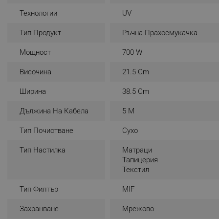
Технологии
UV
_nzm_noid_92166-7699
_nzm_id_92166-7699
Тип Продукт
Ръчна Прахосмукачка
_sgf_user_id
Мощност
700 W
_sgf_session_id
Височина
21.5 Cm
_sgf_push_permission_as
Ширина
38.5 Cm
_sgf_test_mode
Дължина На Кабела
5 M
_sgf_tracking
Тип Почистване
Сухо
_sgf_delayed_actions,
Тип Настилка
Матраци
Тапицерия
_sgf_delayed_campaigns
Текстил
Тип Филтър
MIF
_sgf_npq
Захранване
Мрежово
_sgf_clicked_banners