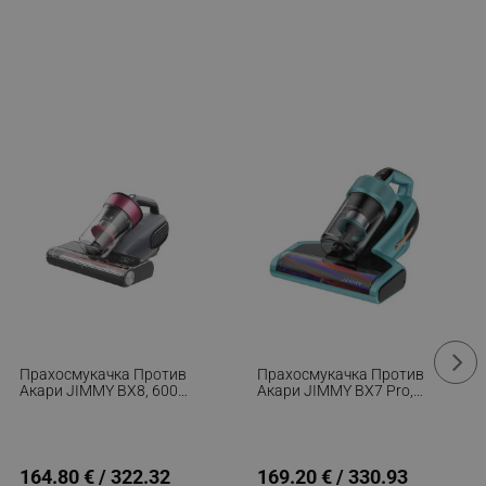
Прахосмукачка Против
Прахосмукачка Против
Акари JIMMY BX8, 600W,
Акари JIMMY BX7 Pro,
0.5 Л, 15 KPa,
700W, 0.5 Л, 16 KPa,
Стерилизация Чрез
Стерилизация Чрез
Нагряване 60C,
Нагряване 60C /
Ултразвук, UV,
Ултразвук / UV, 6
Отрицателни Йони, 6
Степенна Филтрация,
164.80 € / 322.32
169.20 € / 330.93