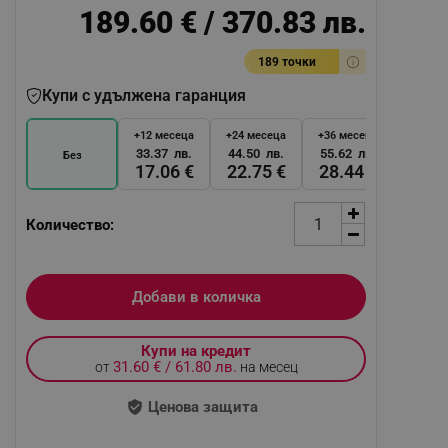
189.60 € / 370.83 лв.
189 точки
Купи с удължена гаранция
+12 месеца
+24 месеца
+36 месеца
33.37 лв.
44.50 лв.
55.62 лв.
Без
17.06 €
22.75 €
28.44 €
Количество:
Добави в количка
Купи на кредит
31.60 € / 61.80 лв.
от
на месец
Ценова защита