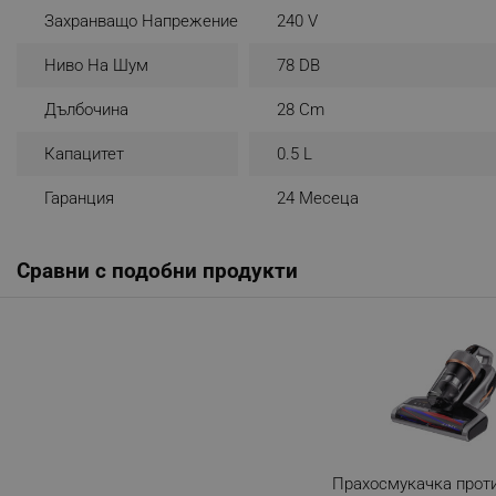
Захранващо Напрежение
240 V
_sgf_rq
Ниво На Шум
78 DB
segmentifyExtension
Дълбочина
28 Cm
sgfUserUpdateData
Капацитет
0.5 L
Гаранция
24 Месеца
rlv_h_fbp
rlv_
rlv_mode
Сравни с подобни продукти
rlv_p
rlv_g
rlv_s
rlv_iv
rlv_e_pt
rlv_e
Прахосмукачка прот
rlv_h_profile