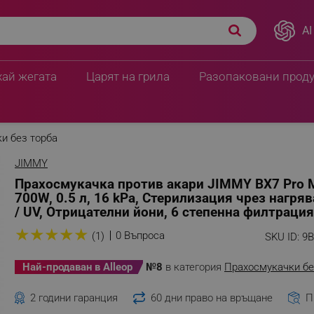
, 700W, 0.5 л, 16 kPa,
AI
119.59 € / 233.90 лв.
телни йони, 6 степенна
189.60 € / 370.8
хай жегата
Царят на грила
Разопаковани прод
и без торба
JIMMY
Прахосмукачка против акари JIMMY BX7 Pro 
700W, 0.5 л, 16 kPa, Стерилизация чрез нагря
/ UV, Отрицателни йони, 6 степенна филтрация
★
★
★
★
★
0 Въпроса
(1)
SKU ID:
9
Най-продаван в Alleop
№8
в категория
Прахосмукачки бе
2 години гаранция
60 дни право на връщане
П