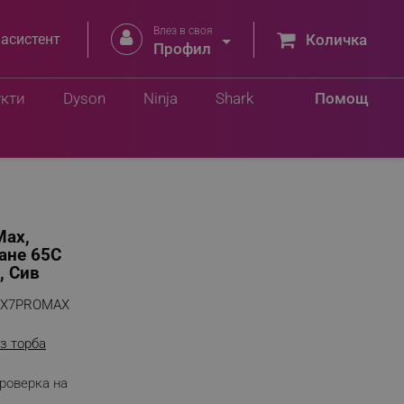
Влез в своя


 асистент
Количка
Профил
Добави в количка
3 лв.
укти
Dyson
Ninja
Shark
Помощ
Max,
ване 65C
, Сив
BX7PROMAX
з торба
роверка на