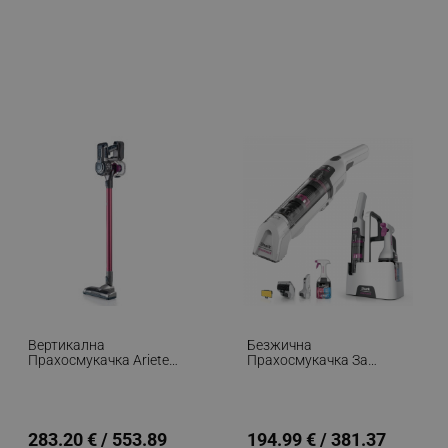
Вертикална
Безжична
Прахосмукачка Ariete
Прахосмукачка За
SCOPA Digital 2723,
Петна Shark StainForce
200W, Цифров Мотор,
HX100EUT, 100W, 15
HEPA Филтрация На
Мин, Килими,
Въздуха, LED Светлини,
Тапицерия, Матраци,
Моторизирана Четка,
Самопочистване, Бял
283.20 € / 553.89
194.99 € / 381.37