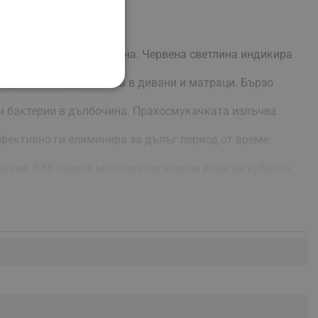
ахови акари в дадена зона. Червена светлина индикира
н прониква в дълбочина в дивани и матраци. Бързо
НАЛНОСТ
и и бактерии в дълбочина. Прахосмукачката излъчва
фективно ги елиминира за дълъг период от време.
чване, BX8 отделя милиони негативни йони на кубичен
ифицирани
изане и управление на