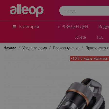
JIMMY
Прахосмукачка против акари JIMMY BX7 Pro Max
Стерилизация чрез нагряване 65C / UV, Отрица
филтрация, Сив
★
★
★
★
★
0 Въпроса
(1)
Категории
⭐ РОЖДЕН ДЕН
Изду
Ariete
TCL
Начало
Уреди за дома
Прахосмукачки
Прахосмукачк
-10% с код в количка