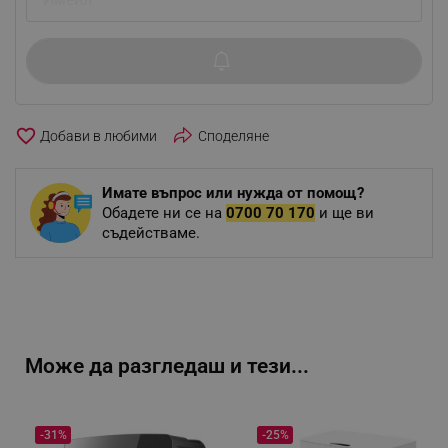
favorite_border
Споделяне
Имате въпрос или нужда от помощ?
Обадете ни се на
0700 70 170
и ще ви
съдействаме.
Може да разгледаш и тези...
-31%
-25%