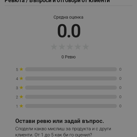
Ревюта / Въпроси и отговори от клиенти
Средна оценка
_sgf_delayed_actions,
.alleop.bg
0.0
★
★
★
★
★
_sgf_delayed_campaigns
.alleop.bg
0 Ревю
★
0
5
★
_sgf_npq
.alleop.bg
0
4
★
0
3
★
0
2
★
0
1
_sgf_clicked_banners
.alleop.bg
Остави ревю или задай въпрос.
Сподели какво мислиш за продукта и с други
_sgf_rq
.alleop.bg
клиенти. От 1 до 5 как би го оценил?