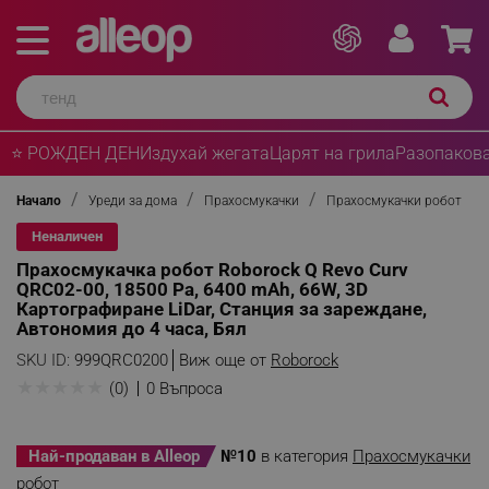
⭐ РОЖДЕН ДЕН
Издухай жегата
Царят на грила
Разопакова
Начало
Уреди за дома
Прахосмукачки
Прахосмукачки робот
Неналичен
Прахосмукачка робот Roborock Q Revo Curv
QRC02-00, 18500 Pa, 6400 mAh, 66W, 3D
Картографиране LiDar, Станция за зареждане,
Автономия до 4 часа, Бял
SKU ID:
999QRC0200
Виж още от
Roborock
★
★
★
★
★
(0)
0 Въпроса
Най-продаван в Alleop
№10
в категория
Прахосмукачки
робот