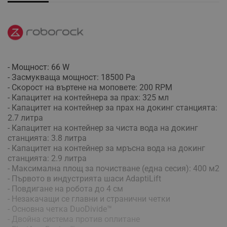
- Мощност: 66 W
- Засмукваща мощност: 18500 Pa
- Скорост на въртене на моповете: 200 RPM
- Капацитет на контейнера за прах: 325 мл
- Капацитет на контейнер за прах на докинг станцията:
2.7 литра
- Капацитет на контейнер за чиста вода на докинг
станцията: 3.8 литра
- Капацитет на контейнер за мръсна вода на докинг
станцията: 2.9 литра
- Максимална площ за почистване (една сесия): 400 м2
- Първото в индустрията шаси AdaptiLift
- Повдигане на робота до 4 см
- Незакачащи се главни и странични четки
- Основна четка DuoDivide™
- Двойна система против оплитане