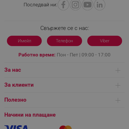
PHPSESSID
PHP.net
Последвай ни:
editor.alleop.bg
Свържете се с нас:
Имейл
Телефон
Viber
Работно време:
Пон - Пет | 09:00 - 17:00
За нас
Кои сме ние
За клиенти
Контакти
Доставка на поръчки
Сервизни центрове
Полезно
Начини на плащане
Общи условия на сайта
FAQ | Чести въпроси
Платформа за ОРС
Начини на плащане
CookieScriptConsent
CookieScript
Как да направя поръчка?
Гаранция и сервиз
.alleop.bg
Как да използвам промокод?