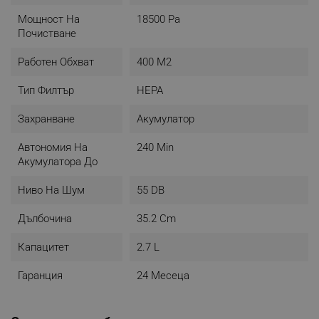
- Размери:
Мощност На
18500 Pa
Робот: 35.2 x 34.7 x 10.3 см
Почистване
Докинг станция: 45 x 45 x 45 см
- Цвят: Черен
Работен Обхват
400 М2
Тип Филтър
HEPA
Захранване
Акумулатор
Автономия На
240 Min
Акумулатора До
Ниво На Шум
55 DB
Дълбочина
35.2 Cm
Капацитет
2.7 L
Гаранция
24 Месеца