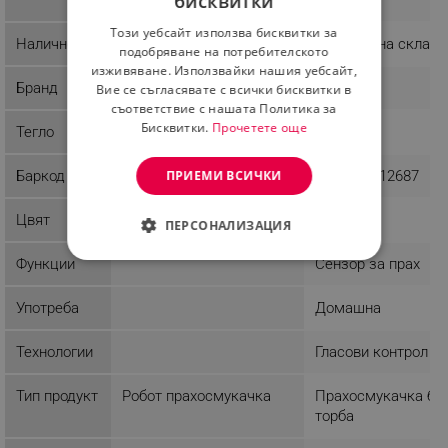
бисквитки
BULGARIAN
Този уебсайт използва бисквитки за
ROMANIAN
Наличност
Последни бройки
Налично на склад
подобряване на потребителското
изживяване. Използвайки нашия уебсайт,
Бранд
Roborock
AENO
Вие се съгласявате с всички бисквитки в
съответствие с нашата Политика за
Бисквитки.
Прочетете още
Тегло
2.7 kg
ПРИЕМИ ВСИЧКИ
Баркод
6970995789942
5291485012687
Цвят
Бял
Бял
ПЕРСОНАЛИЗАЦИЯ
Функции
Сензор за прах
СТРОГО НЕОБХОДИМО
ЕФЕКТИВНОСТ
Употреба
Домашна
ТАРГЕТИРАНЕ
Технологии
Гласови контрол
ФУНКЦИОНАЛНОСТ
Тип продукт
Робот прахосмукачка
Прахосмукачка бе
торба
НЕКЛАСИФИЦИРАНИ