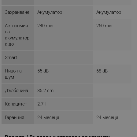
Захранване
Акумулатор
Акумулатор
Автономия
240 min
250 min
_sgf_session_id
.alleop.bg
на
акумулатор
а до
_sgf_push_permission_asked
.alleop.bg
Smart
Google Privacy Policy
Ниво на
55 dB
68 dB
шум
_sgf_test_mode
.alleop.bg
Дълбочина
35.2 cm
Капацитет
2.7 l
_sgf_tracking
.alleop.bg
Гаранция
24 месеца
24 месеца