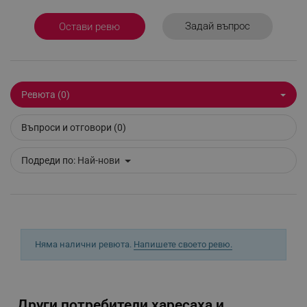
Задай въпрос
Остави ревю
Ревюта (0)
segmentifyExtension
.alleop.bg
Въпроси и отговори (0)
sgfUserUpdateData
.alleop.bg
Подреди по:
Най-нови
Няма налични ревюта.
Напишете своето ревю.
rlv_h_fbp
.alleop.bg
rlv_
.alleop.bg
rlv_mode
.alleop.bg
Други потребители харесаха и...