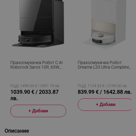
Прахосмукачка Робот С AI
Прахосмукачка Робот
Roborock Saros 10R, 65W,
Dreame L20 Ultra Complete,
20000 Pa, 270 Мл, SMART,
5300 Pa, 5200 MAh, 75W, До
Сухо И Мокро Почистване,
300м2, 3D Картографиране,
LiDAR, StarSight 2.0, 180 Мин
LDS Сензор, Станция За
Автономност, Черен
Зареждане, Автономия До
ПЦД: 1499.00 € / 2931.79 лв.
ПЦД: 1124.33 € / 2199.00 лв.
210 Мин, Бял
1039.90 € / 2033.87
839.99 € / 1642.88 лв.
лв.
+ Добави
+ Добави
Описание