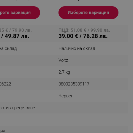
r events which is cancelled
ent to Segmentify servers
рете вариация
Изберете вариация
 visitor installed
5 € / 79.90 лв.
ПЦД: 51.08 € / 99.90 лв.
 / 49.87 лв.
39.00 € / 76.28 лв.
 visitor’s data including
rship status and
на склад
Налично на склад
Voltz
2.7 kg
06222
3800235309117
Червен
ротив прегряване
EPA