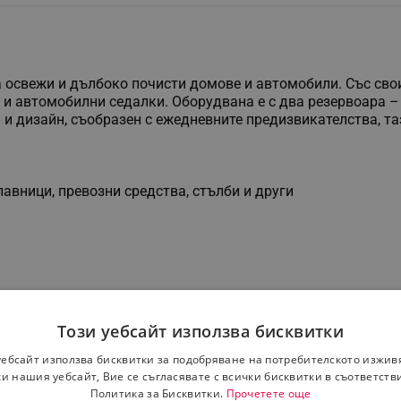
 освежи и дълбоко почисти домове и автомобили. Със сво
 и автомобилни седалки. Оборудвана е с два резервоара –
и дизайн, съобразен с ежедневните предизвикателства, та
авници, превозни средства, стълби и други
Този уебсайт използва бисквитки
уебсайт използва бисквитки за подобряване на потребителското изжив
и нашия уебсайт, Вие се съгласявате с всички бисквитки в съответств
Политика за Бисквитки.
Прочетете още