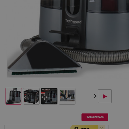
Неналичен
97 точки