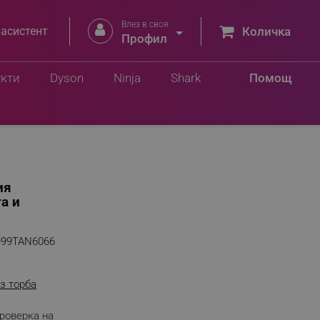
Влез в своя


 асистент
Количка
Профил
укти
Dyson
Ninja
Shark
Помощ
ия
а и
999TAN6066
з торба
роверка на