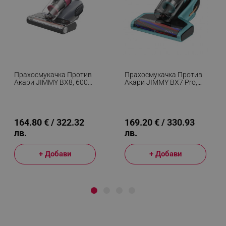
Прахосмукачка Против
Прахосмукачка Против
Акари JIMMY BX8, 600W,
Акари JIMMY BX7 Pro,
0.5 Л, 15 KPa,
700W, 0.5 Л, 16 KPa,
Стерилизация Чрез
Стерилизация Чрез
Нагряване 60C,
Нагряване 60C /
Ултразвук, UV,
Ултразвук / UV, 6
Отрицателни Йони, 6
Степенна Филтрация,
164.80 € / 322.32
169.20 € / 330.93
Степенна Филтрация,
Син
лв.
лв.
Черен
+ Добави
+ Добави