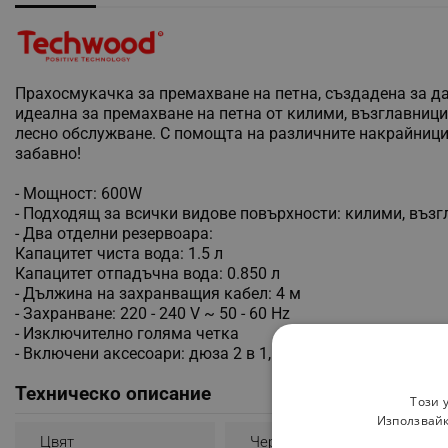
Прахосмукачка за премахване на петна, създадена за да
идеална за премахване на петна от килими, възглавници
лесно обслужване. С помощта на различните накрайници 
забавно!
- Мощност: 600W
- Подходящ за всички видове повърхности: килими, възгл
- Два отделни резервоара:
Капацитет чиста вода: 1.5 л
Капацитет отпадъчна вода: 0.850 л
- Дължина на захранващия кабел: 4 м
- Захранване: 220 - 240 V ~ 50 - 60 Hz
- Изключително голяма четка
- Включени аксесоари: дюза 2 в 1, дюза за процепи
Техническо описание
Този 
Използвайк
Цвят
Черен