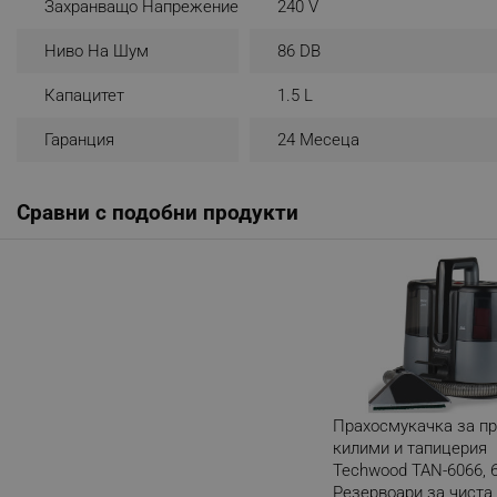
Захранващо Напрежение
240 V
_nzm_noid_92166-7699
Ниво На Шум
86 DB
_nzm_id_92166-7699
Капацитет
1.5 L
_sgf_user_id
Гаранция
24 Месеца
_sgf_session_id
_sgf_push_permission_as
Сравни с подобни продукти
_sgf_test_mode
_sgf_tracking
_sgf_delayed_actions,
_sgf_delayed_campaigns
Прахосмукачка за пр
_sgf_npq
килими и тапицерия
Techwood TAN-6066, 
_sgf_clicked_banners
Резервоари за чиста