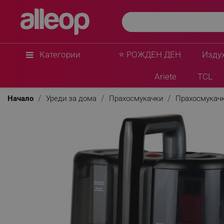
Категории
⭐ РОЖДЕН ДЕН
Изду
Ariete
TCL
Начало
Уреди за дома
Прахосмукачки
Прахосмукачк