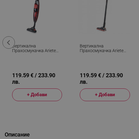
Вертикална
Вертикална
Прахосмукачка Ariete
Прахосмукачка Ariete
EVOLUTION 2772/40,
HANDY FORCE 2759,
600W, 0.8 Л,
600W, 0.5 Л,
Регулируема Мощност,
Моторизирана Четка,
Енергоспестяваща
LED, HEPA, Черен/
Технология, Черен/
Червен
119.59 € / 233.90
119.59 € / 233.90
Червен
лв.
лв.
+ Добави
+ Добави
Описание