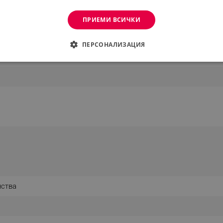
ПРИЕМИ ВСИЧКИ
ПЕРСОНАЛИЗАЦИЯ
ДИМО
ЕФЕКТИВНОСТ
ТАРГЕТИРАНЕ
ФУНКЦИО
АНИ
еобходимо
Ефективност
Таргетиране
Функционалност
Неклас
витки позволяват основната функционалност на уебсайта, като потребителско вл
же да се използва правилно без строго необходими бисквитки.
Provider /
Валиден
Описание
Домейн
до
нства
.alleop.bg
1 месец
Profitshare
7699
.alleop.bg
1 месец
newsman
.alleop.bg
1 месец
Newsman