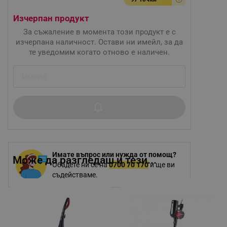
Изчерпан продукт
За съжаление в момента този продукт е с
изчерпана наличност. Остави ни имейл, за да
те уведомим когато отново е наличен.
Имате въпрос или нужда от помощ?
Може да разгледаш и тези...
Обадете ни се на
0700 70 170
и ще ви
съдействаме.