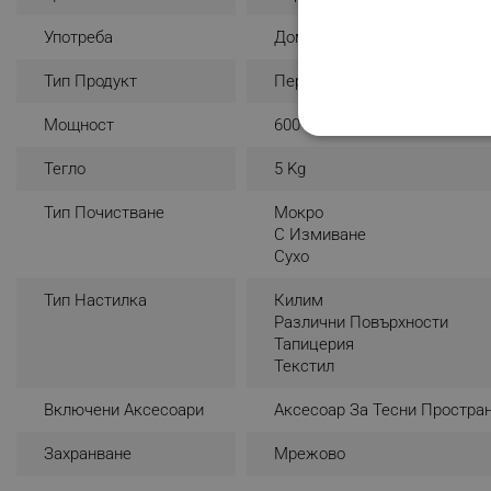
Употреба
Домашна
Тип Продукт
Перяща Прахосмукачка
Мощност
600 W
СТРОГО НЕОБХО
Тегло
5 Kg
НЕКЛАСИФИЦИР
Тип Почистване
Мокро
С Измиване
Сухо
Строго н
Тип Настилка
Килим
Различни Повърхности
Строго необходимите биск
Тапицерия
акаунта. Уебсайтът не мо
Текстил
Име
Включени Аксесоари
Аксесоар За Тесни Простра
click_code_ps
Захранване
Мрежово
_nzm_nosubscribe_92166-
_nzm_idnl_92166-7699