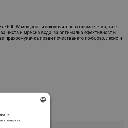
ите 600 W мощност и изключително голяма четка, тя е
 за чиста и мръсна вода, за оптимална ефективност и
зи прахосмукачка прави почистването по-бързо, лесно и
яване.
BULGARIAN
ие с нашата
ROMANIAN