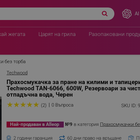
AI
хай жегата
Царят на грила
Разопаковани прод
и без торба
Techwood
Прахосмукачка за пране на килими и тапицер
Techwood TAN-6066, 600W, Резервоари за чист
отпадъчна вода, Черен
★
★
★
★
★
0 Въпроса
(2)
SKU ID:
Най-продаван в Alleop
№9
в категория
Прахосмукачки бе
2 години гаранция
60 дни право на връщане
П