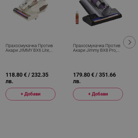
Прахосмукачка Против
Прахосмукачка Против
Акари JIMMY BX6 Lite,
Акари Jimmy BX8 Pro,
600 W, 15 KPa, Тупане,
600W, 0.5 Л, 17 KPa, Pro-
Стерилизация Чрез
Brushroll, Стерилизация
Нагряване 55C, 6
Чрез Нагряване 65C,
Степенна Филтрация,
Ултразвук, UV,
Бежов/Кафяв
Отрицателни Йони, 6
118.80 € / 232.35
179.80 € / 351.66
Степенна Филтрация,
лв.
лв.
Сив/Лилав
+ Добави
+ Добави