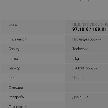
отпадъчна вода, Чер
_sgf_rq
Разглеждате този пр
segmentifyExtension
Цена
ПЦД: 127.78 € / 249.
97.10 € / 189.91
sgfUserUpdateData
Наличност
Последни бройки
rlv_h_fbp
Бранд
Techwood
rlv_
rlv_mode
Тегло
5 kg
rlv_p
Баркод
3760301555957
rlv_g
Цвят
Черен
rlv_s
rlv_iv
Функции
rlv_e_pt
Употреба
Домашна
rlv_e
Технологии
rlv_h_profile