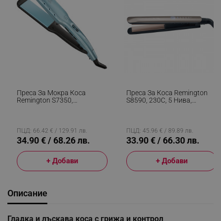
Преса За Мокра Коса
Преса За Коса Remington
Remington S7350,
S8590, 230C, 5 Нива,
Керамично Покритие,
Керамика, Бързо
230°C, 10 Темп. Нива,
Загряване, Авт.
Загряване За 15 Сек,
Изключване, Златист
Дисплей, LED, Син
ПЦД: 66.42 € / 129.91 лв.
ПЦД: 45.96 € / 89.89 лв.
34.90 € / 68.26 лв.
33.90 € / 66.30 лв.
+ Добави
+ Добави
Описание
Гладка и лъскава коса с грижа и контрол