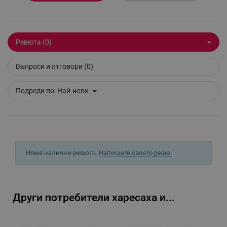
Ревюта (0)
_sgf_clicked_banners
.alleop.bg
Въпроси и отговори (0)
_sgf_rq
.alleop.bg
Подреди по:
Най-нови
Няма налични ревюта.
Напишете своето ревю.
segmentifyExtension
.alleop.bg
Други потребители харесаха и...
sgfUserUpdateData
.alleop.bg