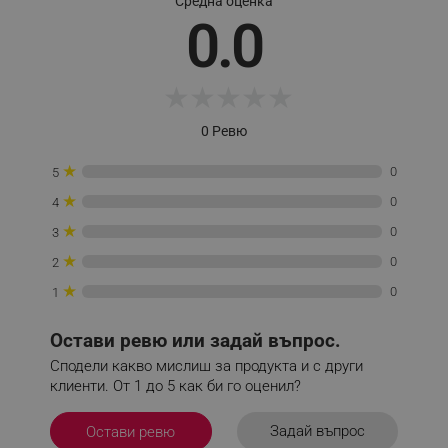
Средна оценка
_sgf_test_mode
.alleop.bg
0.0
★
★
★
★
★
_sgf_tracking
.alleop.bg
0 Ревю
★
0
5
★
0
4
★
0
3
_sgf_delayed_actions,
.alleop.bg
★
0
2
★
0
1
Остави ревю или задай въпрос.
_sgf_delayed_campaigns
.alleop.bg
Сподели какво мислиш за продукта и с други
клиенти. От 1 до 5 как би го оценил?
Задай въпрос
Остави ревю
_sgf_npq
.alleop.bg