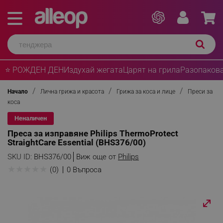
⭐ РОЖДЕН ДЕН
Издухай жегата
Царят на грила
Разопакова
Начало
Лична грижа и красота
Грижа за коса и лице
Преси за
коса
Неналичен
Преса за изправяне Philips ThermoProtect
StraightCare Essential (BHS376/00)
SKU ID:
BHS376/00
Виж още от
Philips
★
★
★
★
★
(0)
0 Въпроса