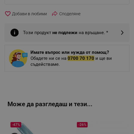
favorite_border
Споделяне
Този продукт
не подлежи
на връщане. *
Имате въпрос или нужда от помощ?
Обадете ни се на
0700 70 170
и ще ви
съдействаме.
Може да разгледаш и тези...
-47%
-26%