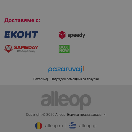
Покупки на изплащане
Бисквитки
Доставяме с:
CookieScriptConsent
CookieScript
.alleop.bg
Pazaruvaj - Надежден помощник за покупки
XSRF-TOKEN
promo.alleop.bg
Copyright © 2026 Alleop. Bcичĸи пpaвa зaпaзeни!
alleop.ro
alleop.gr