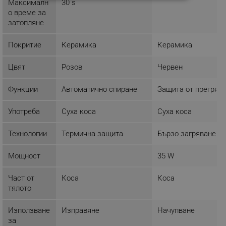
СТРОГО НЕОБХОДИМО
Максималн
30 s
о време за
ЕФЕКТИВНОСТ
затопляне
ТАРГЕТИРАНЕ
Покритие
Керамика
Керамика
ФУНКЦИОНАЛНОСТ
Цвят
Розов
Червен
НЕКЛАСИФИЦИРАНИ
Функции
Автоматично спиране
Защита от прегряв
Употреба
Суха коса
Суха коса
Строго необходимо
Ефективност
Технологии
Термична защита
Бързо загряване
Таргетиране
Функционалност
Мощност
35 W
Некласифицирани
Строго необходимите бисквитки позволяват
Част от
Коса
Коса
основната функционалност на уебсайта, като
тялото
потребителско влизане и управление на
акаунта. Уебсайтът не може да се използва
правилно без строго необходими бисквитки.
Използване
Изправяне
Начупване
за
Provider /