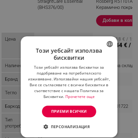
StraightCare Essential
Rosberg R51101A, 3
(BHS376/00)
Керамично покрити
Черен/червен
Разглеждате този
Добави в колич
продукт
Цена
ПЦД: 30.67 € / 59.99
ПЦД: 10.18 € / 19.
28.06 € /
8.44 € / 1
лв.
лв.
Този уебсайт използва
54.88 лв.
лв.
бисквитки
BULGARIAN
Наличност
Последни бройки
Налично на склад
Този уебсайт използва бисквитки за
ROMANIAN
подобряване на потребителското
изживяване. Използвайки нашия уебсайт,
Бранд
Philips
Rosberg
Вие се съгласявате с всички бисквитки в
съответствие с нашата Политика за
Тегло
0.6 kg
0.27 kg
Бисквитки.
Прочетете още
Баркод
8710103888420
3800235301722
ПРИЕМИ ВСИЧКИ
Тип
Домашна
Домашна
употреба
ПЕРСОНАЛИЗАЦИЯ