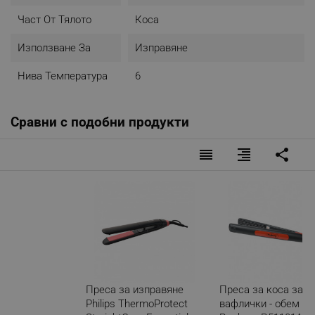
Част От Тялото
Коса
Използване За
Изправяне
Нива Температура
6
Сравни с подобни продукти
reorder
format_align_right
share
Преса за изправяне
Преса за коса за
Philips ThermoProtect
вафлички - обем