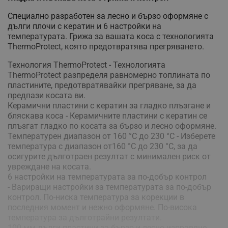
Специално разработен за лесно и бързо оформяне с
дълги плочи с кератин и 6 настройки на
температурата. Грижа за вашата коса с технологията
ThermoProtect, която предотвратява прегряването.
Технология ThermoProtect - Технологията
ThermoProtect разпределя равномерно топлината по
пластините, предотвратявайки прегряване, за да
предпази косата ви.
Керамични пластини с кератин за гладко плъзгане и
бляскава коса - Керамичните пластини с кератин се
плъзгат гладко по косата за бързо и лесно оформяне.
Температурен диапазон от 160 °C до 230 °C - Изберете
температура с диапазон от160 °C до 230 °C, за да
осигурите дълготраен резултат с минимален риск от
увреждане на косата.
6 настройки на температурата за по-добър контрол
- Вариращи настройки за температурата за по-добър
контрол. По-ниска температура за корекции в
последния момент и нежно оформяне. По-висока
температура за дълготрайни резултати.
100 мм дълги пластини за бързо и лесно изправяне