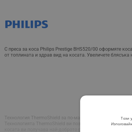
С преса за коса Philips Prestige BHS520/00 оформяте ко
от топлината и здрав вид на косата. Увеличете блясъка 
Технология ThermoShield за по-малко увреждане от топ
Този 
Технологията ThermoShield ви позволява да си правите 
Използвайк
косата ви получава най-доброто равномерно оформяне, 