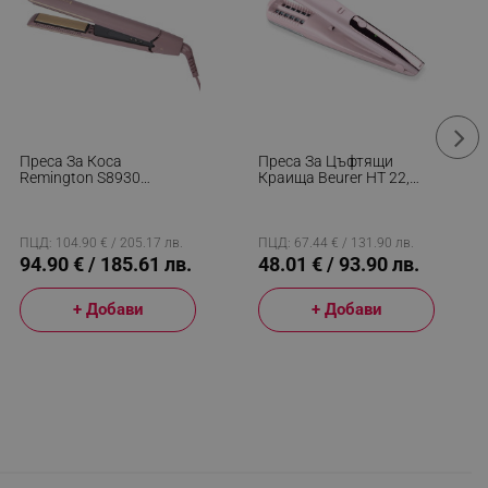
Преса За Коса
Преса За Цъфтящи
Remington S8930
Краища Beurer HT 22,
AIRvive™, 61 W, 5
LED Дисплей, USB, Четка
Настройки До 230C,
За Почистване, Розов
Технология Йонен
Въздух , Лилав/Златист
ПЦД: 104.90 € / 205.17 лв.
ПЦД: 67.44 € / 131.90 лв.
94.90 € / 185.61 лв.
48.01 € / 93.90 лв.
+ Добави
+ Добави