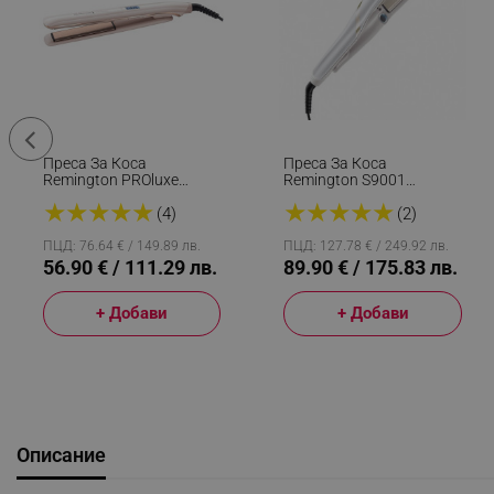
Преса За Коса
Преса За Коса
Remington PROluxe
Remington S9001
S9100, Керамични
Hydraluxe Pro, 230 C,
★
★
★
★
★
★
★
★
★
★
Плочи Ultimate Glide,
Керамика, Водна Пара,
(4)
(2)
OPTIheat, 9 Степени На
5 Нива, Бял
Температура, 230C, LCD,
ПЦД: 76.64 € / 149.89 лв.
ПЦД: 127.78 € / 249.92 лв.
Бял
56.90 € / 111.29 лв.
89.90 € / 175.83 лв.
+ Добави
+ Добави
Описание