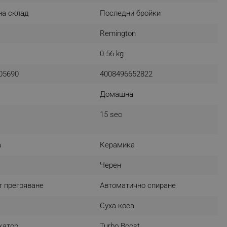
r events which is cancelled
на склад
Последни бройки
ent to Segmentify servers
Remington
 visitor installed
0.56 kg
авномерна топлина и натиск върху косата за добро
 visitor’s data including
rship status and
05690
4008496652822
Домашна
15 sec
а
Керамика
Черен
направите всичко това. Какво ще бъде днес?
т прегряване
Автоматично спиране
Суха коса
катор
Turbo Boost