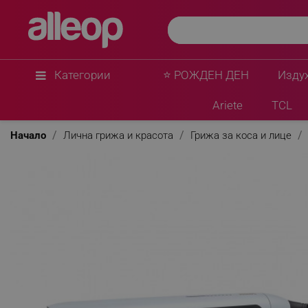
Категории
⭐ РОЖДЕН ДЕН
Изду
Ariete
TCL
Начало
Лична грижа и красота
Грижа за коса и лице