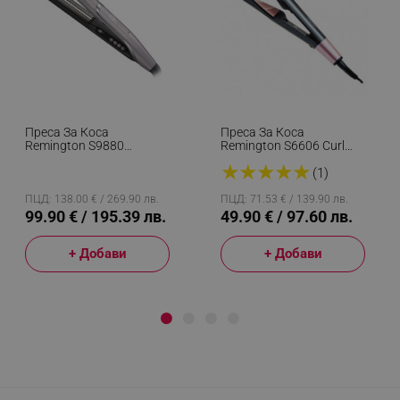
Преса За Коса
Преса За Коса
Remington S9880
Remington S6606 Curl
PROluxe You, Керамично
And Straight Confidence,
★
★
★
★
★
Покритие, Адаптивна
150-230C, Керамика/
(1)
Технология, 5 Нива На
Турмалин, Извити
Температура, Aвто.
Плочи, Черен/розов
ПЦД: 138.00 € / 269.90 лв.
ПЦД: 71.53 € / 139.90 лв.
Изключване, Сив
99.90 € / 195.39 лв.
49.90 € / 97.60 лв.
+ Добави
+ Добави