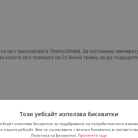
сата си с технологията ThermoShield. За постоянна темпера
на косата си с помощта на 2x йонна грижа, за да създадет
Този уебсайт използва бисквитки
лината
уебсайт използва бисквитки за подобряване на потребителското изжив
прически с по-малко увреждане от топлината. Сензорът й р
и нашия уебсайт, Вие се съгласявате с всички бисквитки в съответств
което заслужава.
Политика за Бисквитки.
Прочетете още