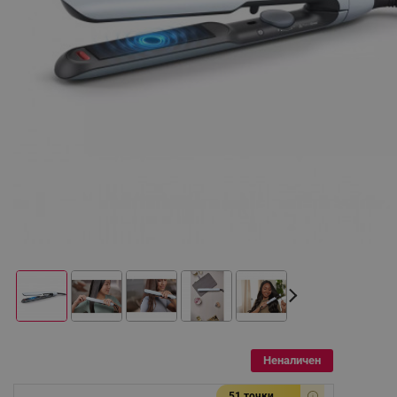
Неналичен
51 точки