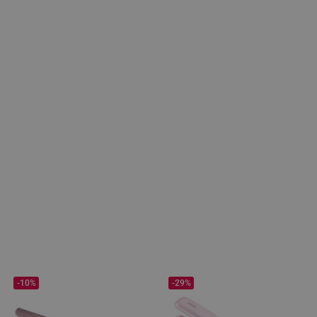
-10%
-29%