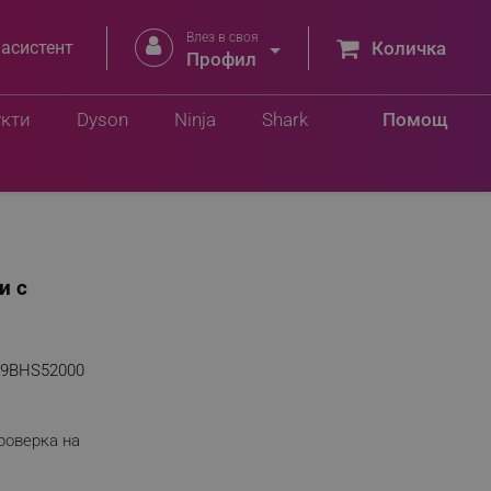
Влез в своя


 асистент
Количка
Профил
укти
Dyson
Ninja
Shark
Помощ
и с
99BHS52000
роверка на