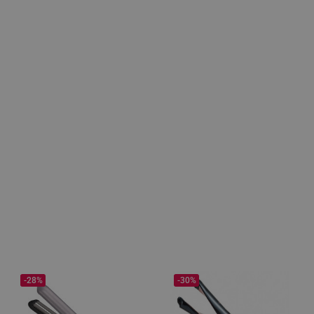
-28%
-30%