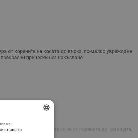
тура от корените на косата до върха, по-малко увреждане
е прекрасни прически без накъсване.
яване.
BULGARIAN
егулира температурата, така че от корените до краищата
ие с нашата
ROMANIAN