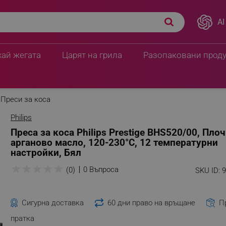
AI
хай жегата
Царят на грила
Разопаковани прод
Преси за коса
Philips
Преса за коса Philips Prestige BHS520/00, Плоч
арганово масло, 120-230°C, 12 температурни
настройки, Бял
★
★
★
★
★
0 Въпроса
(0)
SKU ID:
Сигурна доставка
60 дни право на връщане
П
пратка