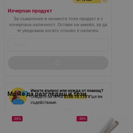
Изчерпан продукт
За съжаление в момента този продукт е с
изчерпана наличност. Остави ни имейл, за да
те уведомим когато отново е наличен.
Имате въпрос или нужда от помощ?
Може да разгледаш и тези...
Обадете ни се на
0700 70 170
и ще ви
съдействаме.
-26%
-30%