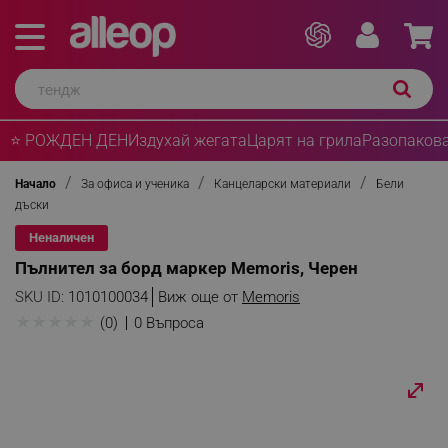
⭐ РОЖДЕН ДЕН
Издухай жегата
Царят на грила
Разопакова
Начало
За офиса и ученика
Канцеларски материали
Бели
дъски
Неналичен
Пълнител за борд маркер Memoris, Черен
SKU ID:
1010100034
Виж още от
Memoris
★
★
★
★
★
(0)
0 Въпроса