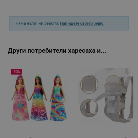
Строго необходимите бисквитки позволяват
основната функционалност на уебсайта, като
потребителско влизане и управление на
акаунта. Уебсайтът не може да се използва
правилно без строго необходими бисквитки.
Няма налични ревюта.
Напишете своето ревю.
Provider /
Име
Домейн
click_code_ps
.alleop.bg
Други потребители харесаха и...
_nzm_nosubscribe_92166-7699
.alleop.bg
_nzm_idnl_92166-7699
.alleop.bg
-50%
_nzm_noid_92166-7699
.alleop.bg
_nzm_id_92166-7699
.alleop.bg
_sgf_user_id
.alleop.bg
_sgf_session_id
.alleop.bg