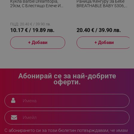
Кукла Barbie Dreamtopia,
Раница/кенгуру За Бебе
_sgf_push_permission_asked
.alleop.bg
29см, С Блестящо Елече И
BREATHABLE BABY 5306,
Цветна Пола, Многоцветен
Ергономична, Регулируеми
Презрамки, Мрежеста
Google Privacy Policy
Вентилаци, Сив
ПЦД: 20.40 € / 39.90 лв.
10.17 € / 19.89 лв.
20.40 € / 39.90 лв.
_sgf_test_mode
.alleop.bg
+ Добави
+ Добави
_sgf_tracking
.alleop.bg
Абонирай се за най-добрите
оферти.
_sgf_delayed_actions,
.alleop.bg
С абонирането си за този бюлетин потвърждавам, че имам