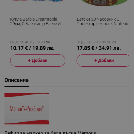
Кукла Barbie Dreamtopia,
Детски 3D Часовник С
29см, С Блестящо Елече И
Проектор Lexibook Nintendo
Цветна Пола, Многоцветен
Animal Crossing RP500AC,
Аларма, 4 Ефекта, Зелен/
Кафяв
ПЦД: 20.40 € / 39.90 лв.
ПЦД: 51.08 € / 99.90 лв.
10.17 € / 19.89 лв.
17.85 € / 34.91 лв.
+ Добави
+ Добави
Описание
Рефил за маркер за бяла дъска Memoris