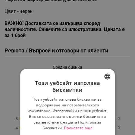
Цвят - черен
ВАЖНО! Доставката се извършва според
наличностите. Снимките са илюстративни. Цената е
за 1 брой
Ревюта / Въпроси и отговори от клиенти
Средна оценка
0.0
Този уебсайт използва
бисквитки
BULGARIAN
★
★
★
★
★
Този уебсайт използва бисквитки за
ROMANIAN
подобряване на потребителското
0 Ревю
изживяване. Използвайки нашия уебсайт,
Вие се съгласявате с всички бисквитки в
★
0
5
съответствие с нашата Политика за
★
Бисквитки.
Прочетете още
0
4