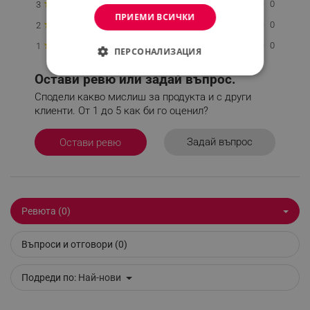
★
0
3
ПРИЕМИ ВСИЧКИ
★
0
2
★
0
1
ПЕРСОНАЛИЗАЦИЯ
Остави ревю или задай въпрос.
СТРОГО НЕОБХОДИМО
Сподели какво мислиш за продукта и с други
ЕФЕКТИВНОСТ
клиенти. От 1 до 5 как би го оценил?
ТАРГЕТИРАНЕ
Задай въпрос
Остави ревю
ФУНКЦИОНАЛНОСТ
НЕКЛАСИФИЦИРАНИ
Ревюта (0)
Въпроси и отговори (0)
Строго необходимо
Ефективност
Таргетиране
Функционалност
Подреди по:
Най-нови
Некласифицирани