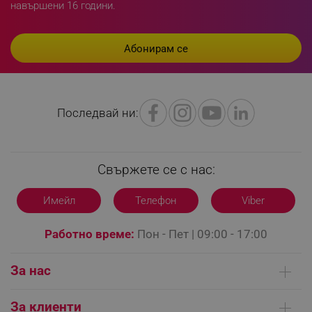
_sgf_delayed_campaigns
.alleop.bg
навършени 16 години.
_sgf_npq
.alleop.bg
Последвай ни:
_sgf_clicked_banners
.alleop.bg
Свържете се с нас:
Имейл
Телефон
Viber
_sgf_rq
.alleop.bg
Работно време:
Пон - Пет | 09:00 - 17:00
За нас
Кои сме ние
За клиенти
segmentifyExtension
.alleop.bg