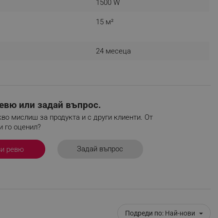
1500 W
r events which is cancelled
ent to Segmentify servers
15 м²
 visitor installed
24 месеца
 visitor’s data including
rship status and
евю или задай въпрос.
во мислиш за продукта и с други клиенти. От
и го оценил?
Задай въпрос
ви ревю
Подреди по:
Най-нови