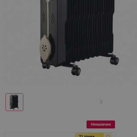
Неналичен
71 точки