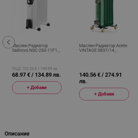
Маслен Радиатор
Маслен Радиатор Ariete
Sailnovo NSC-250-11F1,
VINTAGE 0837/14,
2500W, 11 Ребра, 30 М2,
1500W, 7 Ребра, 15 М2, 3
3 Степени, Въртящи Се
Степени, Въртящи Се На
На 360 Колелца, 10-35C,
360 Колелца, Дръжка,
Бял
Зелен
ПЦД: 102.20 € / 199.89 лв.
68.97 € / 134.89 лв.
140.56 € / 274.91
лв.
+ Добави
+ Добави
Описание