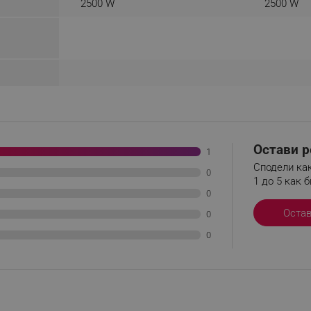
2500 W
2500 W
.alleop.bg
Сесия
This is a list of customer behaviou
due to an error and stored to be s
in next page
.alleop.bg
6 месеца
This is a flag to set whether current
Segmentify Chrome Extension
.alleop.bg
6 месеца
This is JSON object to store current
name, username, segments, membe
membership date
.alleop.bg
1 месец
Releva
.alleop.bg
1 месец
Releva
Остави р
1
.alleop.bg
1 месец
Releva
Сподели как
0
1 до 5 как б
.alleop.bg
1 месец
Releva
0
.alleop.bg
1 месец
Releva
Оста
0
.alleop.bg
1 месец
Releva
0
.alleop.bg
1 месец
Releva
.alleop.bg
1 месец
Releva
.alleop.bg
1 месец
Releva
.alleop.bg
1 месец
Releva