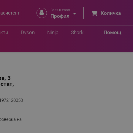
Влез в своя


 асистент
Количка
Профил
укти
Dyson
Ninja
Shark
Помощ
а, 3
стат,
1972120050
роверка на