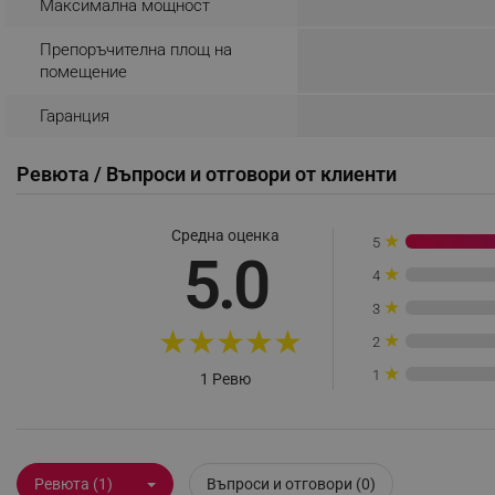
Максимална мощност
_sgf_rq
Препоръчителна площ на
помещение
segmentifyExtension
Гаранция
sgfUserUpdateData
Ревюта / Въпроси и отговори от клиенти
rlv_h_fbp
rlv_
Средна оценка
★
5
5.0
rlv_mode
★
4
rlv_p
★
3
rlv_g
★
★
★
★
★
★
2
rlv_s
★
1
1 Ревю
rlv_iv
rlv_e_pt
rlv_e
Ревюта (1)
Въпроси и отговори (0)
rlv_h_profile