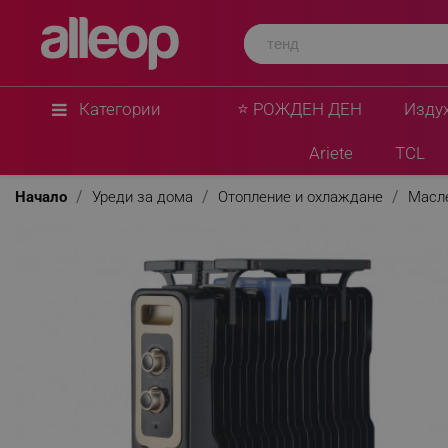
Категории
⭐ РОЖДЕН ДЕН
Изду
Ariete
TCL
Начало
Уреди за дома
Отопление и охлаждане
Масл