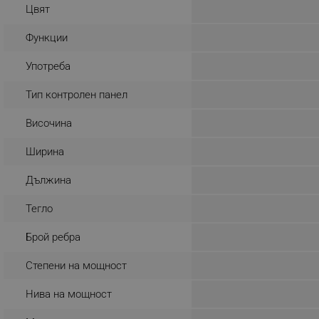
Цвят
_nzm_noid_92166-7699
Функции
_nzm_id_92166-7699
_sgf_user_id
Употреба
_sgf_session_id
Тип контролен панел
_sgf_push_permission_as
Височина
_sgf_test_mode
Ширина
_sgf_tracking
Дължина
Тегло
_sgf_delayed_actions,
Брой ребра
_sgf_delayed_campaigns
Степени на мощност
_sgf_npq
Нива на мощност
_sgf_clicked_banners