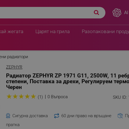
AI
хай жегата
Царят на грила
Разопаковани прод
ени радиатори
ZEPHYR
Радиатор ZEPHYR ZP 1971 G11, 2500W, 11 ребр
степени, Поставка за дрехи, Регулируем термо
Черен
★
★
★
★
★
0 Въпроса
(1)
SKU ID:
Сигурна доставка
60 дни право на връщане
П
пратка