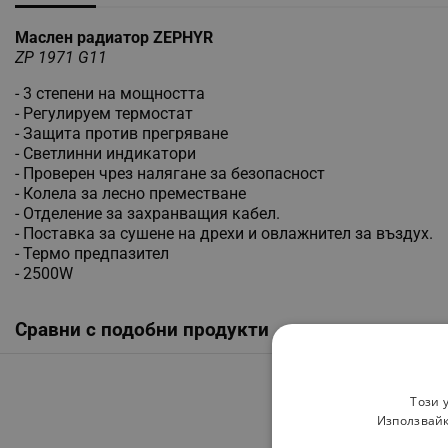
Маслен радиатор ZEPHYR
ZP 1971 G11
- 3 степени на мощността
- Регулируем термостат
- Защита против прегряване
- Светлинни индикатори
- Проверен чрез налягане за безопасност
- Колела за лесно преместване
- Отделение за захранващия кабел.
- Поставка за сушене на дрехи и овлажнител за въздух.
- Термо предпазител
- 2500W
Сравни с подобни продукти
Този 
Използвайк