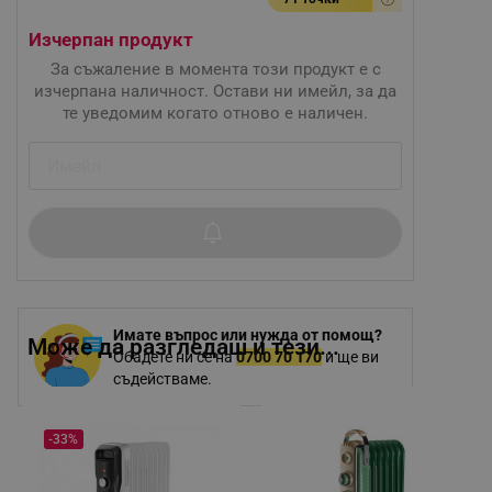
Изчерпан продукт
За съжаление в момента този продукт е с
изчерпана наличност. Остави ни имейл, за да
те уведомим когато отново е наличен.
Имате въпрос или нужда от помощ?
Може да разгледаш и тези...
Обадете ни се на
0700 70 170
и ще ви
съдействаме.
-33%