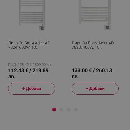
Лира За Баня Adler AD
Лира За Баня Adler AD
7824, 600W, 13
7823, 400W, 10
Нагревателни Ленти,
Нагревателни Ленти,
LED Контролер Панел,
LED Контролер Панел,
Енергоспестяващ
Енергоспестяващ
Режим, IP24, Бял
Режим, IP24, Бял
ПЦД: 158.45 € / 309.90 лв.
112.43 € / 219.89
133.00 € / 260.13
лв.
лв.
+ Добави
+ Добави