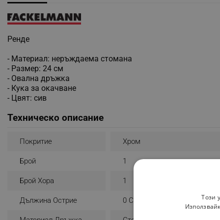
Ренде
- Материал: неръждаема стомана
- Размер: 24 см
- Овална дръжка
- Кука за окачване
- Цвят: сив
Техническо описание
Покритие
Хром
Брой
1
Брой Хора
1
Този 
Дължина Острие
0 Cm
Използвайк
Материал Дръжка
Стомана