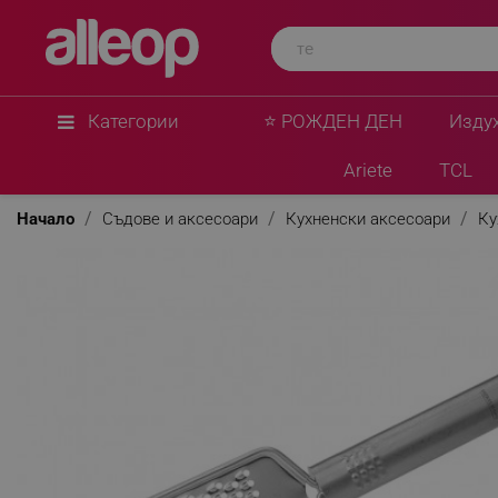
Категории
⭐ РОЖДЕН ДЕН
Изду
Ariete
TCL
Начало
Съдове и аксесоари
Кухненски аксесоари
Ку