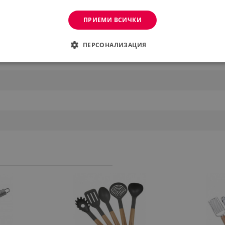
ПРИЕМИ ВСИЧКИ
ПЕРСОНАЛИЗАЦИЯ
ДИМО
ЕФЕКТИВНОСТ
ТАРГЕТИРАНЕ
ФУНКЦИО
АНИ
еобходимо
Ефективност
Таргетиране
Функционалност
Неклас
витки позволяват основната функционалност на уебсайта, като потребителско вл
же да се използва правилно без строго необходими бисквитки.
Provider /
Валиден
Описание
Домейн
до
.alleop.bg
1 месец
Profitshare
7699
.alleop.bg
1 месец
newsman
.alleop.bg
1 месец
Newsman