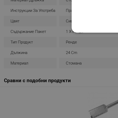
Инструкции За Употреба
Пране На Ръка
Цвят
Сив
Съдържание Пакет
1 Х Ренде
СТРОГО НЕОБХО
Тип Продукт
Ренде
НЕКЛАСИФИЦИР
Дължина
24 Cm
Материал
Стомана
Строго н
Строго необходимите биск
Сравни с подобни продукти
акаунта. Уебсайтът не мо
Име
click_code_ps
_nzm_nosubscribe_92166-
_nzm_idnl_92166-7699