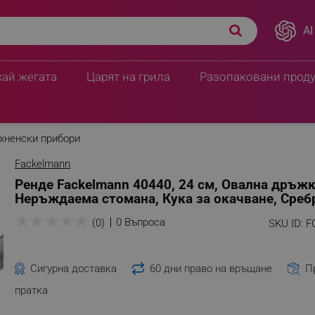
AI
хай жегата
Царят на грила
Разопаковани прод
хненски прибори
Fackelmann
Ренде Fackelmann 40440, 24 см, Овална дръжк
Неръждаема стомана, Кука за окачване, Среб
★
★
★
★
★
0 Въпроса
(0)
SKU ID:
F
Сигурна доставка
60 дни право на връщане
П
пратка