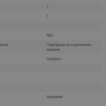
r events which is cancelled
1
ent to Segmentify servers
1
 visitor installed
 visitor’s data including
rship status and
ABS
 ръка
Подходяща за съдомиялна
машина
Сребрист
Алуминий