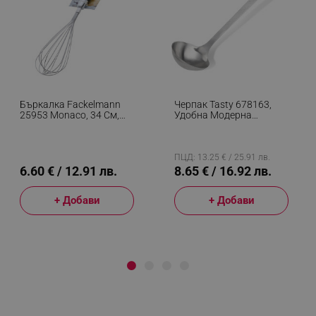
Бъркалка Fackelmann
Черпак Tasty 678163,
25953 Monaco, 34 См,
Удобна Модерна
Неръждаема Стомана,
Дръжка, 30см,
Черен
Неръждаема Стомана,
Сребрист
ПЦД: 13.25 € / 25.91 лв.
6.60 € / 12.91 лв.
8.65 € / 16.92 лв.
+ Добави
+ Добави