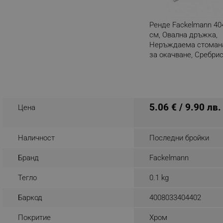
_nzm_noid_92166-7699
Ренде Fackelmann 404
_nzm_id_92166-7699
см, Овална дръжка,
_sgf_user_id
Неръждаема стомана
за окачване, Сребри
_sgf_session_id
Разглеждате този пр
_sgf_push_permission_as
_sgf_test_mode
5.06 € / 9.90 лв.
Цена
_sgf_tracking
Наличност
Последни бройки
_sgf_delayed_actions,
Бранд
Fackelmann
_sgf_delayed_campaigns
Тегло
0.1 kg
_sgf_npq
Баркод
4008033404402
_sgf_clicked_banners
Покритие
Хром