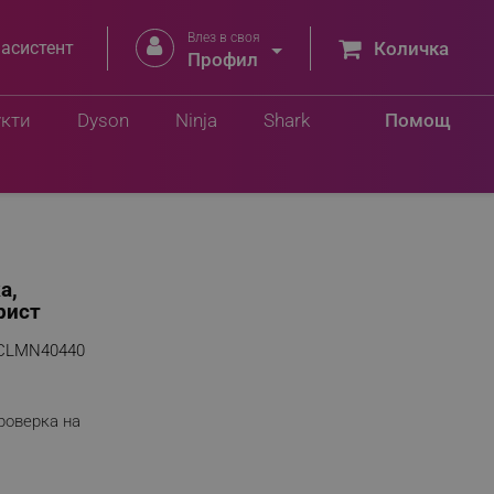
Влез в своя


 асистент
Количка
Профил
укти
Dyson
Ninja
Shark
Помощ
а,
рист
CLMN40440
роверка на