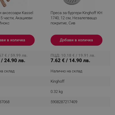
и аксесоари Kassel
Преса за бургери Kinghoff KH
 5 части, Акациеви
1740, 12 см, Незалепващо
fying visitors. The lifetime
Инокс
покритие, Сив
ifying visitor sessions
ави в количка
Добави в количка
itor is asked for web push
tor is a test user and can
7 € / 59.99 лв.
ПЦД: 10.18 € / 19.91 лв.
 / 24.90 лв.
7.62 € / 14.90 лв.
tor disabled tracking,
y related cookies and local
на склад
Налично на склад
aign specific data for
Kinghoff
aign specific data for
0.32 kg
r events stored to be sent
37068
5908287217409
ferent banners clicked by the