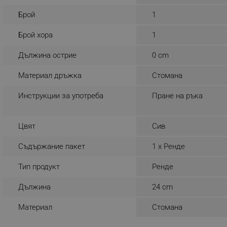
_sgf_rq
Брой
1
Брой хора
1
segmentifyExtension
Дължина острие
0 cm
sgfUserUpdateData
Материал дръжка
Стомана
rlv_h_fbp
Инструкции за употреба
Пране на ръка
rlv_
rlv_mode
Цвят
Сив
rlv_p
Съдържание пакет
1 х Ренде
rlv_g
rlv_s
Тип продукт
Ренде
rlv_iv
Дължина
24 cm
rlv_e_pt
Материал
Стомана
rlv_e
rlv_h_profile