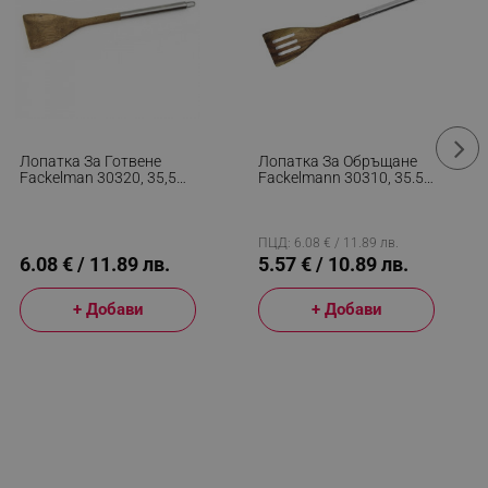
Лопатка За Готвене
Лопатка За Обръщане
Fackelman 30320, 35,5
Fackelmann 30310, 35.5
См, Акация, Инокс, Кука
См, Акация, Инокс
За Окачване, Сребрист/
Сребрист/кафяв
Кафяв
ПЦД: 6.08 € / 11.89 лв.
6.08 € / 11.89 лв.
5.57 € / 10.89 лв.
+ Добави
+ Добави