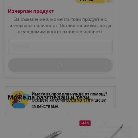
Изчерпан продукт
За съжаление в момента този продукт е с
изчерпана наличност. Остави ни имейл, за да
те уведомим когато отново е наличен.
Имате въпрос или нужда от помощ?
Може да разгледаш и тези...
Обадете ни се на
0700 70 170
и ще ви
съдействаме.
-44%