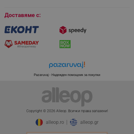
Бисквитки
Доставяме с:
_sgf_session_id
.alleop.bg
_sgf_push_permission_asked
.alleop.bg
Google Privacy Policy
_sgf_test_mode
.alleop.bg
Pazaruvaj - Надежден помощник за покупки
_sgf_tracking
.alleop.bg
Copyright © 2026 Alleop. Bcичĸи пpaвa зaпaзeни!
alleop.ro
alleop.gr