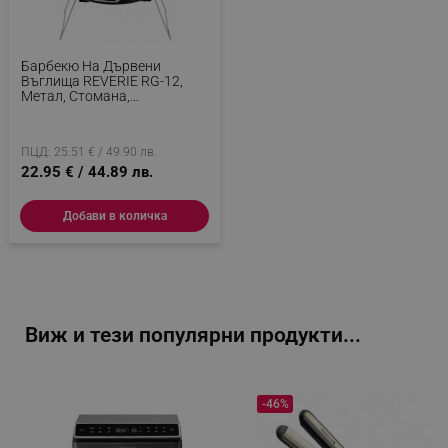
Барбекю На Дървени
Въглища REVERIE RG-12,
Метал, Стомана,
Подходящо И За Тераса,
Черен
ПЦД: 25.51 € / 49.90 лв.
22.95 € / 44.89 лв.
Добави в количка
Виж и тези популярни продукти...
-46%