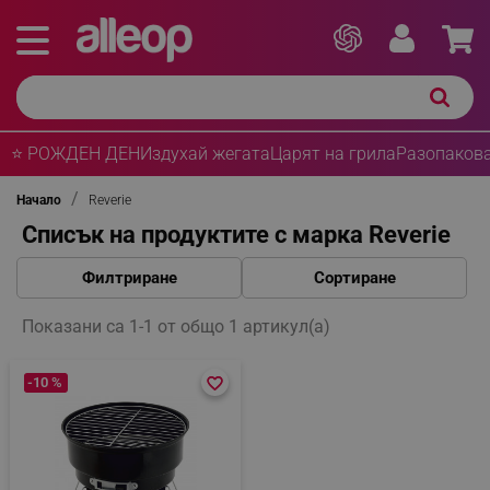
⭐ РОЖДЕН ДЕН
Издухай жегата
Царят на грила
Разопакова
Начало
Reverie
Списък на продуктите с марка Reverie
Филтриране
Сортиране
Показани са 1-1 от общо 1 артикул(а)
-10 %
favorite_border
favorite_border