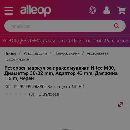
⭐ РОЖДЕН ДЕН
Издухай жегата
Царят на грила
Разопакова
Начало
Уреди за дома
Прахосмукачки
Аксесоари за
прахосмукачки
Резервен маркуч за прахосмукачки Nitec M80,
Диаметър 38/32 mm, Адаптор 43 mm, Дължина
1.5 m, Черен
SKU ID:
9999999M80
Виж още от
NITEC
★
★
★
★
★
(0)
0 Въпроса