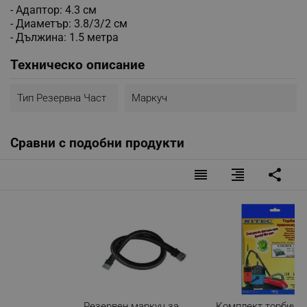
- Адаптор: 4.3 см
- Диаметър: 3.8/3/2 см
- Дължина: 1.5 метра
Техническо описание
Тип Резервна Част
Маркуч
Сравни с подобни продукти
reorder
format_align_right
share
Резервен маркуч за
Комплект торбички