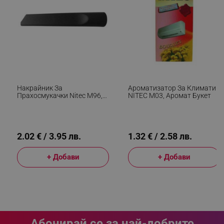
_sgf_delayed_actions,
.alleop.bg
_sgf_delayed_campaigns
.alleop.bg
Накрайник За
Ароматизатор За Климатик
Прахосмукачки Nitec M96,
NITEC М03, Aромат Букет
_sgf_npq
.alleop.bg
За Ъгли И Фуги, Диаметър
35mm, Черен
2.02 € / 3.95 лв.
1.32 € / 2.58 лв.
_sgf_clicked_banners
.alleop.bg
+ Добави
+ Добави
_sgf_rq
.alleop.bg
Абонирай се за най-добрите