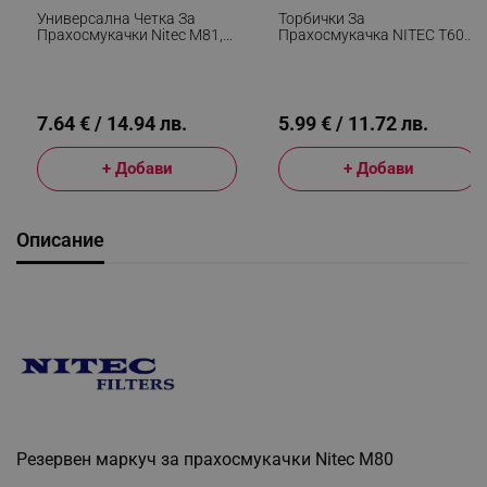
Универсална Четка За
Торбички За
Прахосмукачки Nitec M81,
Прахосмукачка NITEC T601,
Без Колелца, Подходяща За
3 Бр, Трислойна Синтетична
Тръби С Диаметър От 28
Материя, Безцветен
Mm До 38 Mm, Черен
7.64 € / 14.94 лв.
5.99 € / 11.72 лв.
+ Добави
+ Добави
Описание
Резервен маркуч за прахосмукачки Nitec M80