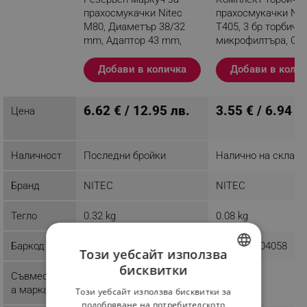
прахосмукачки Nitec
прахосмукачки Nit
M80, Диаметър 38/32
T405, 3 бр торбички
mm, Адаптор 43 mm,
микрофилтъра, Си
Дължина 1.5 m, Черен
Добави в количка
Добави в коли
Разглеждате този
продукт
6.62 € / 12.95 лв.
3.55 € / 6.94 л
Цена
Наличност
Последни бройки
Налично на склад
Бранд
NITEC
NITEC
Тегло
0.32 kg
0.08 kg
Баркод
3800089509992
3800089504058
Този уебсайт използва
бисквитки
Съвместим
BULGARIAN
а марка
Този уебсайт използва бисквитки за
ROMANIAN
подобряване на потребителското