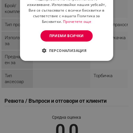
изживяване. Използвайки нашия уебсайт,
Брой/
1
Вие се съгласявате с всички бисквитки в
комплект
съответствие с нашата Политика за
Бисквитки.
Прочетете още
Тип продукт
Четка за прахосму
ПРИЕМИ ВСИЧКИ
Използване
Прахосмукачка
за
ПЕРСОНАЛИЗАЦИЯ
Предназнач
СТРОГО НЕОБХОДИМО
ен за
ЕФЕКТИВНОСТ
Тип
Торбичка
аксесоар
ТАРГЕТИРАНЕ
ФУНКЦИОНАЛНОСТ
Ревюта / Въпроси и отговори от клиенти
НЕКЛАСИФИЦИРАНИ
Средна оценка
0.0