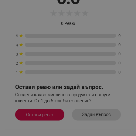
Строго необходимо
Ефективност
★
★
★
★
★
Таргетиране
Функционалност
Некласифицирани
0 Ревю
Строго необходимите бисквитки позволяват
★
0
5
основната функционалност на уебсайта, като
потребителско влизане и управление на
★
0
4
акаунта. Уебсайтът не може да се използва
правилно без строго необходими бисквитки.
★
0
3
Provider /
★
0
Име
2
Домейн
★
0
1
click_code_ps
.alleop.bg
_nzm_nosubscribe_92166-7699
.alleop.bg
Остави ревю или задай въпрос.
_nzm_idnl_92166-7699
.alleop.bg
Сподели какво мислиш за продукта и с други
клиенти. От 1 до 5 как би го оценил?
_nzm_noid_92166-7699
.alleop.bg
_nzm_id_92166-7699
.alleop.bg
Задай въпрос
Остави ревю
_sgf_user_id
.alleop.bg