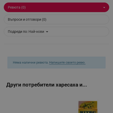
Ревюта (0)
_sgf_session_id
.alleop.bg
Въпроси и отговори (0)
_sgf_push_permission_asked
.alleop.bg
Подреди по:
Най-нови
Google Privacy Policy
_sgf_test_mode
.alleop.bg
Няма налични ревюта.
Напишете своето ревю.
_sgf_tracking
.alleop.bg
Други потребители харесаха и...