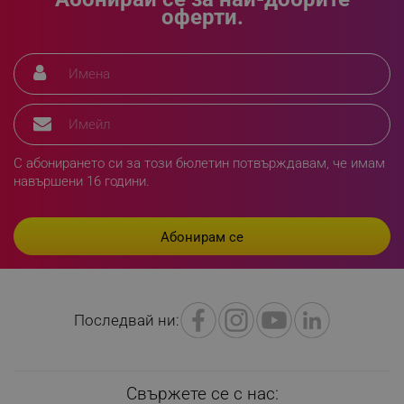
оферти.
segmentifyExtension
.alleop.bg
sgfUserUpdateData
.alleop.bg
С абонирането си за този бюлетин потвърждавам, че имам
навършени 16 години.
rlv_h_fbp
.alleop.bg
rlv_
.alleop.bg
Последвай ни:
rlv_mode
.alleop.bg
rlv_p
.alleop.bg
Свържете се с нас:
rlv_g
.alleop.bg