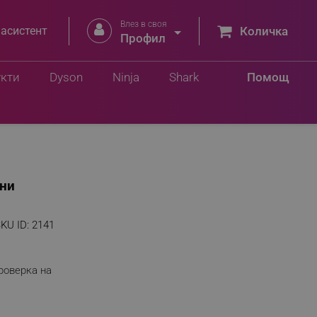
Влез в своя


 асистент
Количка
Профил
укти
Dyson
Ninja
Shark
Помощ
рни
KU ID:
2141
роверка на