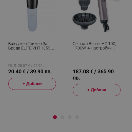
Вакуумен Тример За
Сешоар Beurer HC 100,
Брада ELITE VHT-1355,
1700W, 4 Настройки,
Li-Ion 1200mAh, IPX5,
Вградена Памет, LED
USB-C, Автономия До
Дисплей, Магнитни
100 Мин, Бял/черен
Приставки, Йонизация,
Лилав
ПЦД: 28.07 € / 54.90 лв.
20.40 € / 39.90 лв.
187.08 € / 365.90
лв.
+ Добави
+ Добави