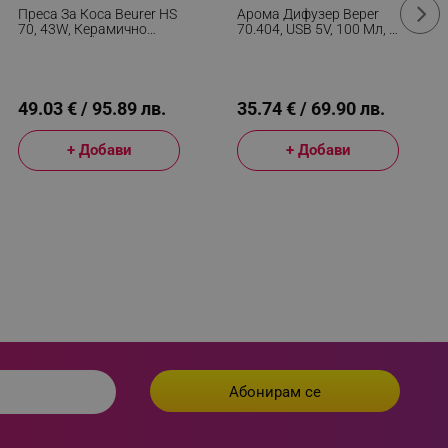
 visitor installed
Преса За Коса Beurer HS
Арома Дифузер Beper
70, 43W, Керамично
70.404, USB 5V, 100 Мл, 2
Покритие, Йонизация,
Режима, Керамичен
 visitor’s data including
100-220C, LED Дисплей,
Капак, LED Светлина, 7
rship status and
Бежов
Цвята, Бял
49.03 € / 95.89 лв.
35.74 € / 69.90 лв.
+ Добави
+ Добави