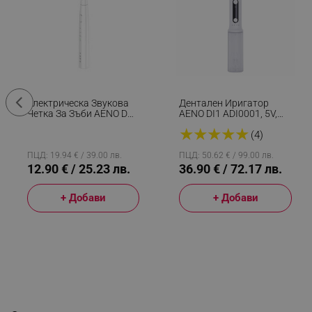
Електрическа Звукова
Дентален Иригатор
Четка За Зъби AENO DB7
AENO DI1 ADI0001, 5V,
ADB0007, 30000 Rpm,
4W, 200 Мл, 100 Psi, 4
★
★
★
★
★
IPX 7, 3 Програми, 1
Режима На Почистване,
(4)
Накрайник, До 100 Дни
4 Накрайника, Бял
С Едно Зареждане, Бял
ПЦД: 19.94 € / 39.00 лв.
ПЦД: 50.62 € / 99.00 лв.
12.90 € / 25.23 лв.
36.90 € / 72.17 лв.
+ Добави
+ Добави