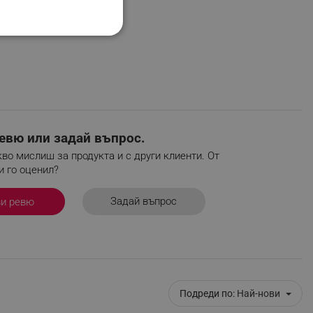
НАЛНОСТ
ифицирани
евю или задай въпрос.
во мислиш за продукта и с други клиенти. От
изане и управление на
и го оценил?
Задай въпрос
ви ревю
Подреди по:
Най-нови