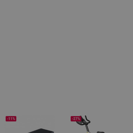
-11%
-27%