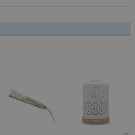
fying visitors. The lifetime
ifying visitor sessions
itor is asked for web push
tor is a test user and can
tor disabled tracking,
y related cookies and local
aign specific data for
aign specific data for
r events stored to be sent
ferent banners clicked by the
r events which is cancelled
ent to Segmentify servers