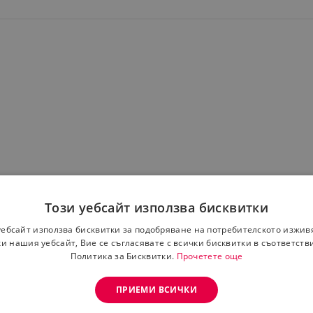
Този уебсайт използва бисквитки
 растението ройбос, известен със своите освежаващи свойст
агат за укрепване на организма, подпомагат възстановяв
уебсайт използва бисквитки за подобряване на потребителското изжив
и нашия уебсайт, Вие се съгласявате с всички бисквитки в съответств
Политика за Бисквитки.
Прочетете още
езий и желязо, които са важни за зъбите, костите, кожата и
ПРИЕМИ ВСИЧКИ
 камъни в бъбреците