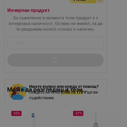
Изчерпан продукт
За съжаление в момента този продукт е с
изчерпана наличност. Остави ни имейл, за да
те уведомим когато отново е наличен.
Имате въпрос или нужда от помощ?
Може да разгледаш и тези...
Обадете ни се на
0700 70 170
и ще ви
съдействаме.
-35%
-27%