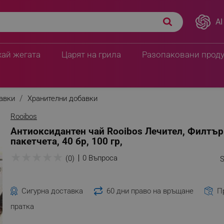
AI
хай жегата
Царят на грила
Разопаковани прод
бавки
Хранителни добавки
Rooibos
Антиоксидантен чай Rooibos Лечител, Филтъ
пакетчета, 40 бр, 100 гр,
★
★
★
★
★
0 Въпроса
(0)
S
Сигурна доставка
60 дни право на връщане
П
пратка