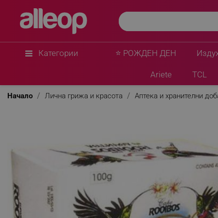
Категории
⭐ РОЖДЕН ДЕН
Изду
Ariete
TCL
Начало
Лична грижа и красота
Аптека и хранителни до