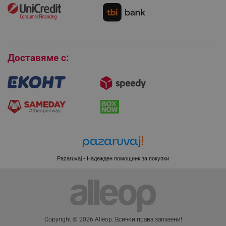
Как да се абонирам за имейл бюлетина?
Условия за връщане
Покупки на изплащане
Бисквитки
_sgf_session_id
.alleop.bg
Доставяме с:
_sgf_push_permission_asked
.alleop.bg
Google Privacy Policy
_sgf_test_mode
.alleop.bg
Pazaruvaj - Надежден помощник за покупки
_sgf_tracking
.alleop.bg
Copyright © 2026 Alleop. Bcичĸи пpaвa зaпaзeни!