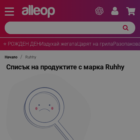
⭐ РОЖДЕН ДЕН
Издухай жегата
Царят на грила
Разопакова
Начало
Ruhhy
Списък на продуктите с марка Ruhhy