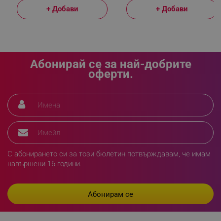
+ Добави
+ Добави
_sgf_delayed_actions,
.alleop.bg
Абонирай се за най-добрите
оферти.
_sgf_delayed_campaigns
.alleop.bg
_sgf_npq
.alleop.bg
С абонирането си за този бюлетин потвърждавам, че имам
навършени 16 години.
_sgf_clicked_banners
.alleop.bg