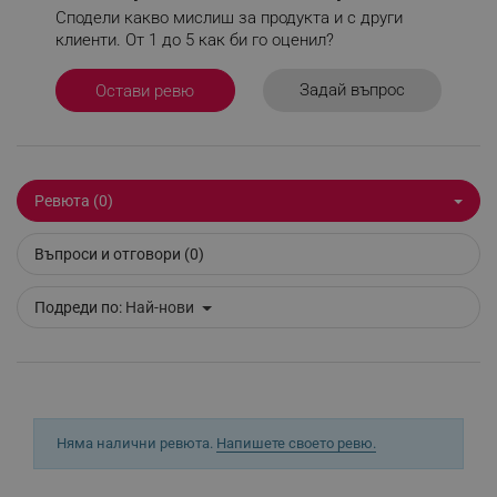
Сподели какво мислиш за продукта и с други
кроскармелоза, талк, силициев диоксид; кокосово
клиенти. От 1 до 5 как би го оценил?
масло; натриев селенит.
Строго необходимо
Ефективност
Задай въпрос
Остави ревю
Таргетиране
Функционалност
Некласифицирани
Строго необходимите бисквитки позволяват
Ревюта (0)
основната функционалност на уебсайта, като
потребителско влизане и управление на
акаунта. Уебсайтът не може да се използва
Въпроси и отговори (0)
правилно без строго необходими бисквитки.
Provider /
Име
Подреди по:
Най-нови
Домейн
click_code_ps
.alleop.bg
_nzm_nosubscribe_92166-7699
.alleop.bg
_nzm_idnl_92166-7699
.alleop.bg
_nzm_noid_92166-7699
.alleop.bg
Няма налични ревюта.
Напишете своето ревю.
_nzm_id_92166-7699
.alleop.bg