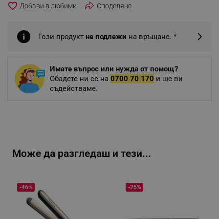
favorite_border
Споделяне
Този продукт
не подлежи
на връщане. *
Имате въпрос или нужда от помощ?
Обадете ни се на
0700 70 170
и ще ви
съдействаме.
Може да разгледаш и тези...
-46%
-26%