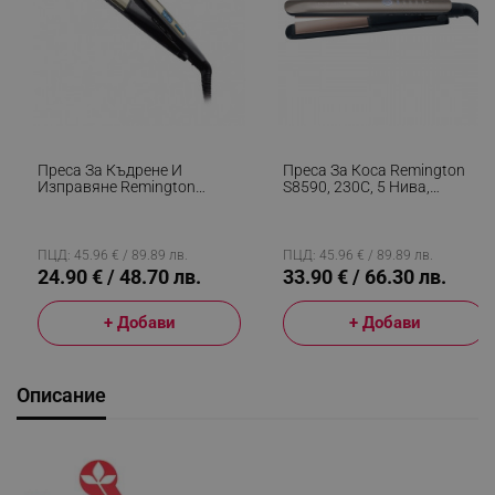
Преса За Къдрене И
Преса За Коса Remington
Изправяне Remington
S8590, 230C, 5 Нива,
S6500 Sleek And Curl,
Керамика, Бързо
Керамика, Загряване: 15
Загряване, Авт.
Секунди, 150-230C,
Изключване, Златист
Златист/черен
ПЦД: 45.96 € / 89.89 лв.
ПЦД: 45.96 € / 89.89 лв.
24.90 € / 48.70 лв.
33.90 € / 66.30 лв.
+ Добави
+ Добави
Описание