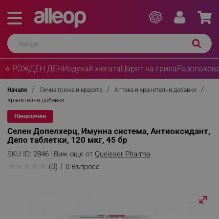
⭐ РОЖДЕН ДЕН
Издухай жегата
Царят на грила
Разопакова
Начало
Лична грижа и красота
Аптека и хранителни добавки
Хранителни добавки
Неналичен
Селен Допелхерц, Имунна система, Антиоксидант,
Депо таблетки, 120 мкг, 45 бр
SKU ID:
2846
Виж още от
Queisser Pharma
★
★
★
★
★
(0)
0 Въпроса