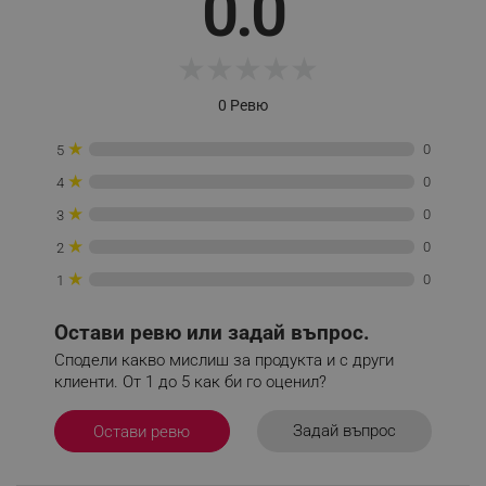
0.0
★
★
★
★
★
_sgf_tracking
.alleop.bg
0 Ревю
★
0
5
★
0
4
★
0
3
★
_sgf_delayed_actions,
.alleop.bg
0
2
★
0
1
Остави ревю или задай въпрос.
_sgf_delayed_campaigns
.alleop.bg
Сподели какво мислиш за продукта и с други
клиенти. От 1 до 5 как би го оценил?
Задай въпрос
Остави ревю
_sgf_npq
.alleop.bg