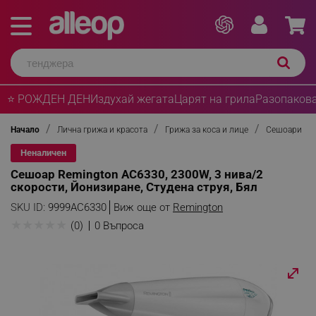
⭐ РОЖДЕН ДЕН
Издухай жегата
Царят на грила
Разопакова
Начало
Лична грижа и красота
Грижа за коса и лице
Сешоари
Неналичен
Сешоар Remington AC6330, 2300W, 3 нива/2
скорости, Йонизиране, Студена струя, Бял
SKU ID:
9999AC6330
Виж още от
Remington
★
★
★
★
★
(0)
0 Въпроса