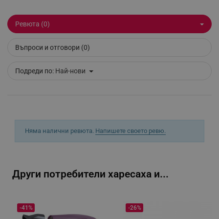
Ревюта (0)
_sgf_clicked_banners
.alleop.bg
Въпроси и отговори (0)
Подреди по:
Най-нови
_sgf_rq
.alleop.bg
Няма налични ревюта.
Напишете своето ревю.
segmentifyExtension
.alleop.bg
Други потребители харесаха и...
sgfUserUpdateData
.alleop.bg
-41%
-26%