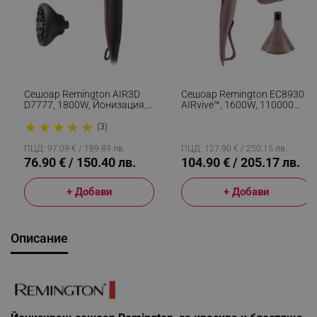
Сешоар Remington AIR3D
Сешоар Remington EC8930
D7777, 1800W, Йонизация,
AIRvive™, 1600W, 110000
DC Мотор, 3D Поток На
Об/мин, 2 Скорости, 3
★
★
★
★
★
Въздуха, Кафяв
Температурни Настройки,
(3)
Ionic Air, Cool Shot, Лилав/
Златист
ПЦД: 97.09 € / 189.89 лв.
ПЦД: 127.90 € / 250.15 лв.
76.90 € / 150.40 лв.
104.90 € / 205.17 лв.
+ Добави
+ Добави
Описание