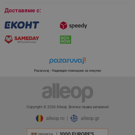
Бисквитки
Доставяме с:
CookieScriptConsent
CookieScript
.alleop.bg
Pazaruvaj - Надежден помощник за покупки
Copyright © 2026 Alleop. Bcичĸи пpaвa зaпaзeни!
XSRF-TOKEN
promo.alleop.bg
alleop.ro
alleop.gr