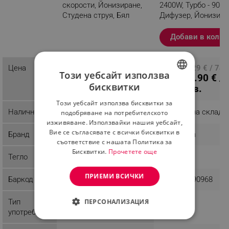
скорости, Йонизиране,
2400W, Турбо - 90 k
Студена струя, Бял
Дифузер, Йонизира
Черен
Разглеждате този
Добави в колич
продукт
61.31 € / 119.91
Цена
ПЦД: 38.29 € / 74.
Този уебсайт използва
31.90 € /
лв.
лв.
бисквитки
62.39 лв.
BULGARIAN
Този уебсайт използва бисквитки за
ROMANIAN
Наличност
Последни бройки
Налично на склад
подобряване на потребителското
изживяване. Използвайки нашия уебсайт,
Вие се съгласявате с всички бисквитки в
Бранд
Remington
Remington
съответствие с нашата Политика за
Бисквитки.
Прочетете още
Тегло
1.14 kg
0.99 kg
ПРИЕМИ ВСИЧКИ
Баркод
4008496943289
4008496790968
Тип
Домашна
ПЕРСОНАЛИЗАЦИЯ
Домашна
употреба
СТРОГО НЕОБХОДИМО