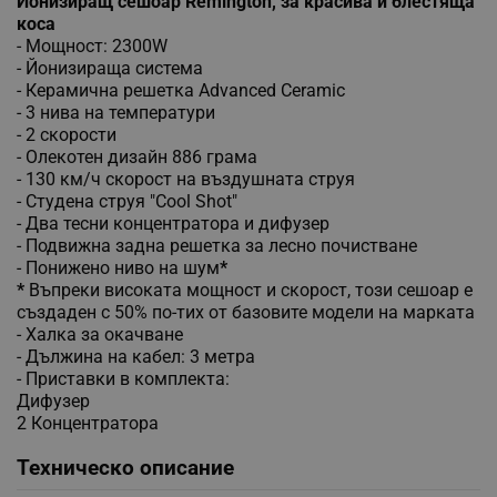
Йонизиращ сешоар Remington, за красива и блестяща
коса
- Мощност: 2300W
- Йонизираща система
- Керамична решетка Advanced Ceramic
- 3 нива на температури
- 2 скорости
- Олекотен дизайн 886 грама
- 130 км/ч скорост на въздушната струя
- Студена струя "Cool Shot"
- Два тесни концентратора и дифузер
- Подвижна задна решетка за лесно почистване
- Понижено ниво на шум
*
*
Въпреки високата мощност и скорост, този сешоар е
създаден с 50% по-тих от базовите модели на марката
- Халка за окачване
- Дължина на кабел: 3 метра
- Приставки в комплекта:
Дифузер
2 Концентратора
Техническо описание