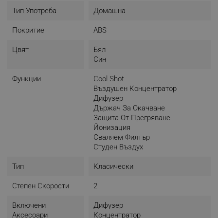
Тип Употреба
Домашна
Покритие
ABS
Цвят
Бял
Син
Функции
Cool Shot
Въздушен Концентратор
Дифузер
Държач За Окачване
Защита От Прегряване
Йонизация
Сваляем Филтър
Студен Въздух
Тип
Класически
Степен Скорости
2
Включени
Дифузер
Аксесоари
Концентратор