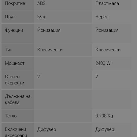
Покритие
ABS
Пластмаса
ЕФЕКТИВНОСТ
Цвят
Бял
Черен
ТАРГЕТИРАНЕ
Функции
Йонизация
Йонизация
ФУНКЦИОНАЛНОСТ
НЕКЛАСИФИЦИРАНИ
Тип
Класически
Класически
Мощност
2400 W
Строго необходимо
Ефективност
Степен
2
2
Таргетиране
Функционалност
скорости
Некласифицирани
Дължина на
Строго необходимите бисквитки позволяват
кабела
основната функционалност на уебсайта, като
потребителско влизане и управление на
Тегло
акаунта. Уебсайтът не може да се използва
0.708 Kg
правилно без строго необходими бисквитки.
Включени
Дифузер
Дифузер
Provider /
Име
Домейн
аксесоари