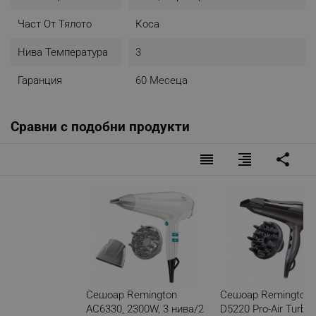
Част От Тялото
Коса
Нива Температура
3
Гаранция
60 Месеца
Сравни с подобни продукти
reorder
format_align_right
share
Сешоар Remington
Сешоар Remington
AC6330, 2300W, 3 нива/2
D5220 Pro-Air Turbo,