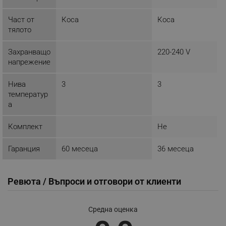
click_code_ps
.alleop.bg
Част от
Коса
Коса
_nzm_nosubscribe_92166-7699
.alleop.bg
тялото
_nzm_idnl_92166-7699
.alleop.bg
Захранващо
220-240 V
_nzm_noid_92166-7699
.alleop.bg
напрежение
_nzm_id_92166-7699
.alleop.bg
Нива
_sgf_user_id
3
3
.alleop.bg
температур
а
Комплект
Не
_sgf_session_id
.alleop.bg
Гаранция
60 месеца
36 месеца
_sgf_push_permission_asked
.alleop.bg
Ревюта / Въпроси и отговори от клиенти
Google Privacy Policy
Средна оценка
_sgf_test_mode
.alleop.bg