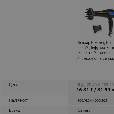
_nzm_noid_92166-7699
_nzm_id_92166-7699
_sgf_user_id
_sgf_session_id
_sgf_push_permission_as
Сешоар Rosberg R51
2200W, Дифузер, 3 ст
_sgf_test_mode
скорости, Черен/син
Разглеждате този пр
_sgf_tracking
_sgf_delayed_actions,
Цена
ПЦД: 20.40 € / 39.90
_sgf_delayed_campaigns
16.31 € / 31.90 
_sgf_npq
Наличност
Последни бройки
_sgf_clicked_banners
Бранд
Rosberg