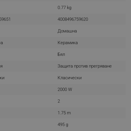
r events which is cancelled
0.77 kg
ent to Segmentify servers
59651
4008496759620
 visitor installed
Домашна
 visitor’s data including
rship status and
са
Керамика
Бял
ия
Защита против прегряване
ки
Класически
2000 W
2
1.75 m
495 g