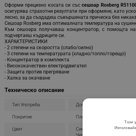
Оформи прецизно косата си със
сешоар
Rosberg R5110
осигурява страхотни резултати при оформяне, като уско
лесно, за да създадеш съвършената прическа без никакв
Сешоар Rosberg има оптималната температура на сушене
Към сешоара получаваш концентратор, с помощта на
подчертаеш къдриците си.
ХАРАКТЕРИСТИКИ
- 2 степени на скоростта (слабо/силно)
- 3 степени на температурата (хладно/топло/горещо)
- Концентратор в комплекта
- Висококачествен електродвигател
- Защита против прегряване
- Халка за окачване
Техническо описание
Тип Употреба
Домашна
Покритие
Пластмаса
Този 
Използвайк
Цвят
Син
Черен