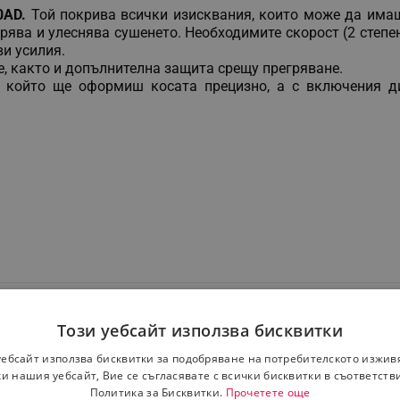
0AD
.
Той покрива всички изисквания, които може да им
рява и улеснява сушенето. Необходимите скорост (2 степен
и усилия.
, както и допълнителна защита срещу прегряване.
 който ще оформиш косата прецизно, а с включения ди
Този уебсайт използва бисквитки
уебсайт използва бисквитки за подобряване на потребителското изжив
и нашия уебсайт, Вие се съгласявате с всички бисквитки в съответств
Политика за Бисквитки.
Прочетете още