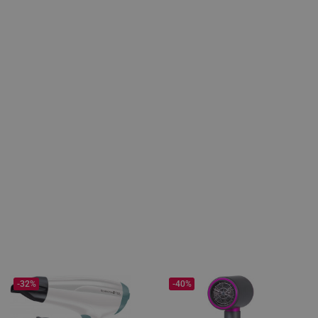
-32%
-40%