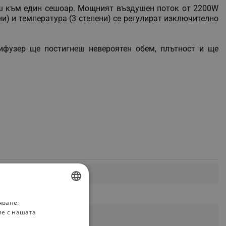
аш към един сешоар. Мощният въздушен поток от 2200W
и) и температура (3 степени) се регулират изключително
фузер ще постигнеш невероятен обем, плътност и ще
яване.
BULGARIAN
ие с нашата
ROMANIAN