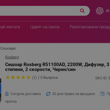
AI
хай жегата
Царят на грила
Разопаковани прод
Сешоари
Rosberg
Сешоар Rosberg R51100AD, 2200W, Дифузер, 3
степени, 2 скорости, Черен/син
★
★
★
★
★
0 Въпроса
(1)
SKU ID:
Сигурна доставка
60 дни право на връщане
П
пратка