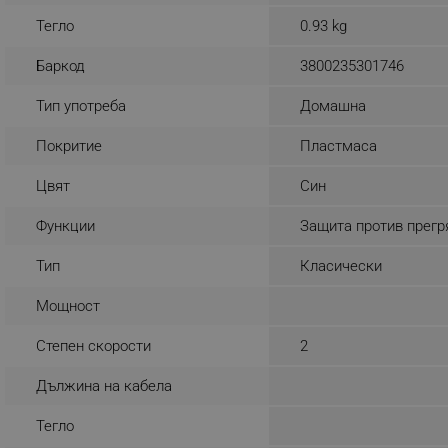
_sgf_rq
Тегло
0.93 kg
Баркод
3800235301746
segmentifyExtension
Тип употреба
Домашна
sgfUserUpdateData
Покритие
Пластмаса
rlv_h_fbp
Цвят
Син
rlv_
Функции
Защита против прегр
rlv_mode
Тип
Класически
rlv_p
rlv_g
Мощност
rlv_s
Степен скорости
2
rlv_iv
rlv_e_pt
Дължина на кабела
rlv_e
Тегло
rlv_h_profile