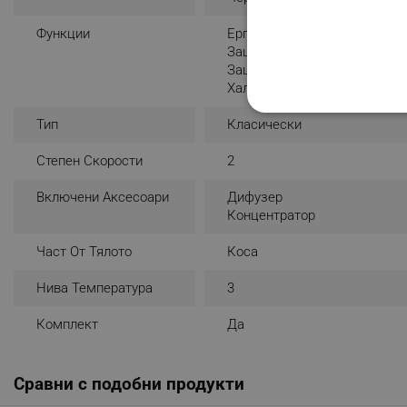
Функции
Ергономична Дръжка
Защита От Прегряване
Защита Против Прегряване
Халка За Удобно Съхранени
СТРОГО НЕОБХО
Тип
Класически
НЕКЛАСИФИЦИР
Степен Скорости
2
Включени Аксесоари
Дифузер
Концентратор
Строго н
Част От Тялото
Коса
Строго необходимите биск
акаунта. Уебсайтът не мо
Нива Температура
3
Име
Комплект
Да
click_code_ps
_nzm_nosubscribe_92166-
Сравни с подобни продукти
_nzm_idnl_92166-7699