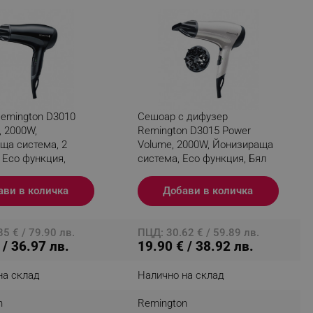
fying visitors. The lifetime
ifying visitor sessions
itor is asked for web push
emington D3010
Сешоар с дифузер
, 2000W,
Remington D3015 Power
tor is a test user and can
ща система, 2
Volume, 2000W, Йонизираща
 Eco функция,
система, Eco функция, Бял
tor disabled tracking,
y related cookies and local
ави в количка
Добави в количка
aign specific data for
5 € / 79.90 лв.
ПЦД: 30.62 € / 59.89 лв.
aign specific data for
 / 36.97 лв.
19.90 € / 38.92 лв.
r events stored to be sent
на склад
Налично на склад
ferent banners clicked by the
n
Remington