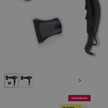
Неналичен
16 точки