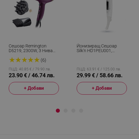
Сешоар Remington
Йонизиращ Сешоар
D5219, 2300W, 3 Нива
Silk'n HD1PEU001,
Темп, 2 Скорости, 3
2200W, 6 Скорости, 8
★
★
★
★
★
Приставки, Защита От
(6)
Темп. Настройки,
Прегряване, Лилав
Керамична Технология
За Топлина, 110 Км/ч,
ПЦД: 40.85 € / 79.90 лв.
ПЦД: 63.91 € / 125.00 лв.
Дифузер+концентратор,
23.90 € / 46.74 лв.
29.99 € / 58.66 лв.
Бял
+ Добави
+ Добави