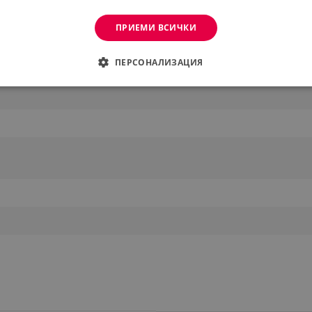
ПРИЕМИ ВСИЧКИ
ПЕРСОНАЛИЗАЦИЯ
е
ДИМО
ЕФЕКТИВНОСТ
ТАРГЕТИРАНЕ
ФУНКЦИО
АНИ
еобходимо
Ефективност
Таргетиране
Функционалност
Неклас
витки позволяват основната функционалност на уебсайта, като потребителско вл
же да се използва правилно без строго необходими бисквитки.
Provider /
Валиден
Описание
Домейн
до
.alleop.bg
1 месец
Profitshare
7699
.alleop.bg
1 месец
newsman
.alleop.bg
1 месец
Newsman