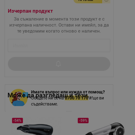
Изчерпан продукт
За съжаление в момента този продукт е с
изчерпана наличност. Остави ни имейл, за да
те уведомим когато отново е наличен.
Имате въпрос или нужда от помощ?
Може да разгледаш и тези...
Обадете ни се на
0700 70 170
и ще ви
съдействаме.
-54%
-59%