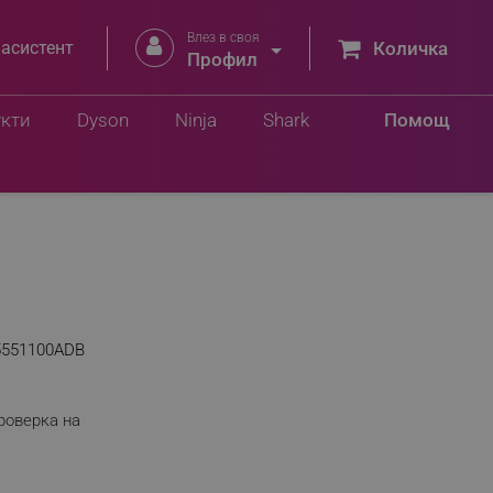
Влез в своя


 асистент
Количка
Профил
укти
Dyson
Ninja
Shark
Помощ
5551100ADB
роверка на