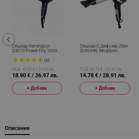
Сешоар Remington
Сешоар С Дифузер Zilan
D3010 Power Dry, 2000W,
ZLN2946, Модерен
Йонизираща Система, 2
Дизайн, 1800W, 3 Нива,
★
★
★
★
★
Скорости, Eco Функция,
Cool Shot, Сив/Черен
(6)
Черен
ПЦД: 40.85 € / 79.90 лв.
ПЦД: 35.74 € / 69.90 лв.
18.90 € / 36.97 лв.
14.78 € / 28.91 лв.
+ Добави
+ Добави
Описание