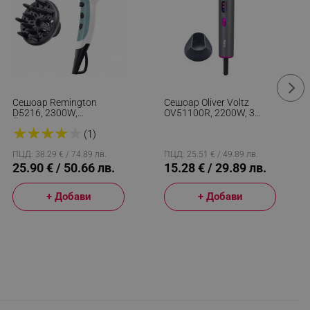
Сешоар Remington
Сешоар Oliver Voltz
D5216, 2300W,
OV51100R, 2200W, 3
Йонизираща Функция, 2
Степени, DC Мотор,
★
★
★
★
★
Скорости, 3 Темп,
Студен Въздух, LED
(1)
Дифузер/концентратор,
Индикатори, Сив/лилав
Бял
ПЦД: 38.29 € / 74.89 лв.
ПЦД: 25.51 € / 49.89 лв.
25.90 € / 50.66 лв.
15.28 € / 29.89 лв.
+ Добави
+ Добави