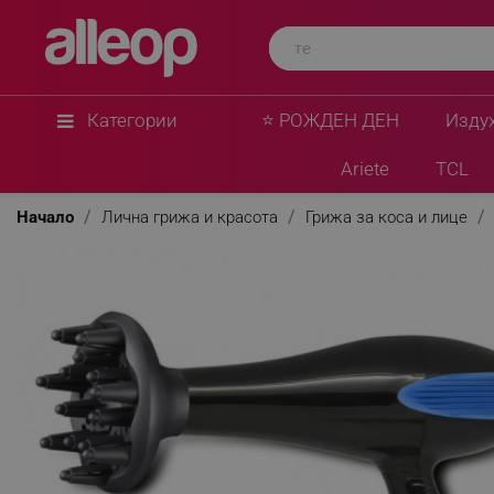
Категории
⭐ РОЖДЕН ДЕН
Изду
Ariete
TCL
Начало
Лична грижа и красота
Грижа за коса и лице