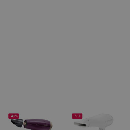
-41%
-53%