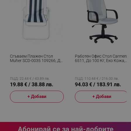
_sgf_tracking
.alleop.bg
Сгъваем Плажен Стол
Работен Офис Стол Carmen
Muher SCD-0035 109266, До
6511, До 100 Кг, Еко Кожа,
100 Кг, Асорти
Регулиране На Люлеенето,
_sgf_delayed_actions,
.alleop.bg
Фиксиране, Бял
ПЦД: 22.44 € / 43.89 лв.
ПЦД: 110.44 € / 216.00 лв.
19.88 € / 38.88 лв.
94.03 € / 183.91 лв.
_sgf_delayed_campaigns
.alleop.bg
+ Добави
+ Добави
_sgf_npq
.alleop.bg
Абонирай се за най-добрите