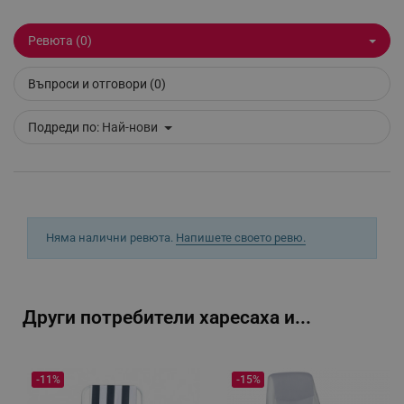
click_code_ps
.alleop.bg
Ревюта (0)
_nzm_nosubscribe_92166-7699
.alleop.bg
_nzm_idnl_92166-7699
.alleop.bg
Въпроси и отговори (0)
_nzm_noid_92166-7699
.alleop.bg
_nzm_id_92166-7699
.alleop.bg
Подреди по:
Най-нови
_sgf_user_id
.alleop.bg
_sgf_session_id
.alleop.bg
Няма налични ревюта.
Напишете своето ревю.
_sgf_push_permission_asked
.alleop.bg
Други потребители харесаха и...
Google Privacy Policy
-11%
-15%
_sgf_test_mode
.alleop.bg