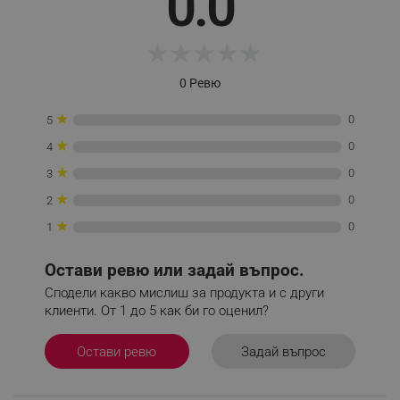
0.0
ЕФЕКТИВНОСТ
★
★
★
★
★
ТАРГЕТИРАНЕ
0 Ревю
ФУНКЦИОНАЛНОСТ
★
0
5
НЕКЛАСИФИЦИРАНИ
★
0
4
★
0
3
★
0
2
Строго необходимо
Ефективност
★
0
1
Таргетиране
Функционалност
Некласифицирани
Остави ревю или задай въпрос.
Сподели какво мислиш за продукта и с други
Строго необходимите бисквитки позволяват
основната функционалност на уебсайта, като
клиенти. От 1 до 5 как би го оценил?
потребителско влизане и управление на
акаунта. Уебсайтът не може да се използва
правилно без строго необходими бисквитки.
Задай въпрос
Остави ревю
Provider /
Име
Домейн