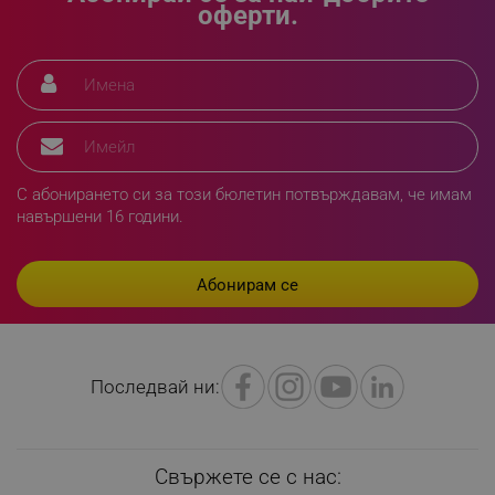
оферти.
_sgf_clicked_banners
.alleop.bg
_sgf_rq
.alleop.bg
С абонирането си за този бюлетин потвърждавам, че имам
навършени 16 години.
segmentifyExtension
.alleop.bg
Последвай ни:
sgfUserUpdateData
.alleop.bg
Свържете се с нас: