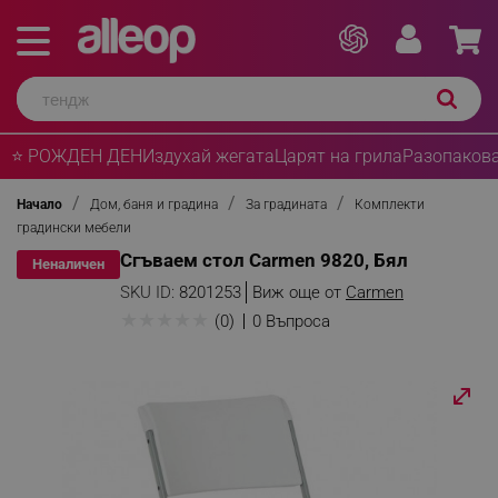
⭐ РОЖДЕН ДЕН
Издухай жегата
Царят на грила
Разопакова
Начало
Дом, баня и градина
За градината
Комплекти
градински мебели
Сгъваем стол Carmen 9820, Бял
Неналичен
SKU ID:
8201253
Виж още от
Carmen
★
★
★
★
★
(0)
0 Въпроса