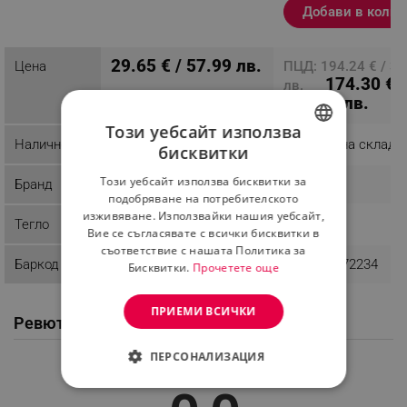
кафяв
Добави в колич
29.65 € / 57.99 лв.
Цена
ПЦД: 194.24 € / 3
174.30 € /
лв.
340.90 лв.
Този уебсайт използва
Наличност
Последни бройки
Налично на склад
бисквитки
BULGARIAN
Този уебсайт използва бисквитки за
Бранд
Carmen
MUHLER
ROMANIAN
подобряване на потребителското
изживяване. Използвайки нашия уебсайт,
Тегло
5 kg
14 kg
Вие се съгласявате с всички бисквитки в
съответствие с нашата Политика за
Баркод
6900858098201
3800139272234
Бисквитки.
Прочетете още
ПРИЕМИ ВСИЧКИ
Ревюта / Въпроси и отговори от клиенти
ПЕРСОНАЛИЗАЦИЯ
Средна оценка
СТРОГО НЕОБХОДИМО