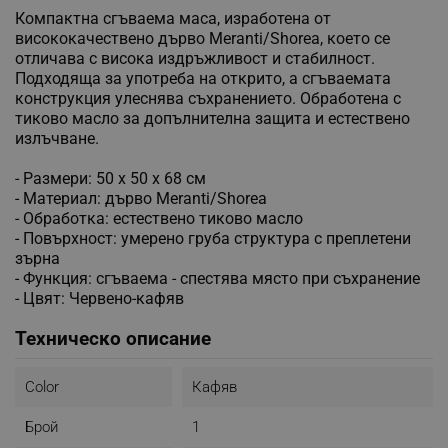
Компактна сгъваема маса, изработена от
висококачествено дърво Meranti/Shorea, което се
отличава с висока издръжливост и стабилност.
Подходяща за употреба на открито, а сгъваемата
конструкция улеснява съхранението. Обработена с
тиково масло за допълнителна защита и естествено
излъчване.
- Размери: 50 x 50 x 68 см
- Материал: дърво Meranti/Shorea
- Обработка: естествено тиково масло
- Повърхност: умерено груба структура с преплетени
зърна
- Функция: сгъваема - спестява място при съхранение
- Цвят: Червено-кафяв
Техническо описание
Color
Кафяв
Брой
1