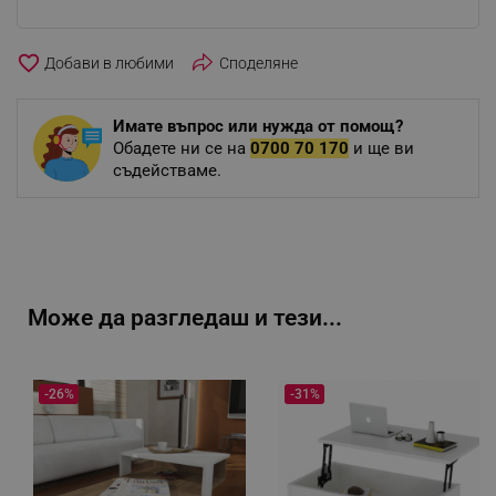
favorite_border
Споделяне
Имате въпрос или нужда от помощ?
Обадете ни се на
0700 70 170
и ще ви
съдействаме.
Може да разгледаш и тези...
-26%
-31%