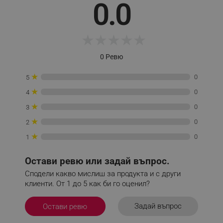
0.0
_sgf_session_id
.alleop.bg
★
★
★
★
★
0 Ревю
_sgf_push_permission_asked
.alleop.bg
★
0
5
Google Privacy Policy
★
0
4
★
0
3
_sgf_test_mode
.alleop.bg
★
0
2
★
0
1
_sgf_tracking
.alleop.bg
Остави ревю или задай въпрос.
Сподели какво мислиш за продукта и с други
клиенти. От 1 до 5 как би го оценил?
Задай въпрос
Остави ревю