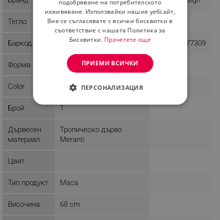
подобряване на потребителското
изживяване. Използвайки нашия уебсайт,
Вие се съгласявате с всички бисквитки в
Тегло
5.85 kg
7 kg
съответствие с нашата Политика за
Бисквитки.
Прочетете още
Баркод
3800139294472
8681875377309
ПРИЕМИ ВСИЧКИ
Форма
Color
Кафяв
ПЕРСОНАЛИЗАЦИЯ
СТРОГО НЕОБХОДИМО
Брой
1
ЕФЕКТИВНОСТ
Дървесен
Тропическо дърво
материал
Meranti
ТАРГЕТИРАНЕ
Цвят
ФУНКЦИОНАЛНОСТ
Тип продукт
Маса
НЕКЛАСИФИЦИРАНИ
Височина
68 cm