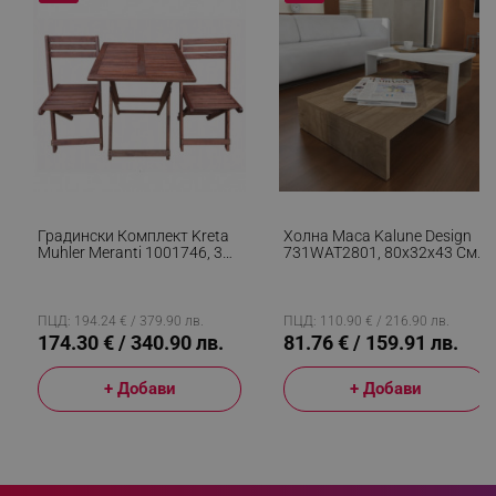
segmentifyExtension
.alleop.bg
sgfUserUpdateData
.alleop.bg
Градински Комплект Kreta
Холна Маса Kalune Design
Muhler Meranti 1001746, 3
731WAT2801, 80x32x43 См,
Части, Дърво
2 Нива, ПДЧ, Меламиново
Meranti/Shorea, Сгъваеми,
Покритие, Кафяв/бял
Червено-Кафяв
ПЦД: 194.24 € / 379.90 лв.
ПЦД: 110.90 € / 216.90 лв.
174.30 € / 340.90 лв.
81.76 € / 159.91 лв.
rlv_h_fbp
.alleop.bg
+ Добави
+ Добави
rlv_
.alleop.bg
rlv_mode
.alleop.bg
rlv_p
.alleop.bg
rlv_g
.alleop.bg