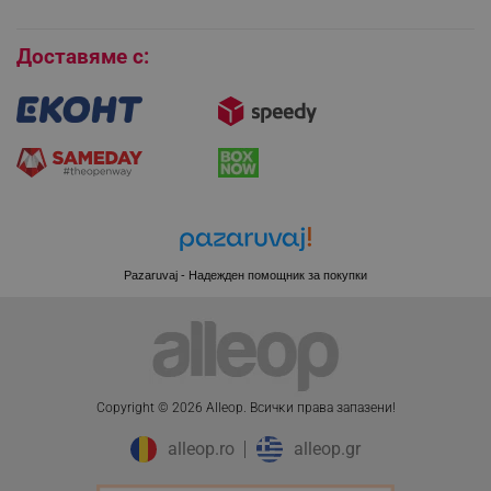
Бисквитки
Доставяме с:
Pazaruvaj - Надежден помощник за покупки
CookieScriptConsent
CookieScript
Copyright © 2026 Alleop. Bcичĸи пpaвa зaпaзeни!
.alleop.bg
alleop.ro
alleop.gr