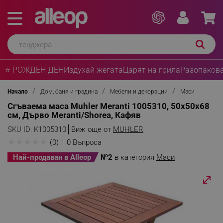
⭐ РОЖДЕН ДЕН
Издухай жегата
Царят на грила
Разопакова
Начало
Дом, баня и градина
Мебели и декорации
Маси
Сгъваема маса Muhler Meranti 1005310, 50х50х68
см, Дърво Meranti/Shorea, Кафяв
SKU ID:
K1005310
Виж още от
MUHLER
★
★
★
★
★
(0)
0 Въпроса
Най-продаван в Alleop
№2
в категория
Маси