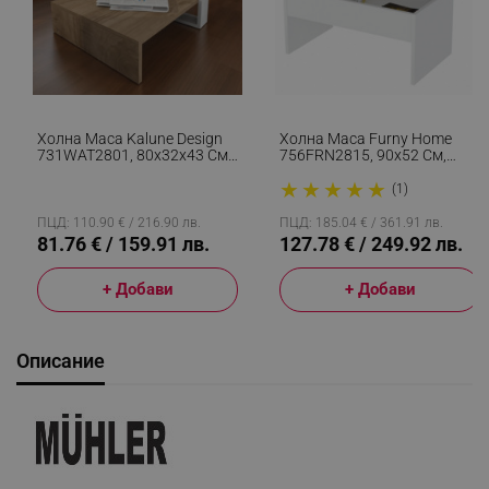
Холна Маса Kalune Design
Холна Маса Furny Home
731WAT2801, 80x32x43 См,
756FRN2815, 90x52 См,
2 Нива, ПДЧ, Меламиново
Разгъваща Се, Бял
★
★
★
★
★
Покритие, Кафяв/бял
(1)
ПЦД: 110.90 € / 216.90 лв.
ПЦД: 185.04 € / 361.91 лв.
81.76 € / 159.91 лв.
127.78 € / 249.92 лв.
+ Добави
+ Добави
Описание