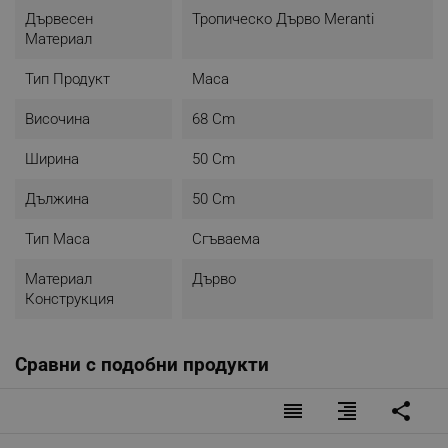
Дървесен
Тропическо Дърво Meranti
Материал
Тип Продукт
Маса
Височина
68 Cm
Ширина
50 Cm
Дължина
50 Cm
Тип Маса
Сгъваема
Материал
Дърво
Конструкция
Сравни с подобни продукти
reorder
format_align_right
share