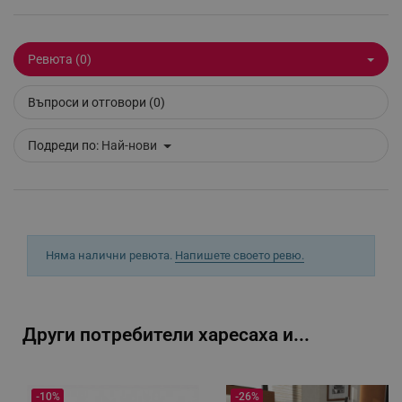
_sgf_delayed_actions,
.alleop.bg
Ревюта (0)
_sgf_delayed_campaigns
.alleop.bg
Въпроси и отговори (0)
Подреди по:
Най-нови
_sgf_npq
.alleop.bg
Няма налични ревюта.
Напишете своето ревю.
_sgf_clicked_banners
.alleop.bg
Други потребители харесаха и...
_sgf_rq
.alleop.bg
-10%
-26%