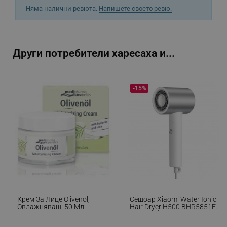
продукта
_nzm_id_92166-7699
.alleop.bg
Няма налични ревюта.
Напишете своето ревю.
_sgf_user_id
.alleop.bg
Производител:
- Биохерба Р ООД, с.Руен, ул.Църковна 5
Други потребители харесаха и...
_sgf_session_id
.alleop.bg
-15%
_sgf_push_permission_asked
.alleop.bg
Google Privacy Policy
_sgf_test_mode
.alleop.bg
Крем За Лице Olivenol,
Сешоар Xiaomi Water Ionic
Овлажняващ, 50 Мл
Hair Dryer H500 BHR5851EU,
_sgf_tracking
.alleop.bg
1800W, Йонна Терапия С
Вода, NTC, Редуващ Се