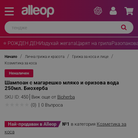
⭐ РОЖДЕН ДЕН
Издухай жегата
Царят на грила
Разопакова
Начало
Лична грижа и красота
Грижа за коса и лице
Козметика за коса
Неналичен
Шампоан с магарешко мляко и оризова вода
250мл. Биохерба
SKU ID:
450
Виж още от
Bioherba
★
★
★
★
★
(0)
0 Въпроса
Най-продаван в Alleop
№1
в категория
Козметика за
коса