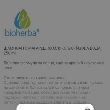
ШАМПОАН С МАГАРЕШКО МЛЯКО & ОРИЗОВА ВОДА,
250 ml
Билкова формула за силна, хидратирана & неустоима
коса
С комплекс от активни съставки:
Оризова вода - една от тайните за дълга и силна коса
на азиатките. Качествата й са подсилени чрез
хиперферментация, което доказано увеличава
съдържанието на протеини, аминокоселини,
антиоксиданти и задържа влагата в косъма