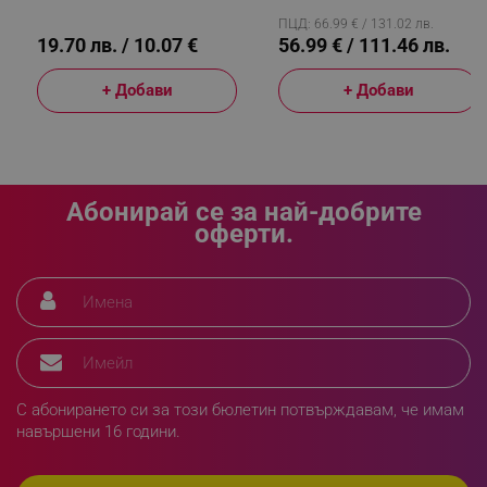
Топъл/студен Въздух,
Метален Корпус, Бял
ПЦД: 66.99 € / 131.02 лв.
19.70 лв. / 10.07 €
56.99 € / 111.46 лв.
+ Добави
+ Добави
_sgf_delayed_actions,
.alleop.bg
Абонирай се за най-добрите
_sgf_delayed_campaigns
.alleop.bg
оферти.
_sgf_npq
.alleop.bg
С абонирането си за този бюлетин потвърждавам, че имам
навършени 16 години.
_sgf_clicked_banners
.alleop.bg