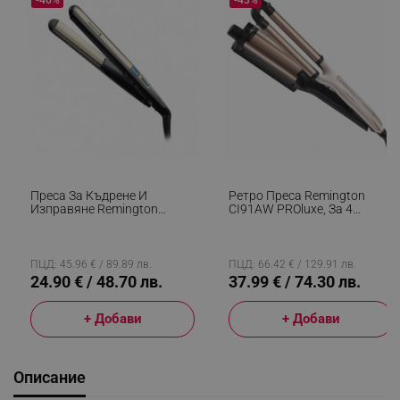
Преса За Къдрене И
Ретро Преса Remington
Изправяне Remington
CI91AW PROluxe, За 4
S6500 Sleek And Curl,
Различни Вида Вълни, 150-
Керамика, Загряване: 15
210C, Керамично Покритие,
Секунди, 150-230C,
Бял/черен
Златист/черен
ПЦД: 45.96 € / 89.89 лв.
ПЦД: 66.42 € / 129.91 лв.
24.90 € / 48.70 лв.
37.99 € / 74.30 лв.
+ Добави
+ Добави
Описание