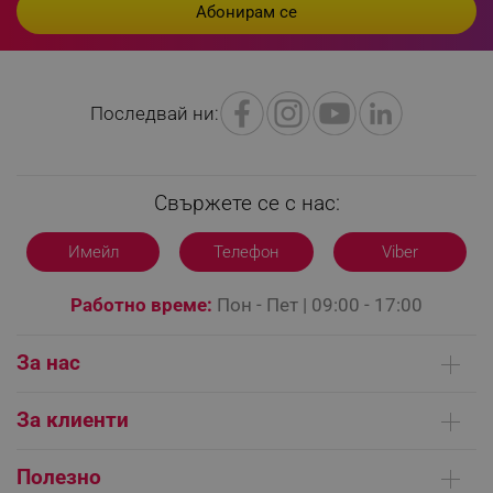
_sgf_rq
.alleop.bg
Последвай ни:
Свържете се с нас:
segmentifyExtension
.alleop.bg
Имейл
Телефон
Viber
Работно време:
Пон - Пет | 09:00 - 17:00
sgfUserUpdateData
.alleop.bg
За нас
Кои сме ние
За клиенти
Контакти
rlv_h_fbp
.alleop.bg
Доставка на поръчки
Сервизни центрове
Полезно
rlv_
.alleop.bg