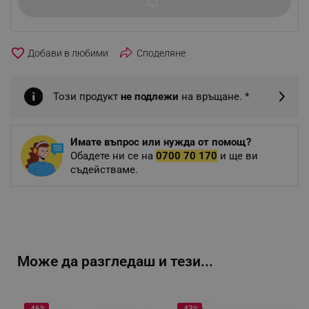
favorite_border
Споделяне
Този продукт
не подлежи
на връщане. *
Имате въпрос или нужда от помощ?
Обадете ни се на
0700 70 170
и ще ви
съдействаме.
Може да разгледаш и тези...
-46%
-43%