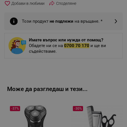
favorite_border
Споделяне
Този продукт
не подлежи
на връщане. *
Имате въпрос или нужда от помощ?
Обадете ни се на
0700 70 170
и ще ви
съдействаме.
Може да разгледаш и тези...
-37%
-30%