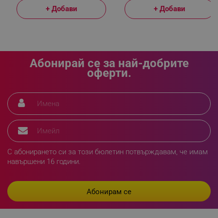
+ Добави
+ Добави
_sgf_delayed_actions,
.alleop.bg
Абонирай се за най-добрите
оферти.
_sgf_delayed_campaigns
.alleop.bg
_sgf_npq
.alleop.bg
С абонирането си за този бюлетин потвърждавам, че имам
навършени 16 години.
_sgf_clicked_banners
.alleop.bg