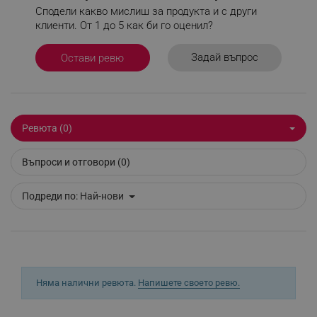
Сподели какво мислиш за продукта и с други
клиенти. От 1 до 5 как би го оценил?
Строго необходимо
Ефективност
Задай въпрос
Остави ревю
Таргетиране
Функционалност
Некласифицирани
Строго необходимите бисквитки позволяват
Ревюта (0)
основната функционалност на уебсайта, като
потребителско влизане и управление на
акаунта. Уебсайтът не може да се използва
Въпроси и отговори (0)
правилно без строго необходими бисквитки.
Provider /
Име
Подреди по:
Най-нови
Домейн
click_code_ps
.alleop.bg
_nzm_nosubscribe_92166-7699
.alleop.bg
_nzm_idnl_92166-7699
.alleop.bg
_nzm_noid_92166-7699
.alleop.bg
Няма налични ревюта.
Напишете своето ревю.
_nzm_id_92166-7699
.alleop.bg