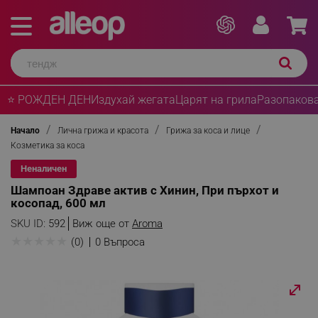
⭐ РОЖДЕН ДЕН
Издухай жегата
Царят на грила
Разопакова
Начало
Лична грижа и красота
Грижа за коса и лице
Козметика за коса
Неналичен
Шампоан Здраве актив с Хинин, При пърхот и
косопад, 600 мл
SKU ID:
592
Виж още от
Aroma
★
★
★
★
★
(0)
0 Въпроса