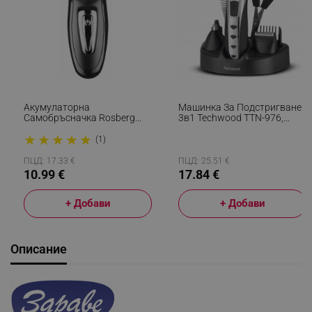
Акумулаторна
Машинка За Подстригване
Самобръсначка Rosberg
3в1 Techwood TTN-976,
R51814B, 3 Глави, 600 MAh,
Безжична, 2.4V/600 MAh,
★
★
★
★
★
Тример, Черен
Светлинен Индикатор,
(1)
Приставки, Инокс
ПЦД: 17.33 €
ПЦД: 25.51 €
10.99 €
17.84 €
+ Добави
+ Добави
Описание