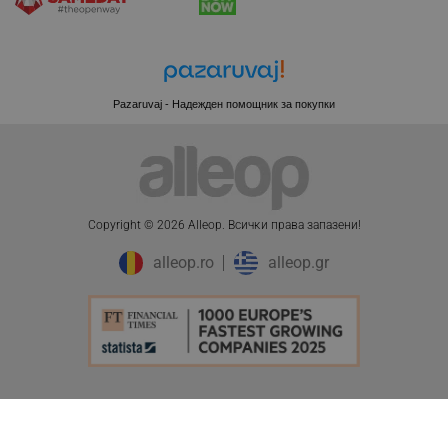
Pazaruvaj - Надежден помощник за покупки
PHPSESSID
PHP.net
editor.alleop.bg
Copyright © 2026 Alleop. Bcичĸи пpaвa зaпaзeни!
alleop.ro
alleop.gr