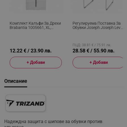
Комплект Калъфи За Дрехи
Регулируема Поставка За
Brabantia 1005661, XL,
Обувки Joseph Joseph Level
60x150 См, Цип, Бял
55008, 51.2х26х35 См,
Закрепване Към Стена,
Бежов
ПЦД: 38.81 € / 75.91 лв.
12.22 € / 23.90 лв.
28.58 € / 55.90 лв.
+ Добави
+ Добави
Описание
Надеждна защита с шипове за обувки против