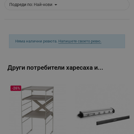
Подреди по:
Най-нови
_sgf_tracking
.alleop.bg
Няма налични ревюта.
Напишете своето ревю.
_sgf_delayed_actions,
.alleop.bg
Други потребители харесаха и...
_sgf_delayed_campaigns
.alleop.bg
-26%
_sgf_npq
.alleop.bg