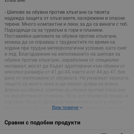
хлъзгане.
- Шипове за обувки против хлъзгане са твоята
надежда защита от хлъзгавите, заскрежени и опасни
терени. Много компактни и леки, за да са винаги с теб.
Подходящи са за туризъм в гори и планини.
Поставяйки шиповете за обувки против хлъзгане,
можеш да се справиш с трудностите по време на
ходене при трудни метеорологични условия, като сняг
и лед. Благодарение на използването на шипове за
обувки против хлъзгане , изработени от специален
материал, могат да бъдат адаптирани към обувки от
няколко размера от 41 до 44, както и от 44 до 47, без
риск от изплъзване от обувката. Не уморяват краката,
защото са много леки и ще паснат добре на всяка
форма на обувки. Шипове за обувки против хлъзгане
са изработени от стомана. Те са устойчиви на ръжда и
корозия. Просто дръпнете еластичната яка и обуйте
Виж повече
подметката на обувката. Шиповете няма да повредят
обувките, защото пасват идеално на обувката
Сравни с подобни продукти
Шипове за обувки против хлъзгане са опаковани в
практичен калъф, затварящ се с цип. Той е толкова