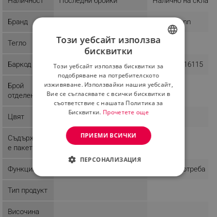
Наличност
Последни бройки
Налично на склад
Бранд
Trizand
Fackelmann
Този уебсайт използва
Тегло
0.75 kg
бисквитки
BULGARIAN
Баркод
5904576552428
4008033416115
Този уебсайт използва бисквитки за
ROMANIAN
подобряване на потребителското
изживяване. Използвайки нашия уебсайт,
Брой
Вие се съгласявате с всички бисквитки в
отделения
съответствие с нашата Политика за
Бисквитки.
Прочетете още
Цвят
Бял
ПРИЕМИ ВСИЧКИ
Съдържани
е пакет
ПЕРСОНАЛИЗАЦИЯ
Функции
Лесна употреба
СТРОГО НЕОБХОДИМО
Тип продукт
ЕФЕКТИВНОСТ
Височина