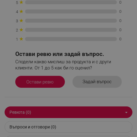
★
0
5
_nzm_idnl_92166-7699
.alleop.bg
★
0
4
_nzm_noid_92166-7699
.alleop.bg
★
0
3
_nzm_id_92166-7699
.alleop.bg
★
0
2
_sgf_user_id
.alleop.bg
★
0
1
Остави ревю или задай въпрос.
_sgf_session_id
.alleop.bg
Сподели какво мислиш за продукта и с други
клиенти. От 1 до 5 как би го оценил?
Задай въпрос
Остави ревю
_sgf_push_permission_asked
.alleop.bg
Google Privacy Policy
Ревюта (0)
_sgf_test_mode
.alleop.bg
Въпроси и отговори (0)