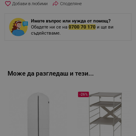
favorite_border
Споделяне
Имате въпрос или нужда от помощ?
Обадете ни се на
0700 70 170
и ще ви
съдействаме.
Може да разгледаш и тези...
-26%