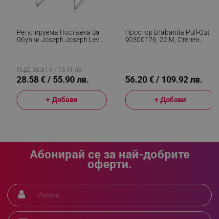
_sgf_clicked_banners
.alleop.bg
Регулируема Поставка За
Простор Brabantia Pull-Out
Обувки Joseph Joseph Level
90300176, 22 М, Стенен
_sgf_rq
.alleop.bg
55008, 51.2х26х35 См,
Монтаж, Автоматично
Закрепване Към Стена,
Блокиране, Устойчив На
Бежов
Корозия, Черен/Инокс
ПЦД: 38.81 € / 75.91 лв.
28.58 € / 55.90 лв.
56.20 € / 109.92 лв.
+ Добави
+ Добави
segmentifyExtension
.alleop.bg
Абонирай се за най-добрите
оферти.
sgfUserUpdateData
.alleop.bg