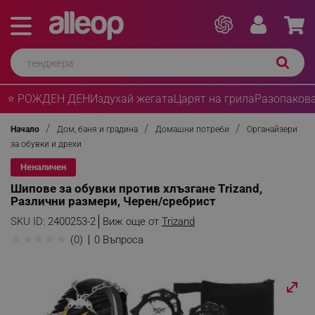
⭐ РОЖДЕН ДЕН
Издухай жегата
Царят на грила
Разопакова
Начало
Дом, баня и градина
Домашни потреби
Органайзери
за обувки и дрехи
Неналичен
Шипове за обувки против хлъзгане Trizand,
Различни размери, Черен/сребрист
SKU ID:
2400253-2
Виж още от
Trizand
★
★
★
★
★
(0)
0 Въпроса