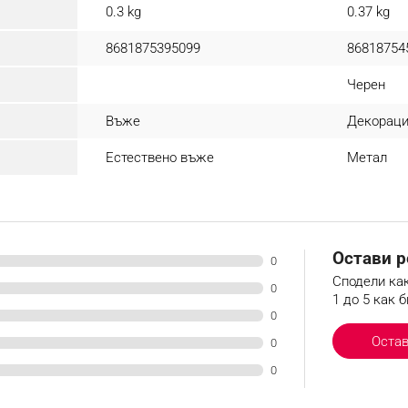
0.3 kg
0.37 kg
8681875395099
86818754
Черен
Въже
Декораци
Естествено въже
Метал
Остави р
0
Сподели как
0
1 до 5 как б
0
Оста
0
0