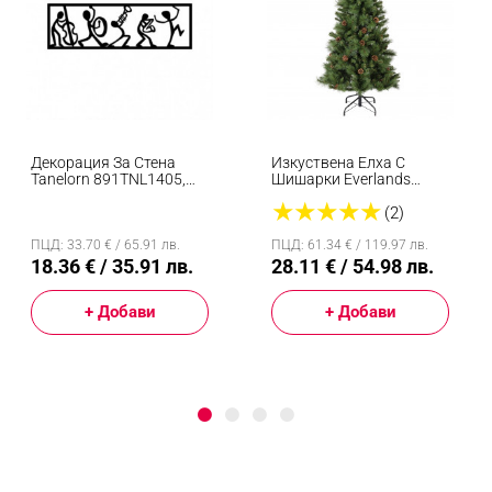
Декорация За Стена
Изкуствена Елха С
Tanelorn 891TNL1405,
Шишарки Everlands
19x60 См, Метал, Черен
Norwich Pine, 150 См,
★
★
★
★
★
446 Клони, Метална
(2)
Стойка, Зелен
ПЦД: 33.70 € / 65.91 лв.
ПЦД: 61.34 € / 119.97 лв.
18.36 € / 35.91 лв.
28.11 € / 54.98 лв.
+ Добави
+ Добави