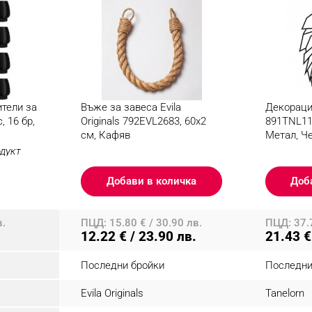
тели за
Въже за завеса Evila
Декорация
, 16 бр,
Originals 792EVL2683, 60х2
891TNL117
см, Кафяв
Метал, Ч
одукт
Добави в количка
Доб
в.
ПЦД: 15.80 € / 30.90 лв.
ПЦД: 37.7
12.22 € / 23.90 лв.
21.43 €
Последни бройки
Последни
Evila Originals
Tanelorn