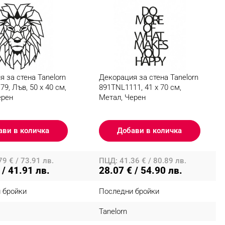
 за стена Tanelorn
Декорация за стена Tanelorn
9, Лъв, 50 x 40 см,
891TNL1111, 41 x 70 см,
ерен
Метал, Черен
ави в количка
Добави в количка
9 € / 73.91 лв.
ПЦД: 41.36 € / 80.89 лв.
 / 41.91 лв.
28.07 € / 54.90 лв.
 бройки
Последни бройки
Tanelorn