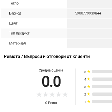
Тегло
Баркод
5900779939844
Цвят
Тип продукт
Материал
Ревюта / Въпроси и отговори от клиенти
Средна оценка
★
5
0.0
★
4
★
3
★
★
★
★
★
★
2
★
1
0 Ревю