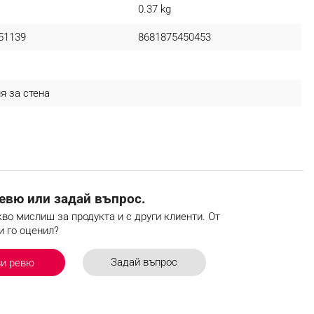
0.37 kg
51139
8681875450453
я за стена
евю или задай въпрос.
во мислиш за продукта и с други клиенти. От
и го оценил?
Задай въпрос
ви ревю