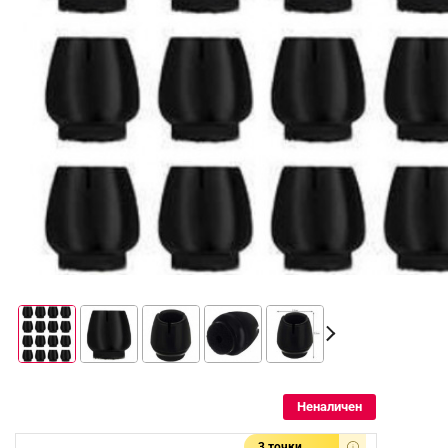
Неналичен
3 точки