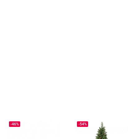
-46%
-54%