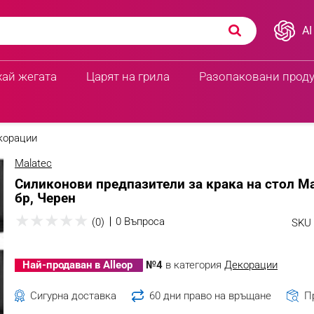
AI
хай жегата
Царят на грила
Разопаковани прод
корации
Malatec
Силиконови предпазители за крака на стол Mal
бр, Черен
★
★
★
★
★
0 Въпроса
(0)
SKU 
Най-продаван в Alleop
№4
в категория
Декорации
Сигурна доставка
60 дни право на връщане
П