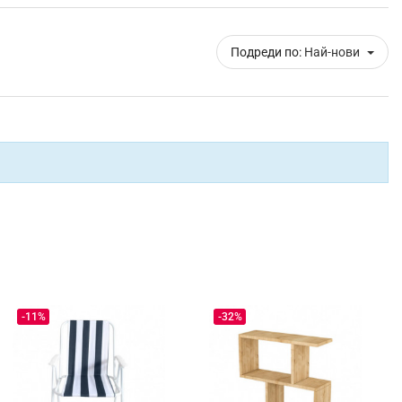
Подреди по:
Най-нови
-11%
-32%