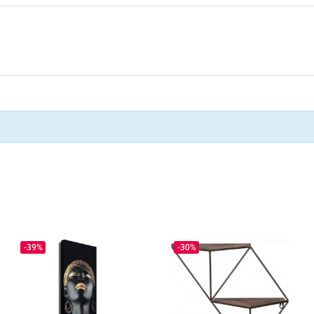
-39%
-30%