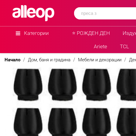
Категории
⭐ РОЖДЕН ДЕН
Изду
Ariete
TCL
Начало
Дом, баня и градина
Мебели и декорации
Де