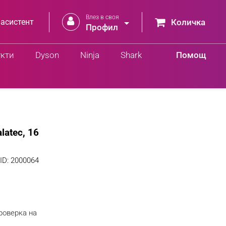
Влез в своя


 асистент
Количка
Профил
укти
Dyson
Ninja
Shark
Помощ
atec, 16
ID:
2000064
роверка на