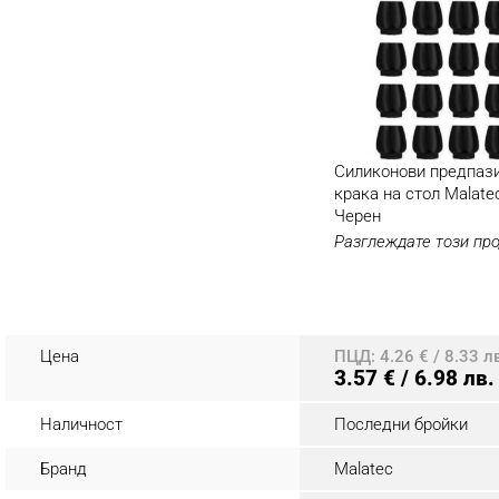
Силиконови предпази
крака на стол Malatec
Черен
Разглеждате този пр
Цена
ПЦД: 4.26 € / 8.33 л
3.57 € / 6.98 лв.
Наличност
Последни бройки
Бранд
Malatec