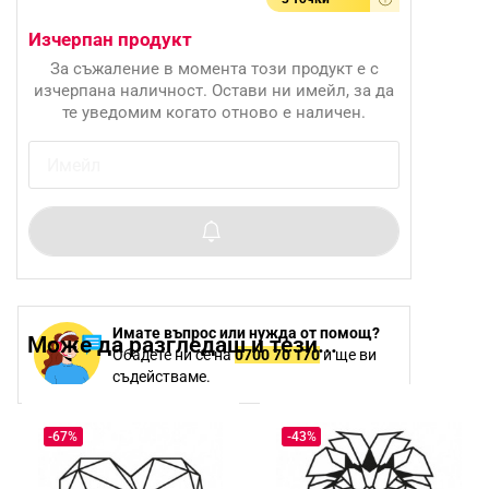
Изчерпан продукт
За съжаление в момента този продукт е с
изчерпана наличност. Остави ни имейл, за да
те уведомим когато отново е наличен.
Имате въпрос или нужда от помощ?
Може да разгледаш и тези...
Обадете ни се на
0700 70 170
и ще ви
съдействаме.
-67%
-43%