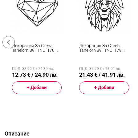
Декорация За Стена
Декорация За Стена
Tanelorn 891TNL1170,
Tanelorn 891TNL1179,
40x47 См, Метал, Черен
Лъв, 50 X 40 См, Метал,
Черен
ПЦД: 38.29 € / 74.89 лв.
ПЦД: 37.79 € / 73.91 лв.
12.73 € / 24.90 лв.
21.43 € / 41.91 лв.
+ Добави
+ Добави
Описание