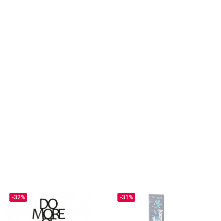
-32%
-31%