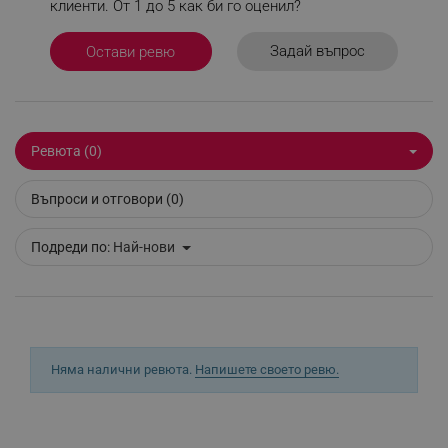
клиенти. От 1 до 5 как би го оценил?
Задай въпрос
Остави ревю
_sgf_delayed_actions,
.alleop.bg
Ревюта (0)
_sgf_delayed_campaigns
.alleop.bg
Въпроси и отговори (0)
Подреди по:
Най-нови
_sgf_npq
.alleop.bg
_sgf_clicked_banners
.alleop.bg
Няма налични ревюта.
Напишете своето ревю.
_sgf_rq
.alleop.bg