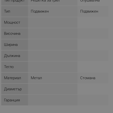
Тип продукт
Решетка за грил
Опушвална
Тип
Подвижен
Подвижен
Строго необходимо
Ефективност
Мощност
Таргетиране
Функционалност
Некласифицирани
Височина
Строго необходимите бисквитки позволяват
основната функционалност на уебсайта, като
Ширина
потребителско влизане и управление на
акаунта. Уебсайтът не може да се използва
Дължина
правилно без строго необходими бисквитки.
Provider /
Име
Тегло
Домейн
click_code_ps
.alleop.bg
Материал
Метал
Стомана
_nzm_nosubscribe_92166-7699
.alleop.bg
Диаметър
_nzm_idnl_92166-7699
.alleop.bg
_nzm_noid_92166-7699
.alleop.bg
Гаранция
_nzm_id_92166-7699
.alleop.bg
_sgf_user_id
.alleop.bg