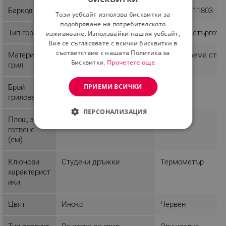
BULGARIAN
Баркод
3800139273057
5908287211803
Този уебсайт използва бисквитки за
ROMANIAN
подобряване на потребителското
Тип гориво
Въглища
Дървени стърготи
изживяване. Използвайки нашия уебсайт,
Вие се съгласявате с всички бисквитки в
съответствие с нашата Политика за
Материал
Неръждаема стом
Бисквитки.
Прочетете още
грил
ПРИЕМИ ВСИЧКИ
Брой
1
грилове
ПЕРСОНАЛИЗАЦИЯ
Площ за
готвене
СТРОГО НЕОБХОДИМО
(см)
ЕФЕКТИВНОСТ
Ключови
Студени дръжки
Термометър
ТАРГЕТИРАНЕ
характерист
ики
ФУНКЦИОНАЛНОСТ
Цвят
Инокс
Червен
НЕКЛАСИФИЦИРАНИ