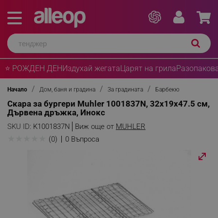
⭐ РОЖДЕН ДЕН
Издухай жегата
Царят на грила
Разопакова
Начало
Дом, баня и градина
За градината
Барбекю
Скара за бургери Muhler 1001837N, 32x19x47.5 см,
Дървена дръжка, Инокс
SKU ID:
K1001837N
Виж още от
MUHLER
★
★
★
★
★
(0)
0 Въпроса