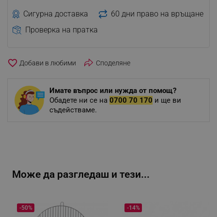
Сигурна доставка
60 дни право на връщане
Проверка на пратка
favorite_border
Споделяне
Имате въпрос или нужда от помощ?
Обадете ни се на
0700 70 170
и ще ви
съдействаме.
Може да разгледаш и тези...
-50%
-14%