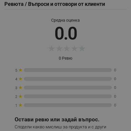
Ревюта / Въпроси и отговори от клиенти
Средна оценка
0.0
_sgf_session_id
.alleop.bg
★
★
★
★
★
_sgf_push_permission_asked
.alleop.bg
Google Privacy Policy
0 Ревю
★
0
5
_sgf_test_mode
.alleop.bg
★
0
4
★
0
3
★
0
2
★
0
_sgf_tracking
.alleop.bg
1
Остави ревю или задай въпрос.
Сподели какво мислиш за продукта и с други