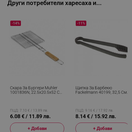
Други потребители харесаха и...
-14%
-11%
segmentifyExtension
.alleop.bg
sgfUserUpdateData
.alleop.bg
Скара За Бургери Muhler
Щипка За Барбекю
1001836N, 22.5x20.5x52 См,
Fackelmann 40199, 32,5 См,
Дървена Дръжка, Инокс
Черен
rlv_h_fbp
.alleop.bg
ПЦД: 7.10 € / 13.89 лв.
ПЦД: 9.16 € / 17.92 лв.
6.08 € / 11.89 лв.
8.14 € / 15.92 лв.
rlv_
.alleop.bg
rlv_mode
.alleop.bg
+ Добави
+ Добави