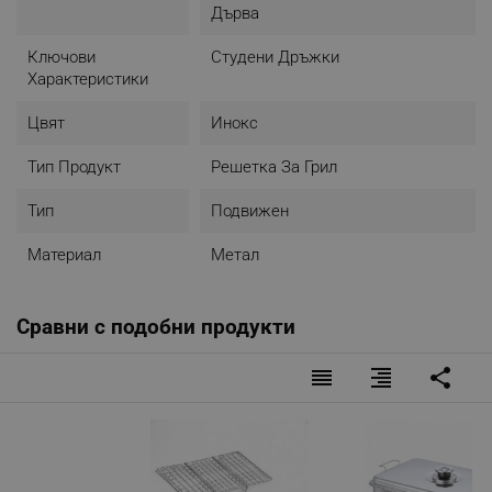
Дърва
Ключови
Студени Дръжки
Характеристики
Цвят
Инокс
Тип Продукт
Решетка За Грил
Тип
Подвижен
Материал
Метал
Сравни с подобни продукти
reorder
format_align_right
share