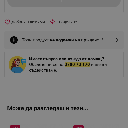
favorite_border
Споделяне
Този продукт
не подлежи
на връщане. *
Имате въпрос или нужда от помощ?
Обадете ни се на
0700 70 170
и ще ви
съдействаме.
Може да разгледаш и тези...
-45%
-46%