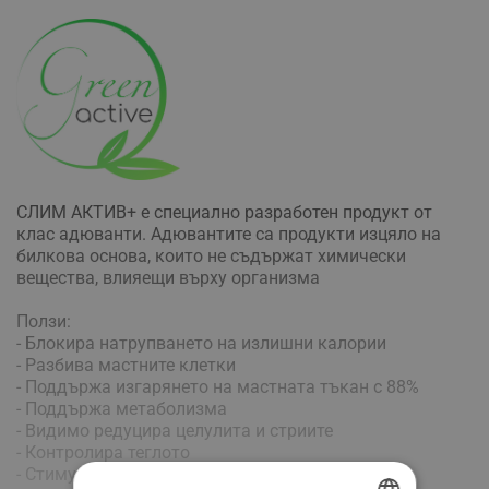
СЛИМ АКТИВ+ е специално разработен продукт от
клас адюванти. Адювантите са продукти изцяло на
билкова основа, които не съдържат химически
вещества, влияещи върху организма
Ползи:
- Блокира натрупването на излишни калории
- Разбива мастните клетки
- Поддържа изгарянето на мастната тъкан с 88%
- Поддържа метаболизма
- Видимо редуцира целулита и стриите
- Контролира теглото
- Стимулира енергийния поток в тялото