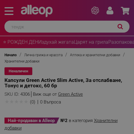
⭐ РОЖДЕН ДЕН
Издухай жегата
Царят на грила
Разопакова
Начало
Лична грижа и красота
Аптека и хранителни добавки
Хранителни добавки
Неналичен
Капсули Green Active Slim Active, За отслабване,
Тонус и детокс, 60 бр
SKU ID:
4306
Виж още от
Green Active
★
★
★
★
★
(0)
0 Въпроса
Най-продаван в Alleop
№2
в категория
Хранителни
добавки