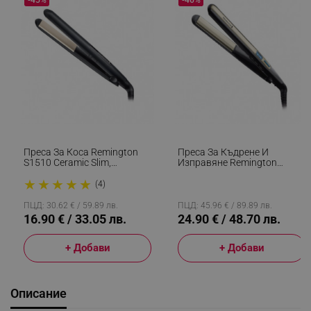
Преса За Коса Remington
Преса За Къдрене И
S1510 Ceramic Slim,
Изправяне Remington
Турмалин, Керамика, 220ºC,
S6500 Sleek And Curl,
★
★
★
★
★
30-Секундно Загряване,
Керамика, Загряване: 15
(4)
Черен
Секунди, 150-230C,
Златист/черен
ПЦД: 30.62 € / 59.89 лв.
ПЦД: 45.96 € / 89.89 лв.
16.90 € / 33.05 лв.
24.90 € / 48.70 лв.
+ Добави
+ Добави
Описание